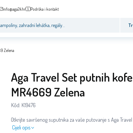
info@aga24.hr
Podrška i kontakt
Tr
69 Zelena
Aga Travel Set putnih kofe
MR4669 Zelena
Kôd:
K19476
Otkrijte savršenog suputnika za vaše putovanje s Aga Travel
Cijeli opis