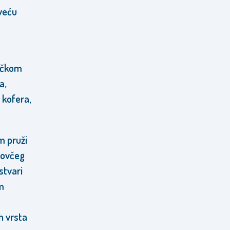
 veću
učkom
a,
 kofera,
m pruži
kovčeg
stvari
m
h vrsta