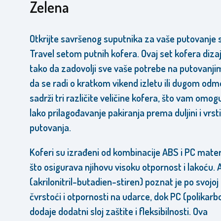
Zelena
Otkrijte savršenog suputnika za vaše putovanje 
Travel setom putnih kofera. Ovaj set kofera dizaj
tako da zadovolji sve vaše potrebe na putovanjim
da se radi o kratkom vikend izletu ili dugom odm
sadrži tri različite veličine kofera, što vam omog
lako prilagođavanje pakiranja prema duljini i vrst
putovanja.
Koferi su izrađeni od kombinacije ABS i PC materi
što osigurava njihovu visoku otpornost i lakoću.
(akrilonitril-butadien-stiren) poznat je po svojoj
čvrstoći i otpornosti na udarce, dok PC (polikarb
dodaje dodatni sloj zaštite i fleksibilnosti. Ova