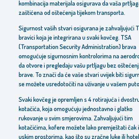
kombinacija materijala osigurava da vaša prtlja
zaštićena od oštećenja tijekom transporta.
Sigurnost vaših stvari osigurana je zahvaljujući 
bravici koja je integrirana u svaki kovčeg. TSA
(Transportation Security Administration) brava
omogućuje sigurnosnim kontrolorima na aerod
da otvore i pregledaju vašu prtljagu bez oštećen
brave. To znači da će vaše stvari uvijek biti sigurn
se možete usredotočiti na uživanje u vašem puto
Svaki kovčeg je opremljen s 4 rotirajuća i dvostr
kotačića, koja omogućuju jednostavno i glatko
rukovanje u svim smjerovima. Zahvaljujući tim
kotačićima, kofere možete lako premještati čak i
uskim prostorima, kao što su zračne luke ili hotel