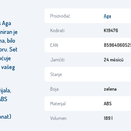
Proizvođač:
Aga
s Aga
Kodirati:
K19476
niran je
a, bilo
EAN:
8596406052
oru. Set
ućuje
Jamčiti:
24 měsíců
i vašeg
Stanje:
Boja:
zelena
jala,
 ABS
Materijal:
ABS
onat)
Volumen:
189 l