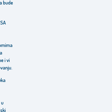
ga bude
TSA
romima
ja
e i vi
vanju.
uka
 u
ski