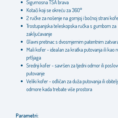
Sigurnosna TSA brava
Kotači koji se okreću za 360°
2 ručke za nošenje na gornjoj i bočnoj strani kof
Trostupanjska teleskopska ručka s gumbom za
zaključavanje
Glavni pretinac s dvosmjernim patentnim zatva
Mali kofer - idealan za kratka putovanja ili kao 
prtljaga
Srednji kofer - savršen za tjedni odmor ili poslo
putovanje
Veliki kofer - odličan za duža putovanja ili obitel
odmore kada trebate više prostora
Parametri: