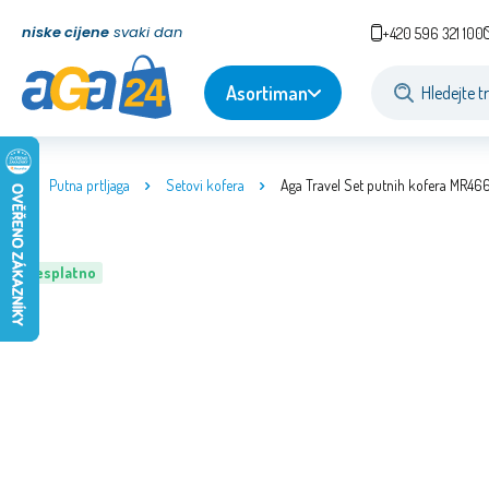
niske cijene
svaki dan
+420 596 321 100
Asortiman
Putna prtljaga
Setovi kofera
Aga Travel Set putnih kofera MR46
Besplatno