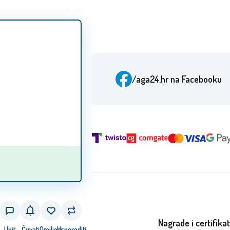
/aga24.hr
na Facebooku
Nagrade i certifikat
Upit
Čuvati
Omiljeni
Usporediti