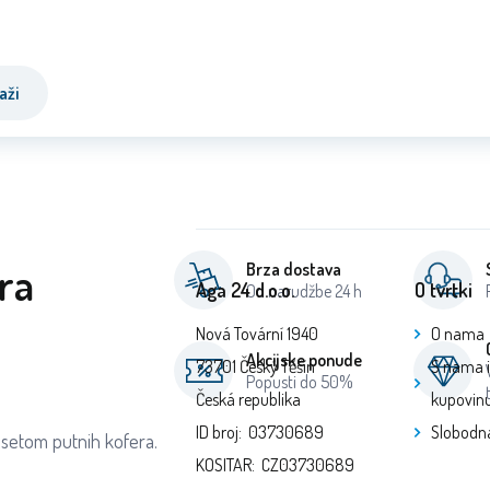
aži
ra
Brza dostava
Aga 24 d.o.o.
O tvrtki
Od narudžbe 24 h
Nová Tovární 1940
O nama
Akcijske ponude
73701 Český Těšín
S nama 
Popusti do 50%
Česká republika
kupovin
ID broj: 03730689
Slobodn
 setom putnih kofera.
KOSITAR: CZ03730689