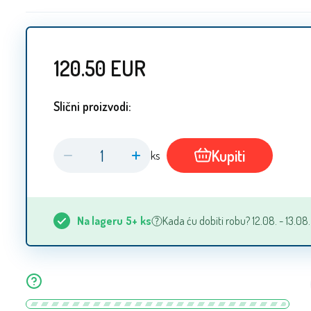
120.50
EUR
Slični proizvodi:
Kupiti
ks
Na lageru
5+
ks
Kada ću dobiti robu? 12.08. - 13.08.