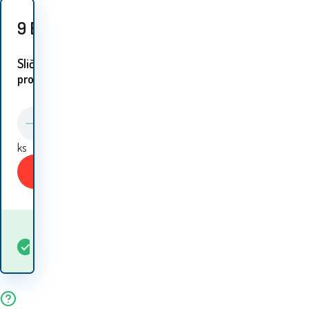
9
EUR
Slični
proizvodi:
ks
Kupiti
Kada ću dobiti
Na
5+
ks
robu? 10.08. - 11.08.
lageru