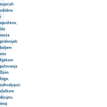
osjećati
udobno
i
opušteno,
što
može
pridonijeti
boljem
snu
tijekom
putovanja.
Osim
toga,
zahvaljujući
slatkom
dizajnu,
ovaj