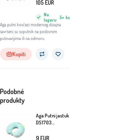
105
EUR
Na
5+
ks
lageru
Aga putni kovčezi modernog dizajna
savršeni su suputnik na poslovnim
putovanjima ili na odmoru.
Kupiti
Podobné
produkty
Aga Putni jastuk
DS1703
Dinosaur
9
EUR