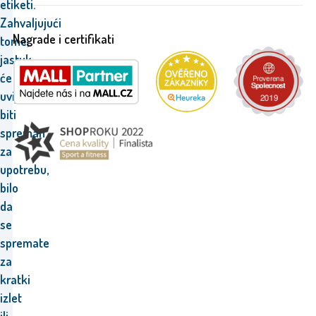
etiketi.
Zahvaljujući
Nagrade i certifikati
tome,
jastuk
će
uvijek
biti
spreman
za
upotrebu,
bilo
da
se
spremate
za
kratki
izlet