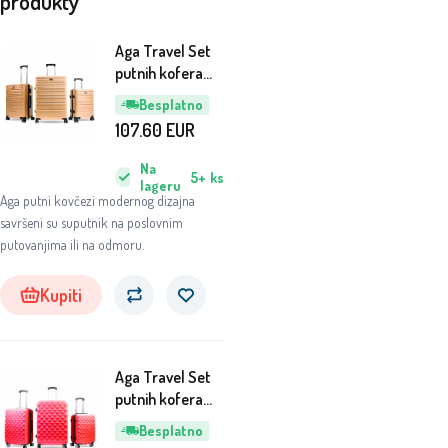
produkty
Aga Travel Set
putnih kofera
MR4657
Besplatno
Narančasta
107.60
EUR
Na
5+
ks
lageru
Aga putni kovčezi modernog dizajna
savršeni su suputnik na poslovnim
putovanjima ili na odmoru.
Kupiti
Aga Travel Set
putnih kofera
MR4655 Crvena
Besplatno