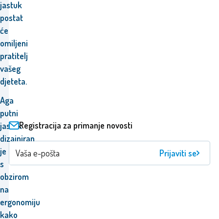
jastuk
postat
će
omiljeni
pratitelj
vašeg
djeteta.
Aga
putni
Registracija za primanje novosti
jastuk
dizajniran
je
Prijaviti se
s
obzirom
na
ergonomiju
kako