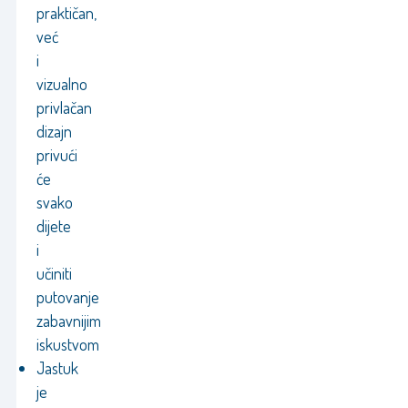
praktičan,
već
i
vizualno
privlačan
dizajn
privući
će
svako
dijete
i
učiniti
putovanje
zabavnijim
iskustvom
Jastuk
je