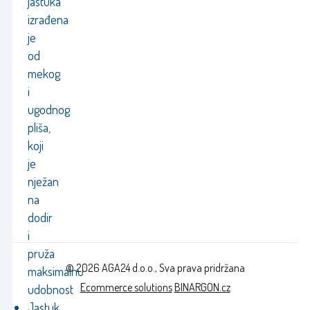
jastuka
izrađena
je
od
mekog
i
ugodnog
pliša,
koji
je
nježan
na
dodir
i
pruža
© 2026 AGA24 d.o.o., Sva prava pridržana
maksimalnu
Ecommerce solutions
BINARGON.cz
udobnost
Jastuk