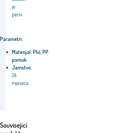
je
periv
Parametri:
Materijal: Pliš, PP
pamuk
Jamstvo:
24
mjeseca
Související