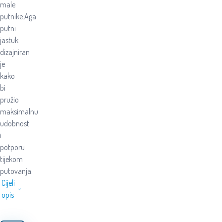
male
putnike.Aga
putni
jastuk
dizajniran
je
kako
bi
pružio
maksimalnu
udobnost
i
potporu
tijekom
putovanja.
Cijeli
opis