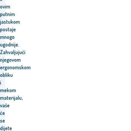
ovim
putnim
jastukom
postaje
mnogo
ugodnije.
Zahvaljujući
njegovom
ergonomskom
obliku
i
mekom
materijalu,
vaše
će
se
dijete