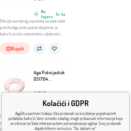
Na
5+
ks
lageru
Otkrijte savršenog suputnika za vaše male
putnike.Aga putni jastuk dizajniran je
kako bi pružio maksimalnu udobnost i
potporu tijekom putovanja.
Kupiti
Aga Putni jastuk
DS1704
Jednorog
9
EUR
Kolačići i GDPR
Na
5+
ks
lageru
Aga24 a partneri trebaju Vaš pristanak za korištenje pojedinačnih
Otkrijte savršenog suputnika za vaše male
podataka kako bi Vam, između ostalog, mogli prikazivati informacije koje
putnike.Aga putni jastuk dizajniran je
se odnose na Vaše interese putem personalizacije oglasa. Svoj pristanak
dajete klikom na kućicu "Da, slažem se".
kako bi pružio maksimalnu udobnost i