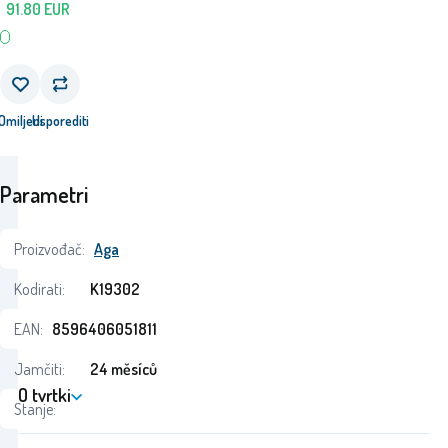
91.80
EUR
Omiljeni
Usporediti
Parametri
Proizvođač:
Aga
Kodirati:
K19302
EAN:
8596406051811
Jamčiti:
24 měsíců
O tvrtki
Stanje: