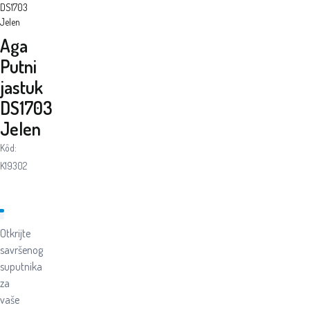
DS1703
Jelen
Aga
Putni
jastuk
DS1703
Jelen
Kôd:
K19302
Otkrijte
savršenog
suputnika
za
vaše