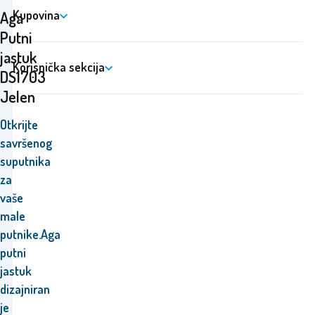
Kupovina
Aga
Putni
jastuk
Korisnička sekcija
DS1703
Jelen
Otkrijte
savršenog
suputnika
za
vaše
male
putnike.Aga
putni
jastuk
dizajniran
je