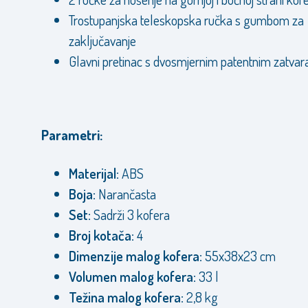
Trostupanjska teleskopska ručka s gumbom za
zaključavanje
Glavni pretinac s dvosmjernim patentnim zatva
Parametri:
Materijal:
ABS
Boja:
Narančasta
Set:
Sadrži 3 kofera
Broj kotača:
4
Dimenzije malog kofera:
55x38x23 cm
Volumen malog kofera:
33 l
Težina malog kofera:
2,8 kg