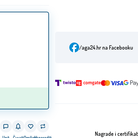
/aga24.hr
na Facebooku
Nagrade i certifikat
Upit
Čuvati
Omiljeni
Usporediti