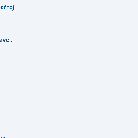
bočnoj
avel
.
era