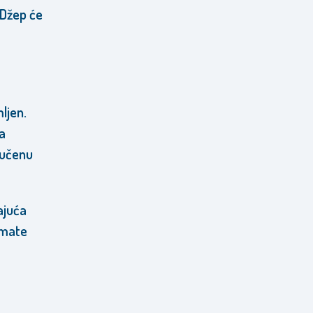
 Džep će
ljen.
a
vučenu
rajuća
imate