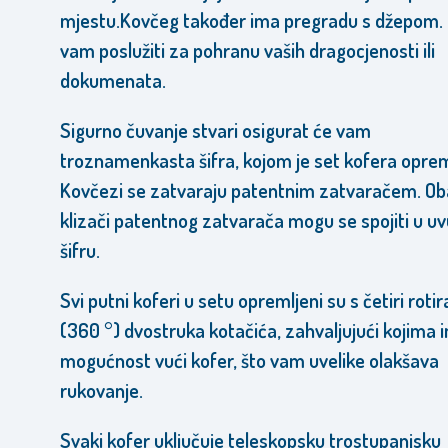
mjestu.Kovčeg također ima pregradu s džepom.
vam poslužiti za pohranu vaših dragocjenosti ili
dokumenata.
Sigurno čuvanje stvari osigurat će vam
troznamenkasta šifra, kojom je set kofera oprem
Kovčezi se zatvaraju patentnim zatvaračem. Ob
klizači patentnog zatvarača mogu se spojiti u u
šifru.
Svi putni koferi u setu opremljeni su s četiri roti
(360 °) dvostruka kotačića, zahvaljujući kojima 
mogućnost vući kofer, što vam uvelike olakšava
rukovanje.
Svaki kofer uključuje teleskopsku trostupanjsku