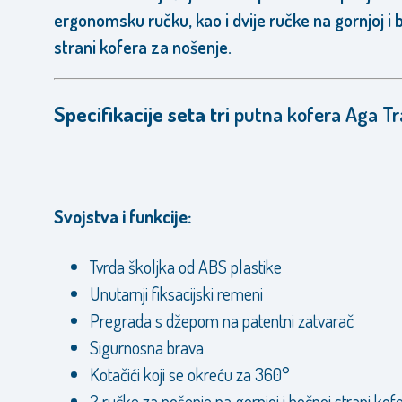
ergonomsku ručku, kao i dvije ručke na gornjoj i 
strani kofera za nošenje.
Specifikacije seta tri
putna kofera Aga Tr
Svojstva i funkcije:
Tvrda školjka od ABS plastike
Unutarnji fiksacijski remeni
Pregrada s džepom na patentni zatvarač
Sigurnosna brava
Kotačići koji se okreću za 360°
2 ručke za nošenje na gornjoj i bočnoj strani kof