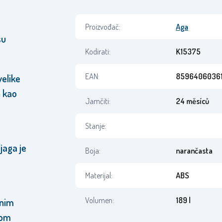
Proizvođač:
Aga
su
Kodirati:
K15375
EAN:
8596406036
velike
n kao
Jamčiti:
24 měsíců
Stanje:
jaga je
Boja:
narančasta
Materijal:
ABS
Volumen:
189 l
žnim
vom