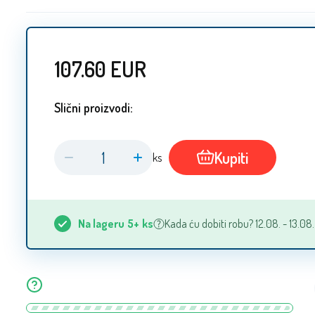
107.60
EUR
Slični proizvodi:
Kupiti
ks
Na lageru
5+
ks
Kada ću dobiti robu? 12.08. - 13.08.