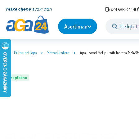
niske cijene
svaki dan
+420 596 321 100
Asortiman
Putna prtljaga
Setovi kofera
Aga Travel Set putnih kofera MR46
Besplatno