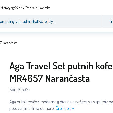
info@aga24.hr
Podrška i kontakt
Tr
57 Narančasta
Aga Travel Set putnih kofe
MR4657 Narančasta
Kôd:
K15375
Aga putni kovčezi modernog dizajna savršeni su suputnik n
putovanjima ili na odmoru.
Cijeli opis