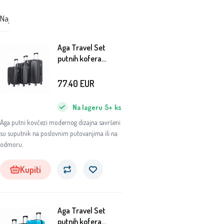
Najskuplji
Najjeftiniji
Preporučujemo
Aga Travel Set
putnih kofera
MR4652 Crna
77.40
EUR
Na lageru
5+
ks
Aga putni kovčezi modernog dizajna savršeni
su suputnik na poslovnim putovanjima ili na
odmoru.
Kupiti
Aga Travel Set
putnih kofera