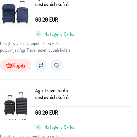
cestovních kufrů
MR4695 Tmavě
Modrá
60.20
EUR
Na lageru
5+
ks
Otkrijte savršenog suputnika za vaše
putovanje s Aga Travel setom putnih kofera.
Kupiti
Aga Travel Sada
O tvrtki
cestovních kufrů
MR4695 Černá
60.20
EUR
Kupovina
Na lageru
5+
ks
Otkrijte savršenog suputnika za vaše