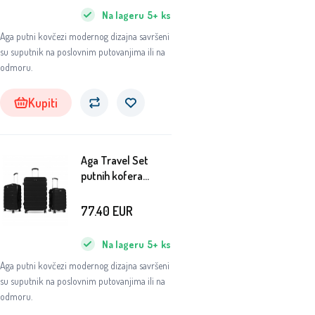
Na lageru
5+
ks
Aga putni kovčezi modernog dizajna savršeni
su suputnik na poslovnim putovanjima ili na
odmoru.
Kupiti
Aga Travel Set
putnih kofera
MR4650 Crna
77.40
EUR
Na lageru
5+
ks
Aga putni kovčezi modernog dizajna savršeni
su suputnik na poslovnim putovanjima ili na
odmoru.