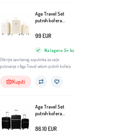
Aga Travel Set
putnih kofera
MR4669 Bež
99
EUR
Na lageru
5+
ks
Otkrijte savršenog suputnika za vaše
putovanje s Aga Travel setom putnih kofera.
Kupiti
Aga Travel Set
putnih kofera
MR4679 Crna
86.10
EUR