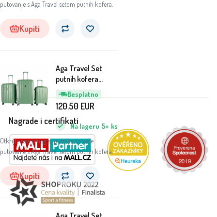
putovanje s Aga Travel setom putnih kofera.
Kupiti
Aga Travel Set
putnih kofera
MR4669 Zelena
Besplatno
120.50
EUR
Nagrade i certifikati
Na lageru
5+
ks
Otkrijte savršenog suputnika za vaše
putovanje s Aga Travel setom putnih kofera.
Kupiti
Aga Travel Set