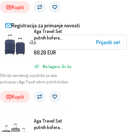
Kupiti
Registracija za primanje novosti
Aga Travel Set
putnih kofera
Prijaviti se
MR4687 Plava
60.20
EUR
Na lageru
5+
ks
Otkrijte savršenog suputnika za vaše
putovanje s Aga Travel setom putnih kofera.
Kupiti
Aga Travel Set
putnih kofera