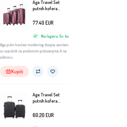
Aga Travel Set
putnih kofera
MR4652 Bordo
77.40
EUR
Na lageru
5+
ks
Aga putni kovčezi modernog dizajna savršeni
su suputnik na poslovnim putovanjima ili na
odmoru.
Kupiti
Aga Travel Set
putnih kofera
MR4687 Crna
60.20
EUR