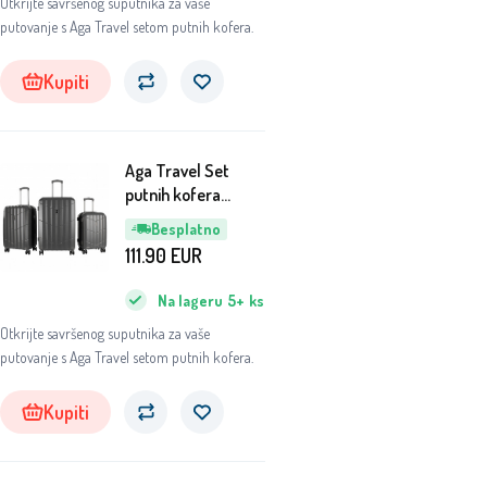
Otkrijte savršenog suputnika za vaše
putovanje s Aga Travel setom putnih kofera.
Kupiti
Aga Travel Set
putnih kofera
MR4669 Siva
Besplatno
111.90
EUR
Na lageru
5+
ks
Otkrijte savršenog suputnika za vaše
putovanje s Aga Travel setom putnih kofera.
Kupiti