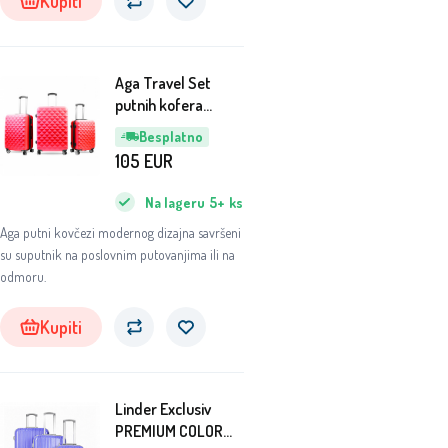
Kupiti
Aga Travel Set
putnih kofera
MR4655 Crvena
Besplatno
105
EUR
Na lageru
5+
ks
Aga putni kovčezi modernog dizajna savršeni
su suputnik na poslovnim putovanjima ili na
odmoru.
Kupiti
Linder Exclusiv
PREMIUM COLOR