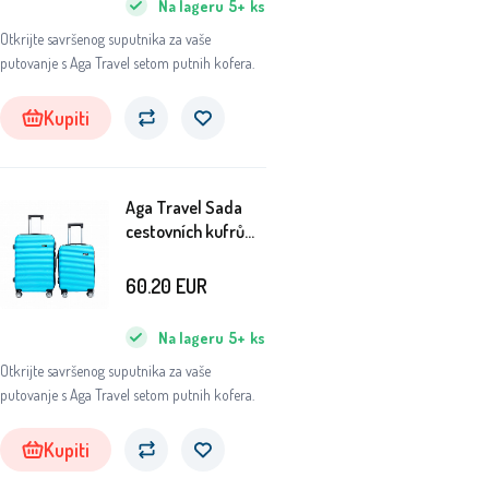
Na lageru
5+
ks
Otkrijte savršenog suputnika za vaše
putovanje s Aga Travel setom putnih kofera.
Kupiti
Aga Travel Sada
cestovních kufrů
MR4695 Modrá
60.20
EUR
Na lageru
5+
ks
Otkrijte savršenog suputnika za vaše
putovanje s Aga Travel setom putnih kofera.
Kupiti