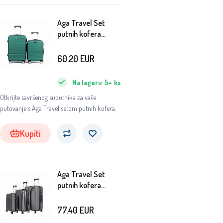
Aga Travel Set
putnih kofera
MR4687 Zeleni
60.20
EUR
Na lageru
5+
ks
Otkrijte savršenog suputnika za vaše
putovanje s Aga Travel setom putnih kofera.
Kupiti
Aga Travel Set
putnih kofera
MR4652 Siva
77.40
EUR