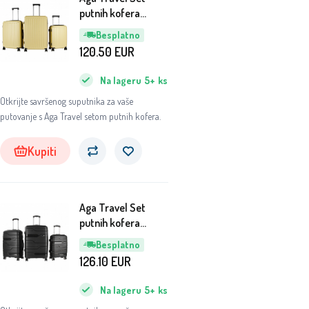
putnih kofera
MR4668 Bež
Besplatno
120.50
EUR
Na lageru
5+
ks
Otkrijte savršenog suputnika za vaše
putovanje s Aga Travel setom putnih kofera.
Kupiti
Aga Travel Set
putnih kofera
MR4681 Crna
Besplatno
126.10
EUR
Na lageru
5+
ks