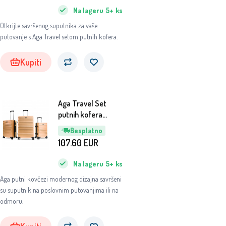
Na lageru
5+
ks
Otkrijte savršenog suputnika za vaše
putovanje s Aga Travel setom putnih kofera.
Kupiti
Aga Travel Set
putnih kofera
MR4657
Besplatno
Narančasta
107.60
EUR
Na lageru
5+
ks
Aga putni kovčezi modernog dizajna savršeni
su suputnik na poslovnim putovanjima ili na
odmoru.