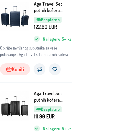
Aga Travel Set
putnih kofera
MR4675 Tamno
Besplatno
plava
122.60
EUR
Na lageru
5+
ks
Otkrijte savršenog suputnika za vaše
putovanje s Aga Travel setom putnih kofera.
Kupiti
Aga Travel Set
putnih kofera
MR4667 Crna
Besplatno
111.90
EUR
Na lageru
5+
ks