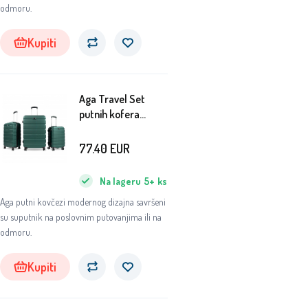
odmoru.
Kupiti
Aga Travel Set
putnih kofera
MR4650 Zelena
77.40
EUR
Na lageru
5+
ks
Aga putni kovčezi modernog dizajna savršeni
su suputnik na poslovnim putovanjima ili na
odmoru.
Kupiti