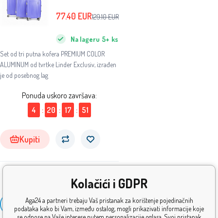
ALUMINIJ MC3058
S,M,L Lila
77.40
EUR
129.10
EUR
Na lageru
5+
ks
Set od tri putna kofera PREMIUM COLOR
ALUMINUM od tvrtke Linder Exclusiv, izrađen
je od posebnog lag
Ponuda uskoro završava:
4
:
20
:
17
:
51
Kupiti
Kolačići i GDPR
Prikaži
Aga24 a partneri trebaju Vaš pristanak za korištenje pojedinačnih
6
više
podataka kako bi Vam, između ostalog, mogli prikazivati informacije koje
se odnose na Vaše interese putem personalizacije oglasa. Svoj pristanak