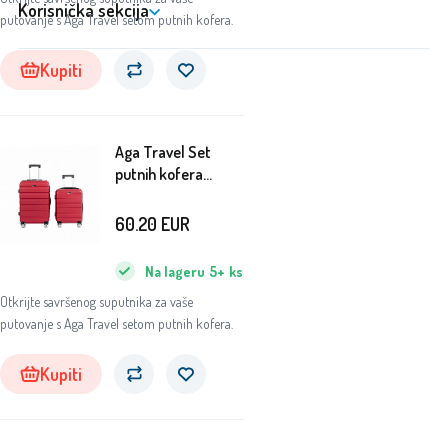
Korisnička sekcija
putovanje s Aga Travel setom putnih kofera.
Kupiti
Aga Travel Set
putnih kofera
MR4687 Crvena
60.20
EUR
Na lageru
5+
ks
Otkrijte savršenog suputnika za vaše
putovanje s Aga Travel setom putnih kofera.
Kupiti