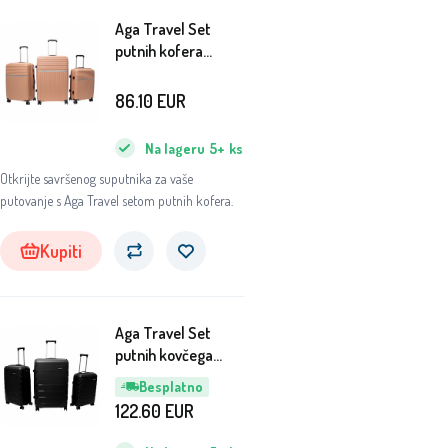
Aga Travel Set
putnih kofera
MR4679 Bež
86.10
EUR
Na lageru
5+
ks
Otkrijte savršenog suputnika za vaše
putovanje s Aga Travel setom putnih kofera.
Kupiti
Aga Travel Set
putnih kovčega
MR4675 Crna
Besplatno
122.60
EUR