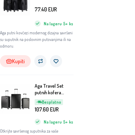
MR4651 Crna
77.40
EUR
Na lageru
5+
ks
Aga putni kovčezi modernog dizajna savršeni
su suputnik na poslovnim putovanjima ili na
odmoru.
Kupiti
Aga Travel Set
putnih kofera
MR4672 Crna
Besplatno
107.60
EUR
Na lageru
5+
ks
Otkrijte savršenog suputnika za vaše