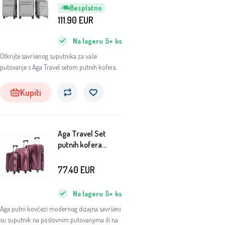
MR4676
Besplatno
Svijetlosiva
111.90
EUR
Na lageru
5+
ks
Otkrijte savršenog suputnika za vaše
putovanje s Aga Travel setom putnih kofera.
Kupiti
Aga Travel Set
putnih kofera
MR4651
Tamnocrvena
77.40
EUR
Na lageru
5+
ks
Aga putni kovčezi modernog dizajna savršeni
su suputnik na poslovnim putovanjima ili na