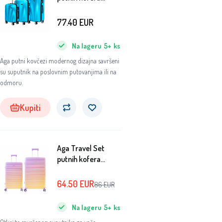
MR4651
Svijetloplava
77.40
EUR
Na lageru
5+
ks
Aga putni kovčezi modernog dizajna savršeni
su suputnik na poslovnim putovanjima ili na
odmoru.
Kupiti
Aga Travel Set
putnih kofera
MR4673
Žuta/Ljubičasta
64.50
EUR
86
EUR
Na lageru
5+
ks