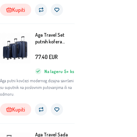
Kupiti
Aga Travel Set
putnih kofera
MR4652
Tamnoplava
77.40
EUR
Na lageru
5+
ks
Aga putni kovčezi modernog dizajna savršeni
su suputnik na poslovnim putovanjima ili na
odmoru.
Kupiti
Aga Travel Sada