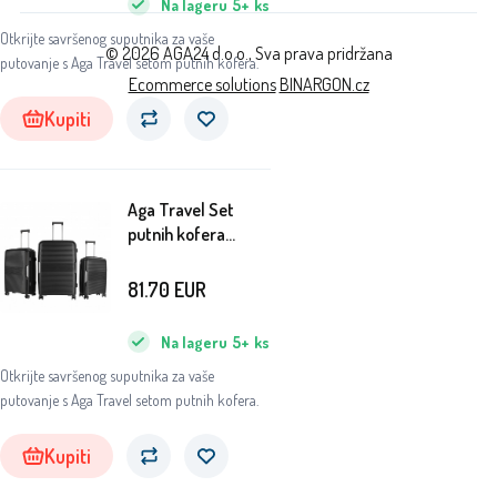
Na lageru
5+
ks
Otkrijte savršenog suputnika za vaše
© 2026 AGA24 d.o.o., Sva prava pridržana
putovanje s Aga Travel setom putnih kofera.
Ecommerce solutions
BINARGON.cz
Kupiti
Aga Travel Set
putnih kofera
MR4682 Crna
81.70
EUR
Na lageru
5+
ks
Otkrijte savršenog suputnika za vaše
putovanje s Aga Travel setom putnih kofera.
Kupiti