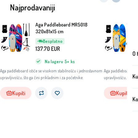
Najprodavaniji
Aga Paddleboard MR5018
320x81x15 cm
Besplatno
137.70
EUR
O 
Na lageru
5+
ks
Aga paddleboard ističe se visokom stabilnošću i jednostavnom
Aga paddleboard isti
Ku
upravljivošću, što ga čini prikladnim i za početnike.
upravljivošću, što ga
Kupiti
Kupiti
Ko