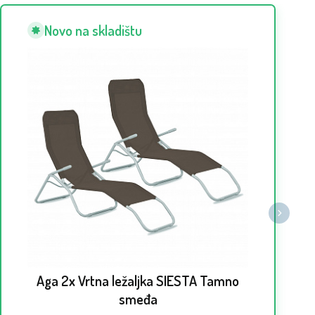
Novo na skladištu
Planira
će vam
disalic
Aga 2x Vrtna ležaljka SIESTA Tamno
smeđa