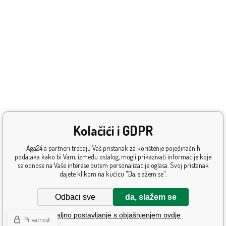
Kolačići i GDPR
Aga24 a partneri trebaju Vaš pristanak za korištenje pojedinačnih
podataka kako bi Vam, između ostalog, mogli prikazivati informacije koje
se odnose na Vaše interese putem personalizacije oglasa. Svoj pristanak
dajete klikom na kućicu "Da, slažem se".
Odbaci sve
da, slažem se
Detaljno postavljanje s objašnjenjem ovdje
Privatnost