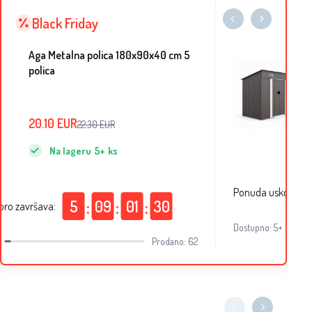
Black Friday
Aga Metalna polica 180x90x40 cm 5
polica
20.10
EUR
22.30
EUR
Na lageru
5+
ks
Ponuda uskoro za
:
:
:
5
09
01
29
ro završava:
Dostupno: 5+
Prodano: 62