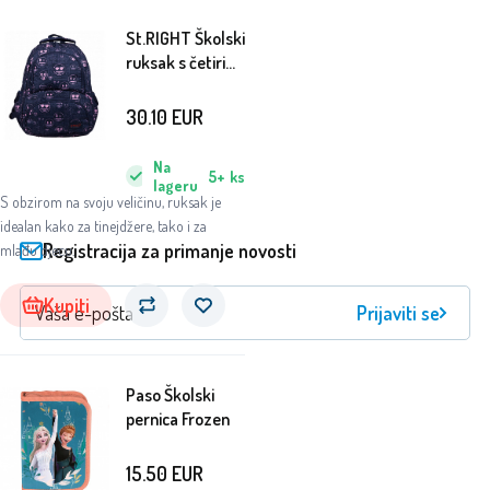
St.RIGHT Školski
ruksak s četiri
pretinca Emoji
30.10
EUR
Na
5+
ks
lageru
S obzirom na svoju veličinu, ruksak je
idealan kako za tinejdžere, tako i za
Registracija za primanje novosti
mlađu djecu.
Kupiti
Prijaviti se
Paso Školski
pernica Frozen
15.50
EUR