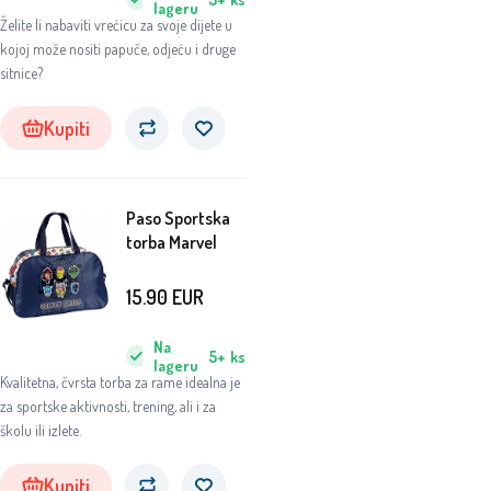
lageru
Želite li nabaviti vrećicu za svoje dijete u
kojoj može nositi papuče, odjeću i druge
sitnice?
Kupiti
Paso Sportska
torba Marvel
15.90
EUR
Na
5+
ks
lageru
Kvalitetna, čvrsta torba za rame idealna je
za sportske aktivnosti, trening, ali i za
školu ili izlete.
Kupiti