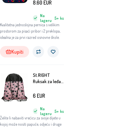
8.60
EUR
Na
5+
ks
lageru
Kvalitetna jednoslojna pernica s velikim
prostorom za pisaći pribor i 2 preklopa,
idealna je za prvi razred osnovne škole.
Kupiti
St.RIGHT
Ruksak za leđa
Dogs
6
EUR
Na
5+
ks
lageru
Želite li nabaviti vrećicu za svoje dijete u
kojoj može nositi papuče, odjeću i druge