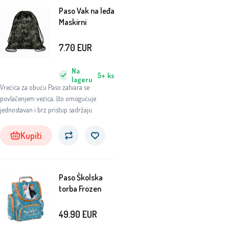
Paso Vak na leđa
Maskirni
7.70
EUR
Na
5+
ks
lageru
Vrećica za obuću Paso zatvara se
povlačenjem vezica, što omogućuje
jednostavan i brz pristup sadržaju.
Kupiti
Paso Školska
torba Frozen
49.90
EUR