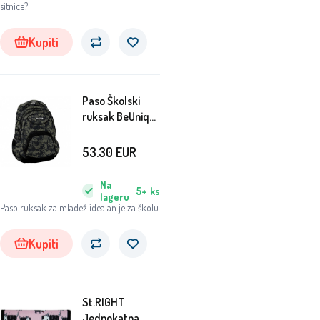
sitnice?
Kupiti
Paso Školski
ruksak BeUniq
Maskirni
53.30
EUR
Na
5+
ks
lageru
Paso ruksak za mladež idealan je za školu.
Kupiti
St.RIGHT
Jednokatna