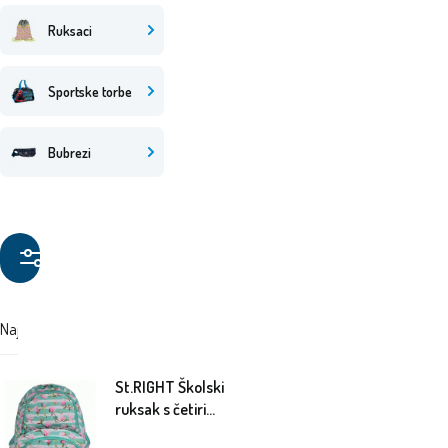
Ruksaci
Sportske torbe
Bubrezi
Filtriraj
proizvode
Najskuplji
Najjeftiniji
Preporučujemo
St.RIGHT Školski
ruksak s četiri
pretinca Flower