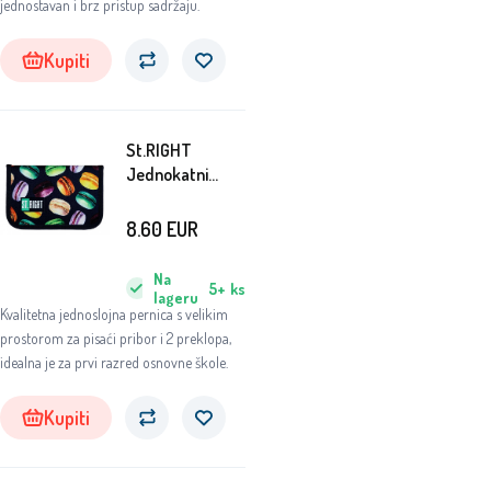
jednostavan i brz pristup sadržaju.
Kupiti
St.RIGHT
Jednokatni
pernica
Macaroons
8.60
EUR
Na
5+
ks
lageru
Kvalitetna jednoslojna pernica s velikim
prostorom za pisaći pribor i 2 preklopa,
idealna je za prvi razred osnovne škole.
Kupiti