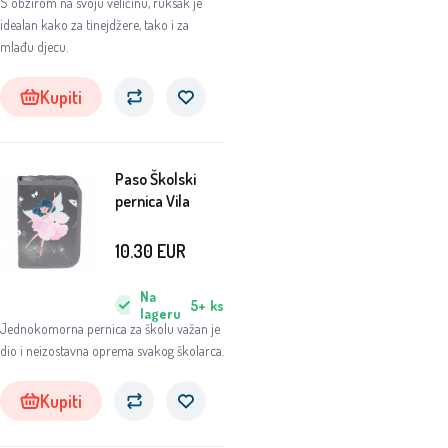
S obzirom na svoju veličinu, ruksak je
idealan kako za tinejdžere, tako i za
mlađu djecu.
Kupiti
Paso Školski
pernica Vila
10.30
EUR
Na
5+
ks
lageru
Jednokomorna pernica za školu važan je
dio i neizostavna oprema svakog školarca.
Kupiti