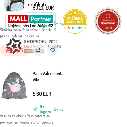
Nagrade i certifikati
60.20
EUR
Na
5+
ks
lageru
Školska torba Paso odmah će privući
pažnju svih malih učenika.
Kupiti
Paso Vak na leđa
Vila
5.60
EUR
Na
5+
ks
lageru
Vrećica za obuću Paso zatvara se
povlačenjem vezica, što omogućuje