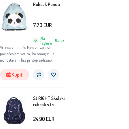
Ruksak Panda
7.70
EUR
Na
5+
ks
lageru
Vrećica za obuću Paso zatvara se
povlačenjem vezica, što omogućuje
jednostavan i brz pristup sadržaju.
Kupiti
St.RIGHT Školski
ruksak s tri
pretinca Emoji
24.90
EUR