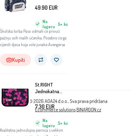
49.90
EUR
Na
5+
ks
lageru
Školska torba Paso odmah će privući
pažnju svih malih učenika. Posebno će ga
cijeniti djeca koja vole junake Avengersa.
Kupiti
St.RIGHT
Jednokatna
pernica Berries
© 2026 AGA24 d.o.o., Sva prava pridržana
7.30
EUR
Ecommerce solutions
BINARGON.cz
Na
5+
ks
lageru
Kvalitetna jednoslojna pernica s velikim