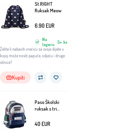
St.RIGHT
Ruksak Meow
6.90
EUR
Na
5+
ks
lageru
Želite li nabaviti vrećicu za svoje dijete u
kojoj može nositi papuče, odjeću i druge
sitnice?
Kupiti
Paso Školski
ruksak s tri
pretinca
Avengers
40
EUR