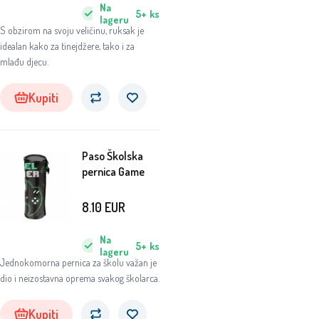
Na
5+
ks
lageru
S obzirom na svoju veličinu, ruksak je
idealan kako za tinejdžere, tako i za
mlađu djecu.
Kupiti
Paso Školska
pernica Game
8.10
EUR
Na
5+
ks
lageru
Jednokomorna pernica za školu važan je
dio i neizostavna oprema svakog školarca.
Kupiti