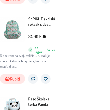
St.RIGHT školski
ruksak s dva
pretinca Flower
Magnolia
24.90
EUR
Na
5+
ks
lageru
S obzirom na svoju veličinu, ruksak je
idealan kako za tinejdžere, tako i za
mlađu djecu.
Kupiti
Paso Školska
torba Panda