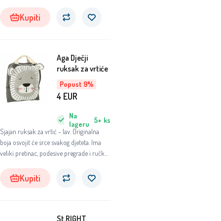
Kupiti
Aga Dječji
ruksak za vrtiće
Popust 9%
4
EUR
Na
5+
ks
lageru
Sjajan ruksak za vrtić - lav. Originalna
boja osvojit će srce svakog djeteta. Ima
veliki pretinac, podesive pregrade i ručku
za jednostavno vješanje. Materijal: 100%
pamuk. Dimenzije. ruksak: 34x34x10cm.
Kupiti
Max. duljina ručke: 62 cm.
St.RIGHT