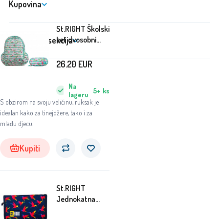
Kupovina
St.RIGHT Školski
Korisnička sekcija
set dvosobni
ruksak + pernica
Flower Magnolia
26.20
EUR
Na
5+
ks
lageru
S obzirom na svoju veličinu, ruksak je
idealan kako za tinejdžere, tako i za
mlađu djecu.
Kupiti
St.RIGHT
Jednokatna
pernica Birds