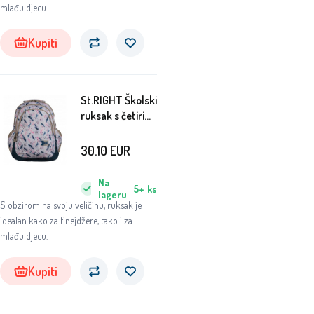
mlađu djecu.
Kupiti
St.RIGHT Školski
ruksak s četiri
pretinca Feather
30.10
EUR
Na
5+
ks
lageru
S obzirom na svoju veličinu, ruksak je
idealan kako za tinejdžere, tako i za
mlađu djecu.
Kupiti