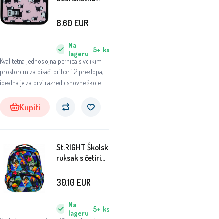
pernica Dogs
8.60
EUR
Na
5+
ks
lageru
Kvalitetna jednoslojna pernica s velikim
prostorom za pisaći pribor i 2 preklopa,
idealna je za prvi razred osnovne škole.
Kupiti
St.RIGHT Školski
ruksak s četiri
pretinca
Paradise
30.10
EUR
Na
5+
ks
lageru