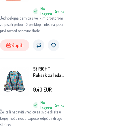
Na
5+
ks
lageru
Jednoslojna pernica s velikim prostorom
za pisaći pribor i 2 preklopa, idealna je za
prvi razred osnovne škole.
Kupiti
St.RIGHT
Ruksak za leđa
Dogs
9.40
EUR
Na
5+
ks
lageru
Želite li nabaviti vrećicu za svoje dijete u
kojoj može nositi papuče, odjeću i druge
sitnice?