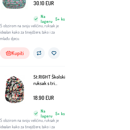
Magnolia
30.10
EUR
Na
5+
ks
lageru
S obzirom na svoju veličinu, ruksak je
idealan kako za tinejdžere, tako i za
mlađu djecu.
Kupiti
St.RIGHT Školski
ruksak s tri
pretinca
Tropical Stripes
18.90
EUR
Na
5+
ks
lageru
S obzirom na svoju veličinu, ruksak je
idealan kako za tinejdžere, tako i za