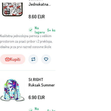
Jednokatna
pernica Puppies
8.60
EUR
Na
5+
ks
lageru
Kvalitetna jednoslojna pernica s velikim
prostorom za pisaći pribor i 2 preklopa,
idealna je za prvi razred osnovne škole.
Kupiti
St.RIGHT
Ruksak Summer
6.90
EUR
Na
5+
ks