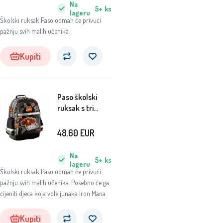
Na
5+
ks
lageru
Školski ruksak Paso odmah će privući
pažnju svih malih učenika.
Kupiti
Paso školski
ruksak s tri
pretinca Iron
Man
48.60
EUR
Na
5+
ks
lageru
Školski ruksak Paso odmah će privući
pažnju svih malih učenika. Posebno će ga
cijeniti djeca koja vole junaka Iron Mana.
Kupiti