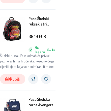
Paso Školski
ruksak s tri
pretinca Cars
39.10
EUR
Na
5+
ks
lageru
Školski ruksak Paso odmah će privući
pažnju svih malih učenika. Posebno će ga
cijeniti djeca koja vole animirani film Auta
(Cars).
Kupiti
Paso Školska
torba Avengers