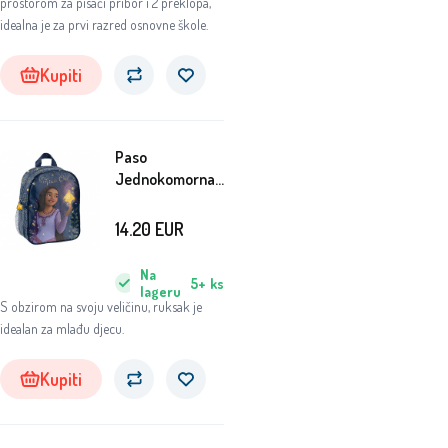
prostorom za pisaći pribor i 2 preklopa,
idealna je za prvi razred osnovne škole.
Kupiti
Paso
Jednokomorna
Ruksak Wish
14.20
EUR
Na
5+
ks
lageru
S obzirom na svoju veličinu, ruksak je
idealan za mlađu djecu.
Kupiti