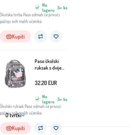
Na
5+
ks
lageru
Školska torba Paso odmah će privući
pažnju svih malih učenika.
Kupiti
Paso školski
ruksak s dvije
komore Vila
32.20
EUR
Na
5+
ks
lageru
Školski ruksak Paso odmah će privući
pažnju svih malih učenika.
O tvrtki
Kupiti