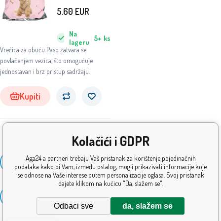
5.60
EUR
Na
5+
ks
lageru
Vrećica za obuću Paso zatvara se
povlačenjem vezica, što omogućuje
jednostavan i brz pristup sadržaju.
Kupiti
Kolačići i GDPR
Prikaži
Aga24 a partneri trebaju Vaš pristanak za korištenje pojedinačnih
36
više
podataka kako bi Vam, između ostalog, mogli prikazivati informacije koje
se odnose na Vaše interese putem personalizacije oglasa. Svoj pristanak
dajete klikom na kućicu "Da, slažem se".
1
2
3
4
Odbaci sve
da, slažem se
Sljedeći