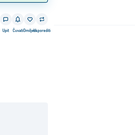
Upit
Čuvati
Omiljeni
Usporediti