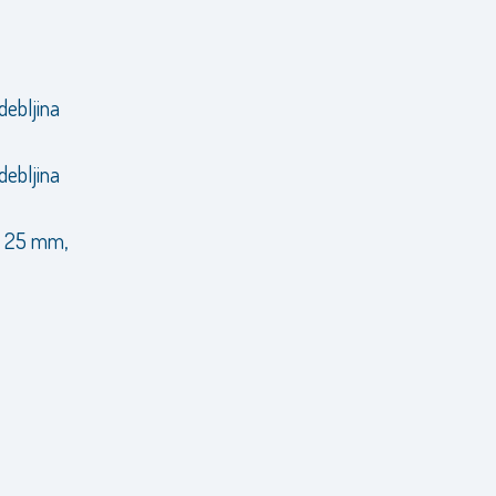
debljina
debljina
vi 25 mm,