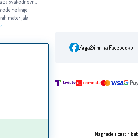
na za svakodnevnu
modelne linije
nih materijala i
/aga24.hr
na Facebooku
Nagrade i certifikat