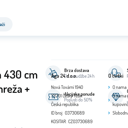
aži
n 430 cm
Brza dostava
Aga 24 d.o.o.
O tvrtki
Od narudžbe 24 h
mreža +
Nová Tovární 1940
O nama
Akcijske ponude
73701 Český Těšín
S nama 
Popusti do 50%
Česká republika
kupovin
ID broj: 03730689
Slobodn
KOSITAR: CZ03730689