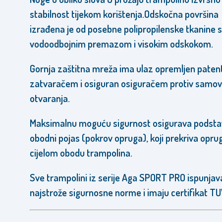
stabilnost
tijekom korištenja
.
Odskočna površina
izrađena je od posebne polipropilenske tkanine s
vodoodbojnim premazom i visokim odskokom.
Gornja zaštitna mreža ima ulaz opremljen pate
zatvaračem i osiguran osiguračem protiv samov
otvaranja.
Maksimalnu moguću sigurnost osigurava podstav
obodni pojas (pokrov opruga), koji prekriva opru
cijelom obodu trampolina.
Sve trampolini iz serije Aga SPORT PRO ispunjav
najstrože sigurnosne norme i imaju certifikat T