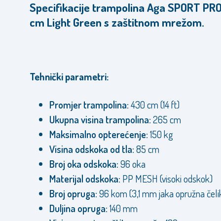
Specifikacije trampolina Aga SPORT PR
cm Light Green s zaštitnom mrežom.
Tehnički parametri:
Promjer trampolina:
430 cm (14 ft)
Ukupna visina trampolina:
265 cm
Maksimalno opterećenje:
150 kg
Visina odskoka od tla:
85 cm
Broj oka odskoka:
96 oka
Materijal odskoka:
PP MESH (visoki odskok)
Broj opruga:
96 kom (3,1 mm jaka opružna čeli
Duljina opruga:
140 mm