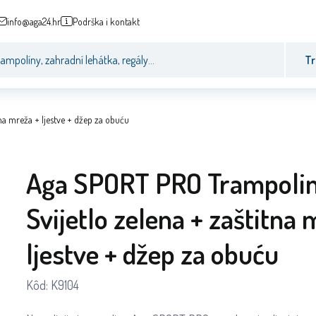
info@aga24.hr
Podrška i kontakt
Tr
a mreža + ljestve + džep za obuću
Aga SPORT PRO Trampoli
Svijetlo zelena + zaštitna 
ljestve + džep za obuću
Kôd:
K9104