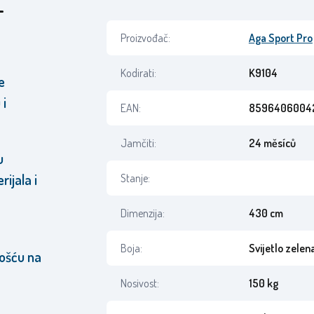
+
Proizvođač:
Aga Sport Pro
Kodirati:
K9104
e
 i
EAN:
8596406004
Jamčiti:
24 měsíců
u
rijala i
Stanje:
Dimenzija:
430 cm
Boja:
Svijetlo zelen
nošću na
Nosivost:
150 kg