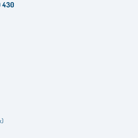
O 430
k)