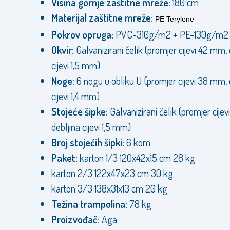
Visina gornje zaštitne mreže:
180 cm
Materijal zaštitne mreže:
PE Terylene
Pokrov opruga:
PVC-310g/m2 + PE-130g/m2
Okvir:
Galvanizirani čelik (promjer cijevi 42 mm, 
cijevi 1,5 mm)
Noge:
6 nogu u obliku U (promjer cijevi 38 mm, 
cijevi 1,4 mm)
Stojeće šipke:
Galvanizirani čelik (promjer cije
debljina cijevi 1,5 mm)
Broj stojećih šipki:
6 kom
Paket:
karton 1/3 120x42x15 cm 28 kg
karton 2/3 122x47x23 cm 30 kg
karton 3/3 138x31x13 cm 20 kg
Težina trampolina:
78 kg
Proizvođač:
Aga