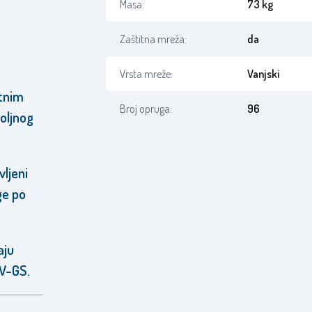
Masa:
73 kg
Zaštitna mreža:
da
Vrsta mreže:
Vanjski
ntnim
Broj opruga:
96
oljnog
ljeni
ge po
aju
UV-GS.