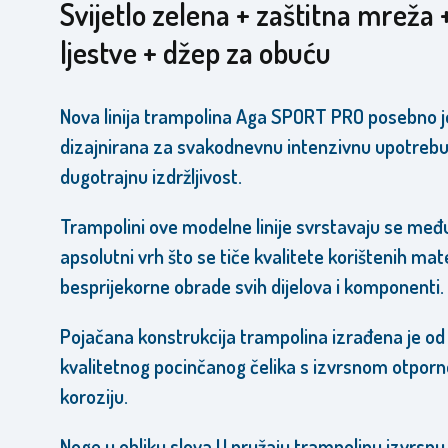
Svijetlo zelena + zaštitna mreža 
ljestve + džep za obuću
Nova linija trampolina Aga SPORT PRO posebno j
dizajnirana za svakodnevnu intenzivnu upotrebu
dugotrajnu izdržljivost.
Trampolini ove modelne linije svrstavaju se međ
apsolutni vrh što se tiče kvalitete korištenih mate
besprijekorne obrade svih dijelova i komponenti.
Pojačana konstrukcija trampolina izrađena je od
kvalitetnog pocinčanog čelika s izvrsnom otpor
koroziju.
Noge u obliku slova U pružaju trampolinu izvrsnu