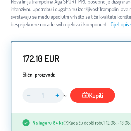
Nova linija trampolina Aga SPORT PRO posebno je dizajnira
intenzivnu upotrebu i dugotrajnu izdržljivost.Trampolini ove 
svrstavaju se među apsolutni vrh što se tiče kvalitete korište
besprijekorne obrade svih dijelova i komponenti.
Cijeli opis
172.10
EUR
Slični proizvodi:
Kupiti
ks
Na lageru
5+
ks
Kada ću dobiti robu? 12.08. - 13.08.