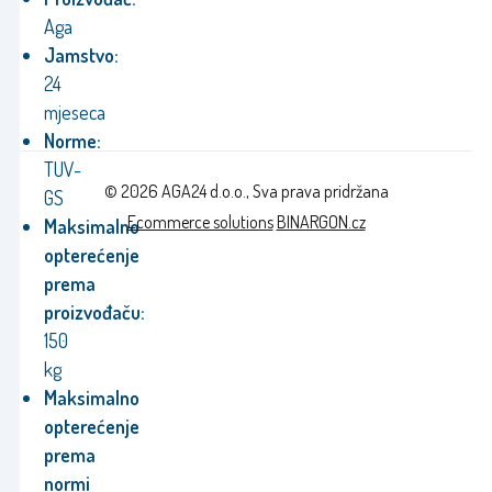
Aga
Jamstvo:
24
mjeseca
Norme:
TUV-
© 2026 AGA24 d.o.o., Sva prava pridržana
GS
Ecommerce solutions
BINARGON.cz
Maksimalno
opterećenje
prema
proizvođaču:
150
kg
Maksimalno
opterećenje
prema
normi