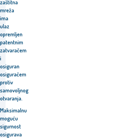
zaštitna
mreža
ima
ulaz
opremljen
patentnim
zatvaračem
i
osiguran
osiguračem
protiv
samovoljnog
otvaranja.
Maksimalnu
moguću
sigurnost
osigurava