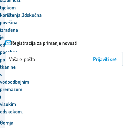
stabilnost
tijekom
korištenja
.
Odskočna
površina
izrađena
je
Registracija za primanje novosti
od
posebne
Prijaviti se
polipropilenske
tkanine
s
vodoodbojnim
premazom
i
visokim
odskokom.
Gornja