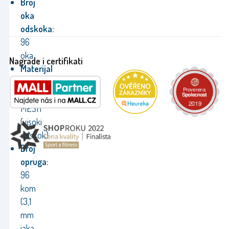
Broj
oka
odskoka:
96
oka
Nagrade i certifikati
Materijal
odskoka:
PP
MESH
(visoki
odskok)
Broj
opruga:
96
kom
(3,1
mm
jaka