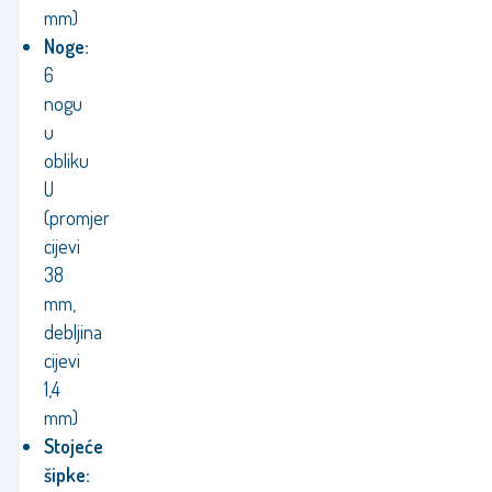
mm)
Noge:
6
nogu
u
obliku
U
(promjer
cijevi
38
mm,
debljina
cijevi
1,4
mm)
Stojeće
šipke: