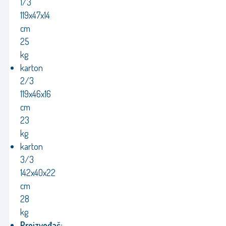
1/3
119x47x14
cm
25
kg
karton
2/3
119x46x16
cm
23
kg
karton
3/3
142x40x22
cm
28
kg
Proizvođač: