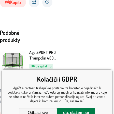
površini trampolina.
Kupiti
Podobné
produkty
Aga SPORT PRO
Trampolin 430
cm Svijetlo
Besplatno
zelena +
172.10
EUR
zaštitna mreža +
Kolačići i GDPR
ljestve + džep za
Na
5+
ks
obuću
lageru
Aga24 a partneri trebaju Vaš pristanak za korištenje pojedinačnih
Nova linija trampolina Aga SPORT PRO
podataka kako bi Vam, između ostalog, mogli prikazivati informacije koje
posebno je dizajnirana za svakodnevnu
se odnose na Vaše interese putem personalizacije oglasa. Svoj pristanak
dajete klikom na kućicu "Da, slažem se".
intenzivnu upotrebu i dugotrajnu
izdržljivost.Trampolini ove modelne linije
Odbaci sve
da, slažem se
svrstavaju se među apsolutni vrh što se