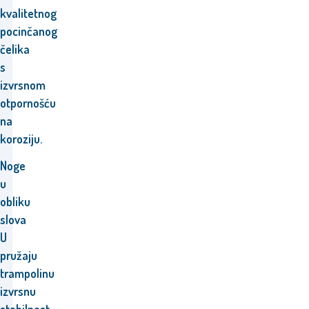
kvalitetnog
pocinčanog
čelika
s
izvrsnom
otpornošću
na
koroziju.
Noge
u
obliku
slova
U
pružaju
trampolinu
izvrsnu