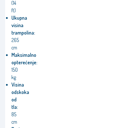
(14
ft)
Ukupna
visina
trampolina:
265
cm
Maksimalno
opterećenje:
150
kg
Visina
odskoka
od
tla:
85
cm