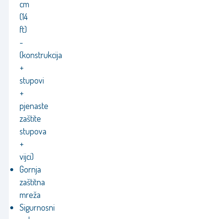
cm
(14
ft)
-
(konstrukcija
+
stupovi
+
pjenaste
zaštite
stupova
+
vijci)
Gornja
zaštitna
mreža
Sigurnosni