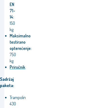
EN
71-
14:
150
kg
Maksimalno
testirano
opterećenje:
750
kg
Priručnik
Sadržaj
paketa:
Trampolin
430