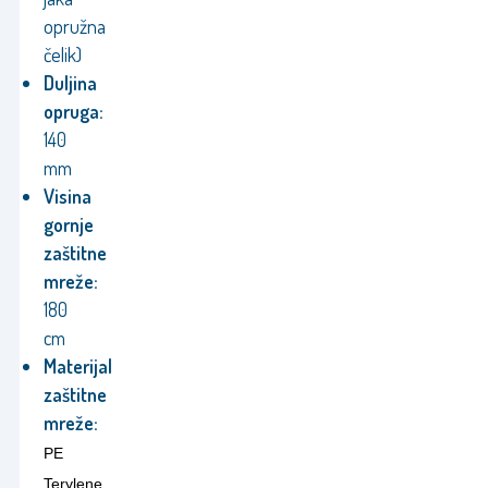
opružna
čelik)
Duljina
opruga:
140
mm
Visina
gornje
zaštitne
mreže:
180
cm
Materijal
zaštitne
mreže:
PE
Terylene