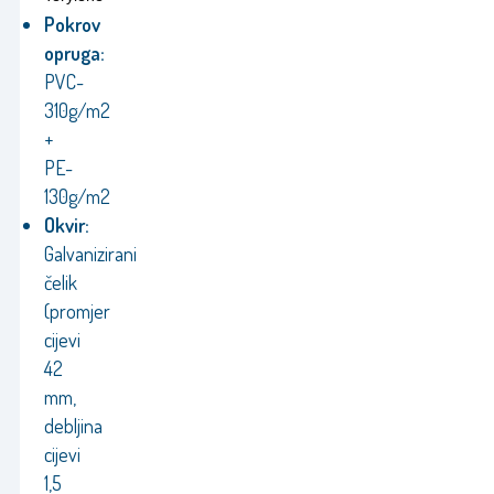
Pokrov
opruga:
PVC-
310g/m2
+
PE-
130g/m2
Okvir:
Galvanizirani
čelik
(promjer
cijevi
42
mm,
debljina
cijevi
1,5