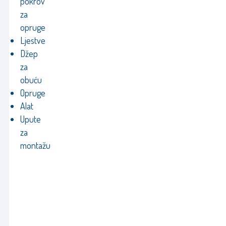
pokrov
za
opruge
Ljestve
Džep
za
obuću
Opruge
Alat
Upute
za
montažu