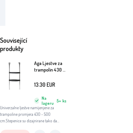
Související
produkty
Aga Ljestve za
trampolin 430 -
500 cm
13.30
EUR
Na
5+
ks
lageru
Univerzalne ljestve namijenjene za
trampoline promjera 430 - 500
cm.Stepenice su dizajnirane tako da
maksimalno olakšaju pristup odskočnoj