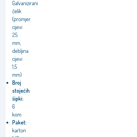
Galvanizirani
čelik
(promjer
cijevi
25
mm,
debljina
cijevi
1,5
mm)
Broj
stojećih
šipki:
6
kom
Paket:
karton