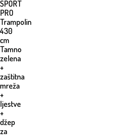
SPORT
PRO
Trampolin
430
cm
Tamno
zelena
+
zaštitna
mreža
+
ljestve
+
džep
za