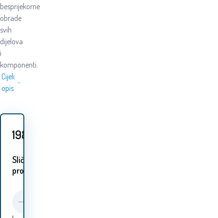
besprijekorne
obrade
svih
dijelova
i
komponenti.
Cijeli
opis
198
EUR
Slični
proizvodi: