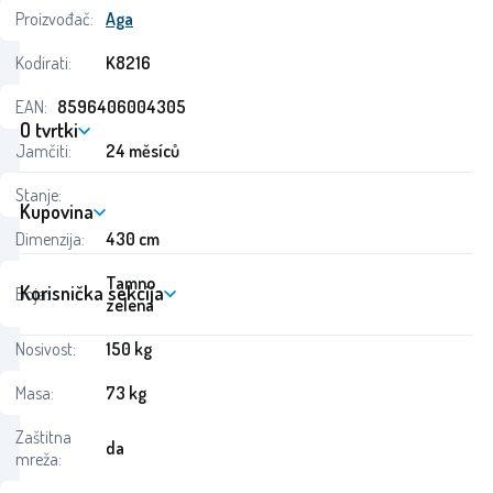
Proizvođač:
Aga
Kodirati:
K8216
EAN:
8596406004305
O tvrtki
Jamčiti:
24 měsíců
Stanje:
Kupovina
Dimenzija:
430 cm
Tamno
Korisnička sekcija
Boja:
zelena
Nosivost:
150 kg
Masa:
73 kg
Zaštitna
da
mreža: