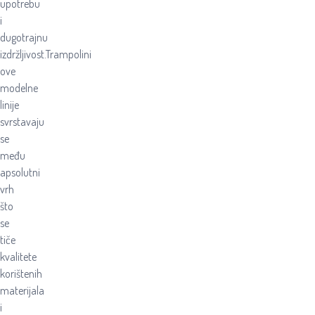
upotrebu
i
dugotrajnu
izdržljivost.Trampolini
ove
modelne
linije
svrstavaju
se
među
apsolutni
vrh
što
se
tiče
kvalitete
korištenih
materijala
i