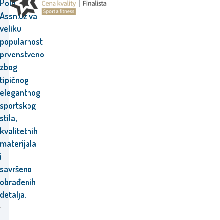
Polo
Assn.
uživa
veliku
popularnost
prvenstveno
zbog
tipičnog
elegantnog
sportskog
stila,
kvalitetnih
materijala
i
savršeno
obrađenih
detalja.