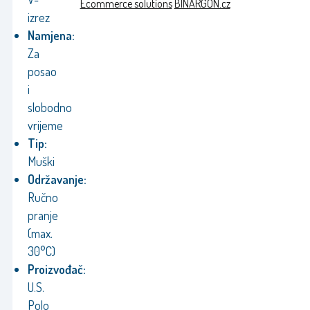
Ecommerce solutions
BINARGON.cz
izrez
Namjena:
Za
posao
i
slobodno
vrijeme
Tip:
Muški
Održavanje:
Ručno
pranje
(max.
30°C)
Proizvođač:
U.S.
Polo