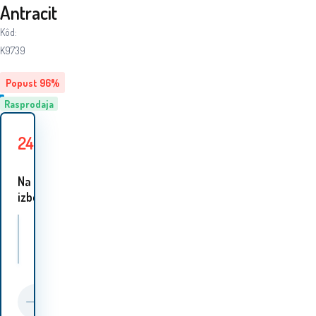
Antracit
Kôd:
K9739
Popust
96
%
Rasprodaja
24.90
EUR
598.10
EUR
Uštedite
573.20
EUR
Na
izbor 1 varijanta:
U.S. Polo ASSN. Prsluk Antracit