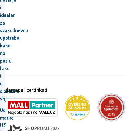
i
idealan
za
svakodnevnu
upotrebu,
kako
na
poslu,
tako
i
u
Nagrade i certifikati
slobodno
vrijeme.
Odjeća
marke
U.S.