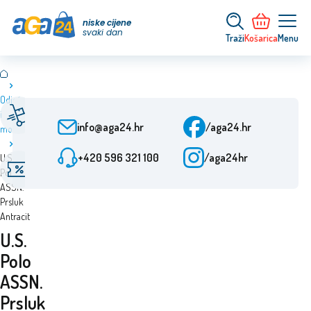
niske cijene
svaki dan
Traži
Košarica
Menu
Odjeća
Brza dostava
Služba za korisnike
i
Od narudžbe 24 h
Pon-Pet: 9-15:30
info@aga24.hr
/aga24.hr
moda
Ovjerena tvrtka
+420 596 321 100
/aga24hr
U.S.
Akcijske ponude
Više od 10 godina na
Polo
Popusti do 50%
tržištu
ASSN.
Prsluk
Antracit
U.S.
Polo
ASSN.
Prsluk