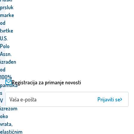
prsluk
marke
od
tvrtke
U.S.
Polo
Assn.
izrađen
od
100%
Registracija za primanje novosti
pamuka
s
Prijaviti se
V
izrezom
oko
vrata,
elastičnim