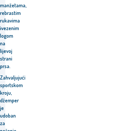
manžetama,
rebrastim
rukavima
i
vezenim
logom
na
lijevoj
strani
prsa.
Zahvaljujući
sportskom
kroju,
džemper
je
udoban
za
nošenje