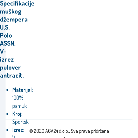
Specifikacije
muškog
džempera
U.S.
Polo
ASSN.
V-
izrez
pulover
antracit.
Materijal:
100%
pamuk
Kroj:
Sportski
Izrez:
© 2026 AGA24 d.o.o., Sva prava pridržana
V-