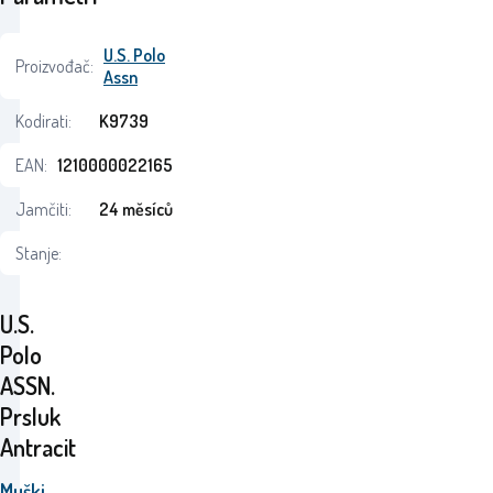
U.S. Polo
Proizvođač:
Assn
Kodirati:
K9739
EAN:
1210000022165
Jamčiti:
24 měsíců
Stanje:
U.S.
Polo
ASSN.
Prsluk
Antracit
Muški