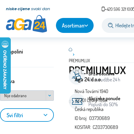
niske cijene
svaki dan
+420 596 321 100
Asortiman
Trampolini
PREMIUMLUX
PREMIUMLUX
Brza dostava
Aga 24 d.o.o.
Od narudžbe 24 h
država
Nová Tovární 1940
Akcijske ponude
73701 Český Těšín
0
stavke
Popusti do 50%
Česká republika
Svi filtri
ID broj: 03730689
KOSITAR: CZ03730689