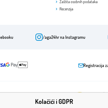
Zaštita osobnih podataka
Recenzija
cebooku
/aga24hr
na Instagramu
Registracija z
Kolačići i GDPR
ade i certifikati