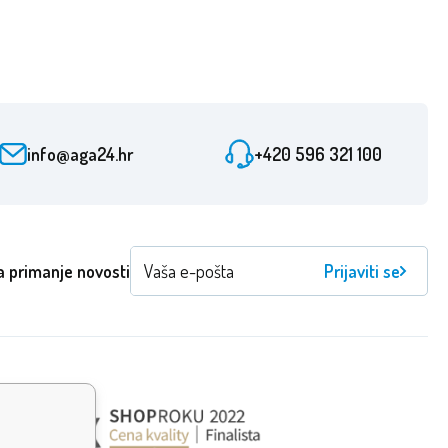
info@aga24.hr
+420 596 321 100
a primanje novosti
Prijaviti se