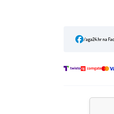
/aga24.hr
na Fa
Nagr