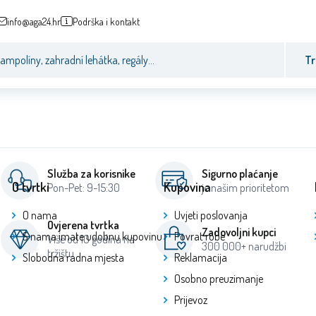
info@aga24.hr
Podrška i kontakt
Tr
Služba za korisnike
Sigurno plaćanje
O tvrtki
Kupovina
Pon-Pet: 9-15:30
je našim prioritetom
O nama
Uvjeti poslovanja
Ovjerena tvrtka
Zadovoljni kupci
S nama imate udobnu kupovinu
Povrat robe
Više od 10 godina na
300 000+ narudžbi
tržištu
Slobodna radna mjesta
Reklamacija
Osobno preuzimanje
Prijevoz