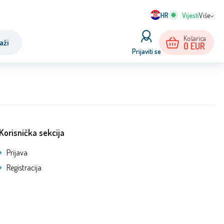
HR
Više
Košarica
aži
0
EUR
Prijaviti se
Korisnička sekcija
Prijava
Registracija