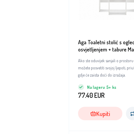
Aga Toaletni stolić s ogle
osvjetljenjem + tabure Mat
Ako ste oduvijek sanjali o prostoru
možete posvetiti svojoj ljepoti, pri
gdje će zaista doći do izražaja.
Na lageru
5+
ks
77.40
EUR
Kupiti