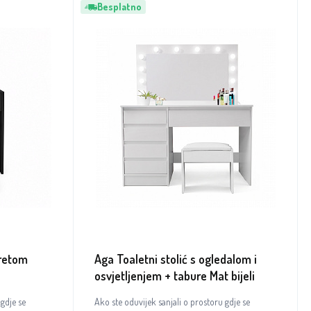
Besplatno
uretom
Aga Toaletni stolić s ogledalom i
osvjetljenjem + tabure Mat bijeli
 gdje se
Ako ste oduvijek sanjali o prostoru gdje se