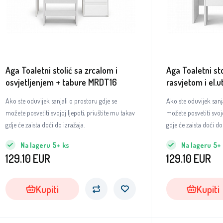
Aga Toaletni stolić sa zrcalom i
Aga Toaletni st
osvjetljenjem + tabure MRDT16
rasvjetom i el.u
bijela
Ako ste oduvijek sanjali o prostoru gdje se
Ako ste oduvijek sanj
možete posvetiti svojoj ljepoti, priuštite mu takav
možete posvetiti svojo
gdje će zaista doći do izražaja.
gdje će zaista doći do
Na lageru
5+
ks
Na lageru
5+
129.10
EUR
129.10
EUR
Kupiti
Kupiti