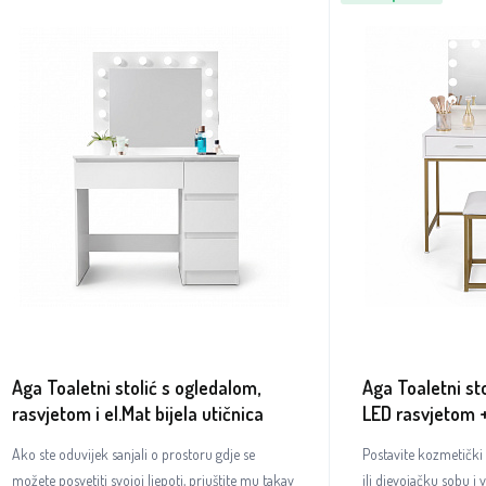
Aga Toaletni stolić s ogledalom,
Aga Toaletni sto
rasvjetom i el.Mat bijela utičnica
LED rasvjetom +
Ako ste oduvijek sanjali o prostoru gdje se
Postavite kozmetički 
možete posvetiti svojoj ljepoti, priuštite mu takav
ili djevojačku sobu i