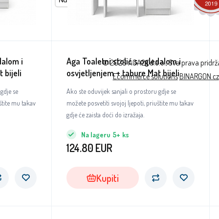
dalom i
Aga Toaletni stolić s ogledalom i
© 2026 AGA24 d.o.o., Sva prava pridr
 bijeli
osvjetljenjem + tabure Mat bijeli
Ecommerce solutions
BINARGON.cz
 gdje se
Ako ste oduvijek sanjali o prostoru gdje se
uštite mu takav
možete posvetiti svojoj ljepoti, priuštite mu takav
gdje će zaista doći do izražaja.
Na lageru
5+
ks
124.80
EUR
Kupiti