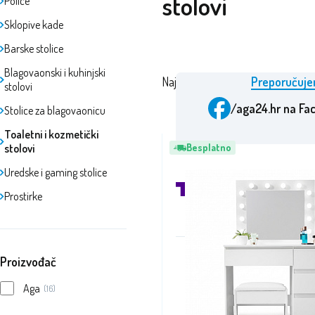
stolovi
Police
Sklopive kade
Barske stolice
Blagovaonski i kuhinjski
Najskuplji
Najjeftiniji
Preporučuj
stolovi
/aga24.hr
na Fa
Stolice za blagovaonicu
Toaletni i kozmetički
stolovi
Besplatno
Uredske i gaming stolice
Prostirke
Proizvođač
Aga
(16)
Nagr