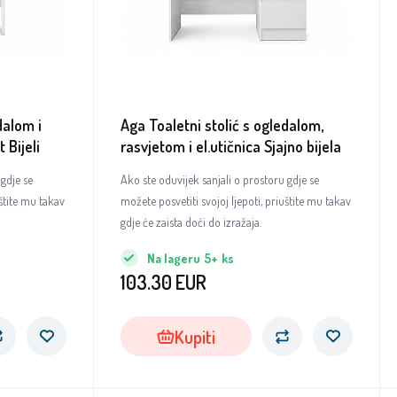
dalom i
Aga Toaletni stolić s ogledalom,
 Bijeli
rasvjetom i el.utičnica Sjajno bijela
 gdje se
Ako ste oduvijek sanjali o prostoru gdje se
uštite mu takav
možete posvetiti svojoj ljepoti, priuštite mu takav
gdje će zaista doći do izražaja.
Na lageru
5+
ks
103.30
EUR
Kupiti