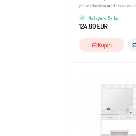
police i dovoljno prostora za svak
izgleda.
Na lageru
5+
ks
124.80
EUR
Kupiti