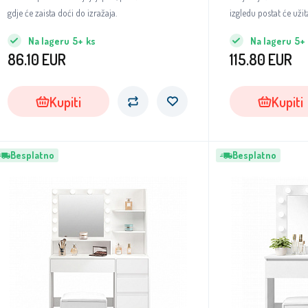
gdje će zaista doći do izražaja.
izgledu postat će užit
Na lageru
5+
ks
Na lageru
5+
86.10
EUR
115.80
EUR
Kupiti
Kupiti
Besplatno
Besplatno