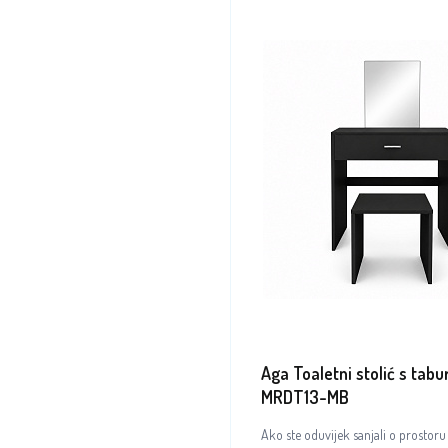
Aga Toaletni stolić s tab
MRDT13-MB
Ako ste oduvijek sanjali o prostoru