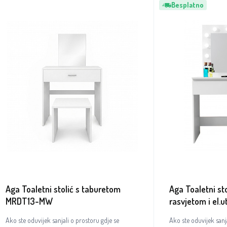
Besplatno
Aga Toaletni stolić s taburetom
Aga Toaletni st
MRDT13-MW
rasvjetom i el.u
Ako ste oduvijek sanjali o prostoru gdje se
Ako ste oduvijek sanj