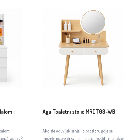
dalom i
Aga Toaletni stolić MRDT08-WB
edalom i
Ako ste oduvijek sanjali o prostoru gdje se
n, 4 ladice, 2
možete posvetiti svojoj ljepoti, priuštite mu takav