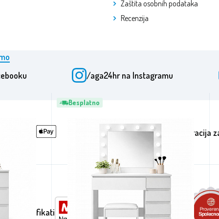
Zaštita osobnih podataka
Recenzija
emo
16
stavki
cebooku
/aga24hr
na Instagramu
Besplatno
Registracija z
ade i certifikati