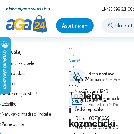
niske cijene
svaki dan
+420 596 321 100
Asortiman
Namještaj
Namještaj
Ormarići za cipele
Kućni dodaci
Toaletni i
Brza dostava
Aga 24 d.o.o.
Od narudžbe 24 h
kozmetički
Komode
stolovi
Toaletni
Nová Tovární 1940
Konferencijski stolići
Akcijske ponude
73701 Český Těšín
Ležaljke
Popusti do 50%
i
Česká republika
Nafukavci madraci i fotelje
ID broj: 03730689
kozmetički
Zidne police
KOSITAR: CZ03730689