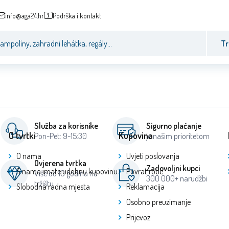
info@aga24.hr
Podrška i kontakt
Tr
Služba za korisnike
Sigurno plaćanje
O tvrtki
Kupovina
Pon-Pet: 9-15:30
je našim prioritetom
O nama
Uvjeti poslovanja
Ovjerena tvrtka
Zadovoljni kupci
S nama imate udobnu kupovinu
Povrat robe
Više od 10 godina na
300 000+ narudžbi
tržištu
Slobodna radna mjesta
Reklamacija
Osobno preuzimanje
Prijevoz