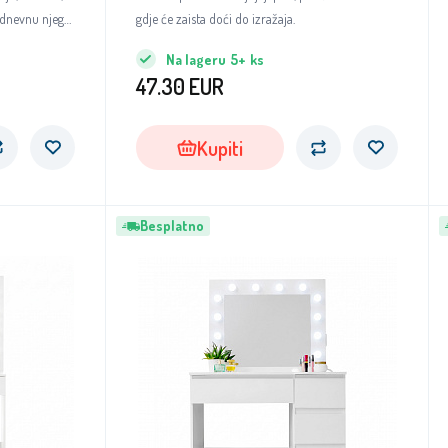
odnevnu njegu
gdje će zaista doći do izražaja.
Na lageru
5+
ks
47.30
EUR
Kupiti
Besplatno