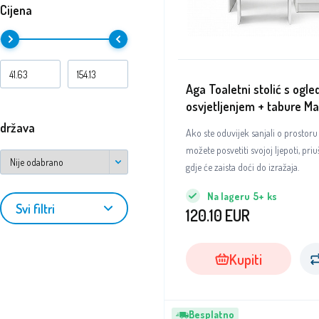
Cijena
Aga Toaletni stolić s ogle
osvjetljenjem + tabure Mat
država
Ako ste oduvijek sanjali o prostoru
možete posvetiti svojoj ljepoti, pri
gdje će zaista doći do izražaja.
Na lageru
5+
ks
Svi filtri
120.10
EUR
Kupiti
Besplatno