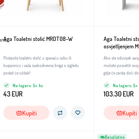
Aga Toaletni stolić MRDT08-W
Aga Toaletni sto
žana
osvjetljenjem Ma
Postavite toaletni stolić u spavaću sobu ili
Ako ste oduvijek sanj
kupaonicu i vaša svakodnevna briga o izgledu
možete posvetiti svojo
postat će užitak!
gdje će zaista doći do
Na lageru
5+
ks
Na lageru
5+
43
EUR
103.30
EUR
Kupiti
Kupiti
Besplatno