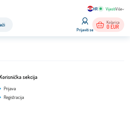
HR
Više
Košarica
aži
0
EUR
Prijaviti se
Korisnička sekcija
Prijava
Registracija