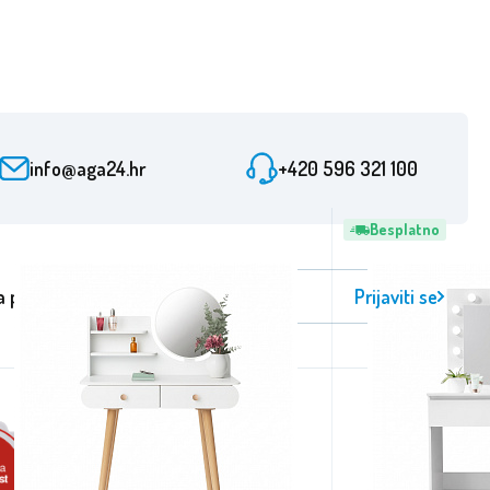
info@aga24.hr
+420 596 321 100
Besplatno
a primanje novosti
Prijaviti se