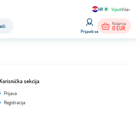
HR
Više
Košarica
aži
0
EUR
Prijaviti se
Korisnička sekcija
Prijava
Registracija