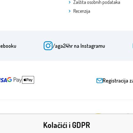
Zaštita osobnih podataka
Recenzija
cebooku
/aga24hr
na Instagramu
Registracija z
Kolačići i GDPR
ade i certifikati