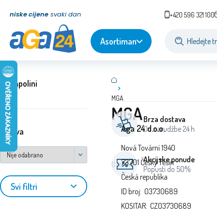
niske cijene
svaki dan
+420 596 321 100
Asortiman
Trampolini
MGA
MGA
Brza dostava
Aga 24 d.o.o.
Od narudžbe 24 h
država
Nová Tovární 1940
Akcijske ponude
73701 Český Těšín
0
stavke
Popusti do 50%
Česká republika
Svi filtri
ID broj: 03730689
KOSITAR: CZ03730689