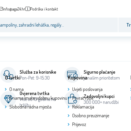
info@aga24.hr
Podrška i kontakt
Tr
Služba za korisnike
Sigurno plaćanje
O tvrtki
Kupovina
Pon-Pet: 9-15:30
je našim prioritetom
O nama
Uvjeti poslovanja
Ovjerena tvrtka
Zadovoljni kupci
S nama imate udobnu kupovinu
Povrat robe
Više od 10 godina na
300 000+ narudžbi
tržištu
Slobodna radna mjesta
Reklamacija
Osobno preuzimanje
Prijevoz