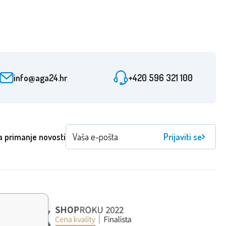
info@aga24.hr
+420 596 321 100
a primanje novosti
Prijaviti se