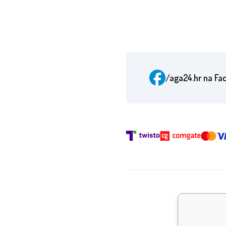
/aga24.hr
na Fa
Nagr