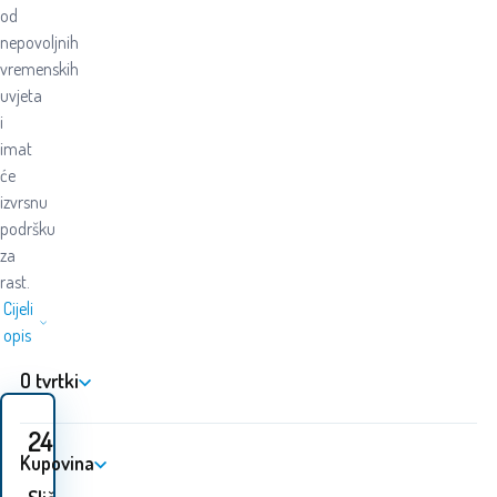
od
nepovoljnih
vremenskih
uvjeta
i
imat
će
izvrsnu
podršku
za
rast.
Cijeli
opis
O tvrtki
24.30
EUR
Kupovina