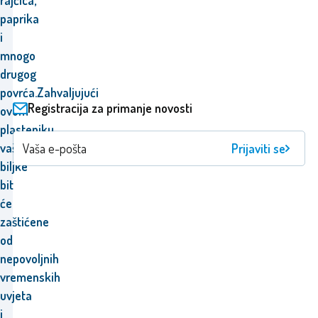
rajčica,
paprika
i
mnogo
drugog
povrća.
Zahvaljujući
Registracija za primanje novosti
ovom
plasteniku,
vaše
Prijaviti se
biljke
bit
će
zaštićene
od
nepovoljnih
vremenskih
uvjeta
i