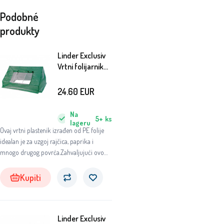
Podobné
produkty
Linder Exclusiv
Vrtni folijarnik
MC4309
180x142x30/93
24.60
EUR
cm
Na
5+
ks
lageru
Ovaj vrtni plastenik izrađen od PE folije
idealan je za uzgoj rajčica, paprika i
mnogo drugog povrća.Zahvaljujući ovom
plasteniku, vaše biljke bit će zaštićene od
nepovoljnih vremenskih uvjeta i imat će
Kupiti
izvrsnu podršku za rast.
Linder Exclusiv