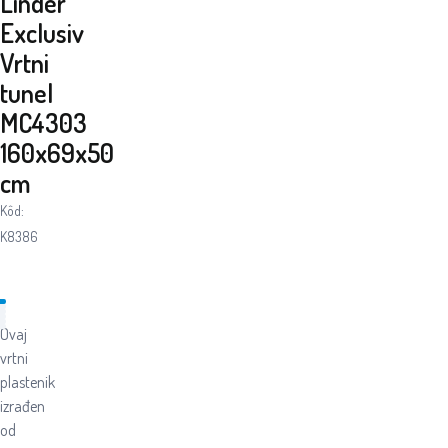
Linder
Exclusiv
Vrtni
tunel
MC4303
160x69x50
cm
Kôd:
K8386
Ovaj
vrtni
plastenik
izrađen
od