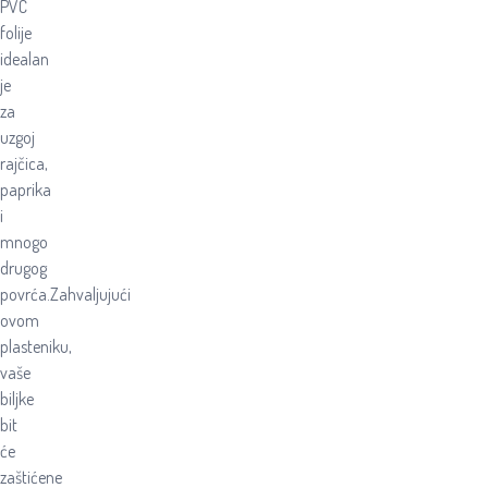
PVC
folije
idealan
je
za
uzgoj
rajčica,
paprika
i
mnogo
drugog
povrća.Zahvaljujući
ovom
plasteniku,
vaše
biljke
bit
će
zaštićene