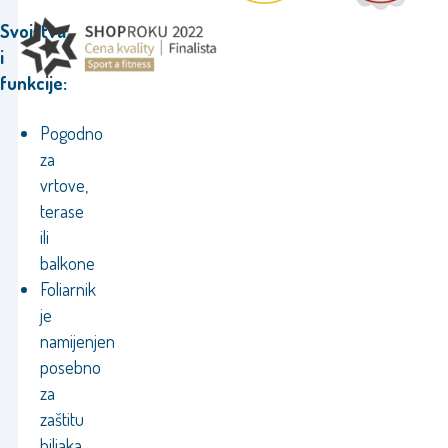
Svojstva
i
funkcije:
Pogodno
za
vrtove,
terase
ili
balkone
Foliarnik
je
namijenjen
posebno
za
zaštitu
biljaka