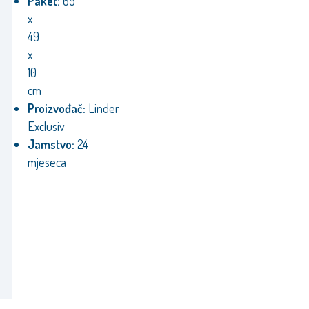
Paket:
69
x
49
x
10
cm
Proizvođač:
Linder
Exclusiv
Jamstvo:
24
mjeseca