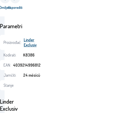
Omiljeni
Usporediti
Parametri
Linder
Proizvođač:
Exclusiv
Kodirati:
K8386
EAN:
4039214996812
Jamčiti:
24 měsíců
Stanje:
Linder
Exclusiv