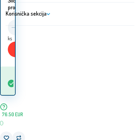
Slični
proizvodi:
Korisnička sekcija
ks
Kupiti
Kada ću dobiti
Na
5+
ks
robu? 12.08. - 13.08.
lageru
76.50
EUR