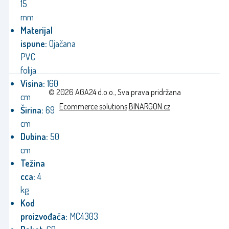
15
mm
Materijal
ispune:
Ojačana
PVC
folija
Visina:
160
© 2026 AGA24 d.o.o., Sva prava pridržana
cm
Ecommerce solutions
BINARGON.cz
Širina:
69
cm
Dubina:
50
cm
Težina
cca:
4
kg
Kod
proizvođača:
MC4303