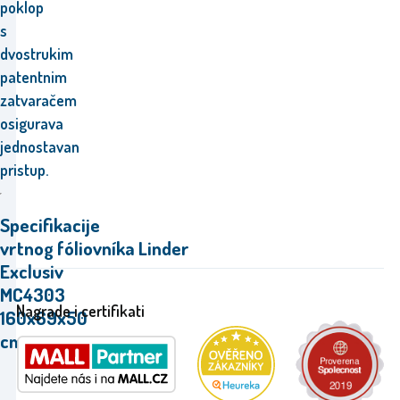
poklop
s
dvostrukim
patentnim
zatvaračem
osigurava
jednostavan
pristup.
Specifikacije
vrtnog fóliovníka Linder
Exclusiv
MC4303
Nagrade i certifikati
160x69x50
cm.