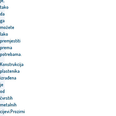
je,
tako
da
ga
možete
lako
premjestiti
prema
potrebama.
Konstrukcija
plastenika
izrađena
je
od
čvrstih
metalnih
cijevi.Prozirni