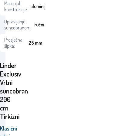
Materijal
aluminij
konstrukcije:
Upravljanje
ručni
suncobranom:
Prosječna
25 mm
šipka:
Linder
Exclusiv
Vrtni
suncobran
200
cm
Tirkizni
Klasični