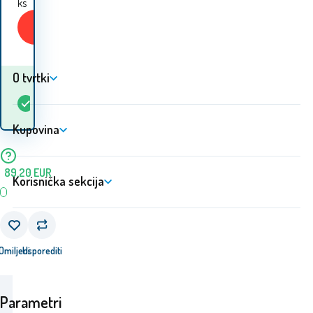
ks
Kupiti
O tvrtki
Kada ću dobiti
Na
5+
ks
robu? 10.08. - 11.08.
lageru
Kupovina
89.20
EUR
Korisnička sekcija
Omiljeni
Usporediti
Parametri