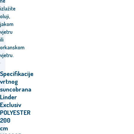
ne
izlažite
oluji,
jakom
vjetru
ili
orkanskom
vjetru.
Specifikacije
vrtnog
suncobrana
Linder
Exclusiv
POLYESTER
200
cm