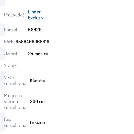
Linder
Proizvođač:
Exclusiv
Kodirati:
K8620
EAN:
8596406065818
Jamčiti:
24 měsíců
Stanje:
Vrsta
Klasični
suncobrana:
Prosječna
veličina
200 cm
suncobrana:
Boja
tirkizna
suncobrana: