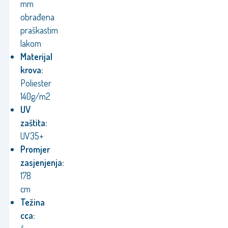
mm
obrađena
praškastim
lakom
Materijal
krova:
Poliester
140g/m2
UV
zaštita:
UV35+
Promjer
zasjenjenja:
178
cm
Težina
cca: