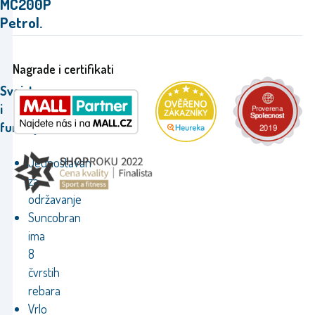
MC200P
Petrol.
Nagrade i certifikati
Svojstva
i
funkcije:
Jednostavan
za
održavanje
Suncobran
ima
8
čvrstih
rebara
Vrlo