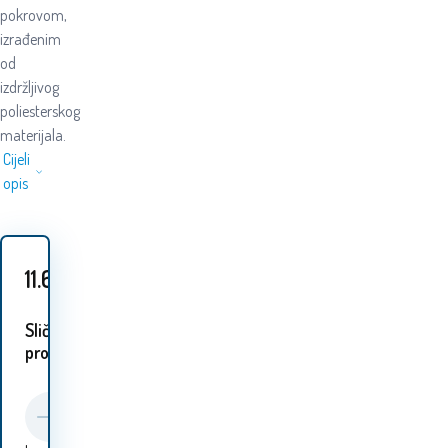
pokrovom,
izrađenim
od
izdržljivog
poliesterskog
materijala.
Cijeli
opis
11.60
EUR
Slični
proizvodi: