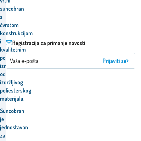
vrtni
suncobran
s
čvrstom
konstrukcijom
i
Registracija za primanje novosti
kvalitetnim
pokrovom,
Prijaviti se
izrađenim
od
izdržljivog
poliesterskog
materijala.
Suncobran
je
jednostavan
za