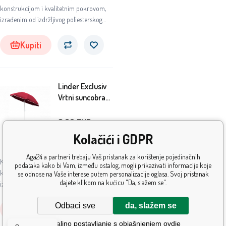
konstrukcijom i kvalitetnim pokrovom,
izrađenim od izdržljivog poliesterskog
materijala.
Kupiti
Linder Exclusiv
Vrtni suncobran
200 cm Tamno
crveni
8.60
EUR
Kolačići i GDPR
Na
5+
ks
lageru
Aga24 a partneri trebaju Vaš pristanak za korištenje pojedinačnih
Klasični vrtni suncobran s čvrstom
podataka kako bi Vam, između ostalog, mogli prikazivati informacije koje
konstrukcijom i kvalitetnim pokrovom,
se odnose na Vaše interese putem personalizacije oglasa. Svoj pristanak
dajete klikom na kućicu "Da, slažem se".
izrađenim od izdržljivog poliesterskog
materijala.
Odbaci sve
da, slažem se
Kupiti
Detaljno postavljanje s objašnjenjem ovdje