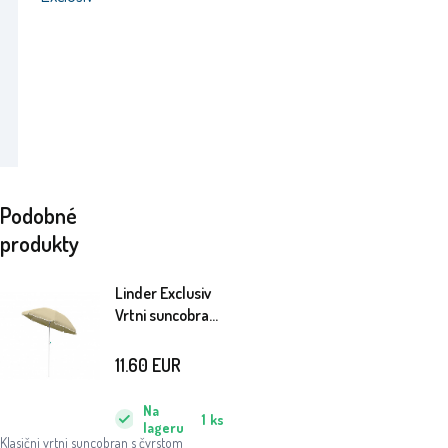
Podobné
produkty
Linder Exclusiv
Vrtni suncobran
200 cm Bež
11.60
EUR
Na
1
ks
lageru
Klasični vrtni suncobran s čvrstom