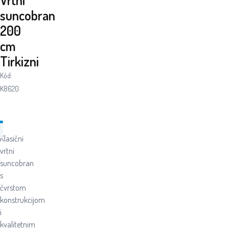
suncobran
200
cm
Tirkizni
Kôd:
K8620
Klasični
vrtni
suncobran
s
čvrstom
konstrukcijom
i
kvalitetnim