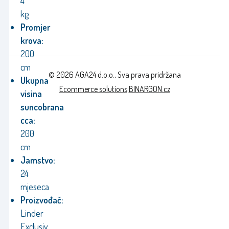
4
kg
Promjer
krova:
200
cm
© 2026 AGA24 d.o.o., Sva prava pridržana
Ukupna
Ecommerce solutions
BINARGON.cz
visina
suncobrana
cca:
200
cm
Jamstvo:
24
mjeseca
Proizvođač:
Linder
Exclusiv