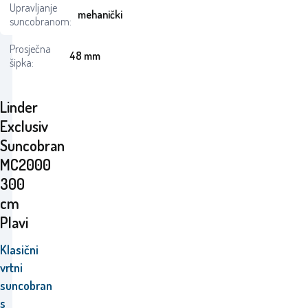
Upravljanje
mehanički
suncobranom:
Prosječna
48 mm
šipka:
Linder
Exclusiv
Suncobran
MC2000
300
cm
Plavi
Klasični
vrtni
suncobran
s