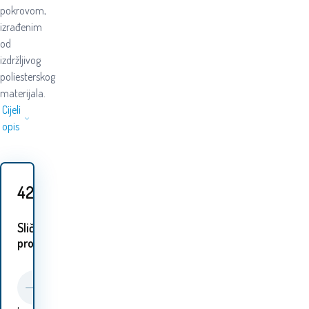
pokrovom,
izrađenim
od
izdržljivog
poliesterskog
materijala.
Cijeli
opis
42.10
EUR
Slični
proizvodi: