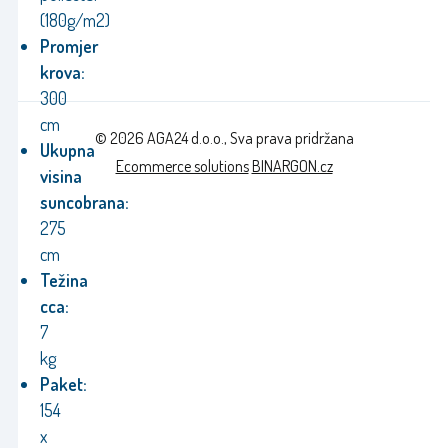
(180g/m2)
Promjer
krova:
300
cm
© 2026 AGA24 d.o.o., Sva prava pridržana
Ukupna
Ecommerce solutions
BINARGON.cz
visina
suncobrana:
275
cm
Težina
cca:
7
kg
Paket:
154
x