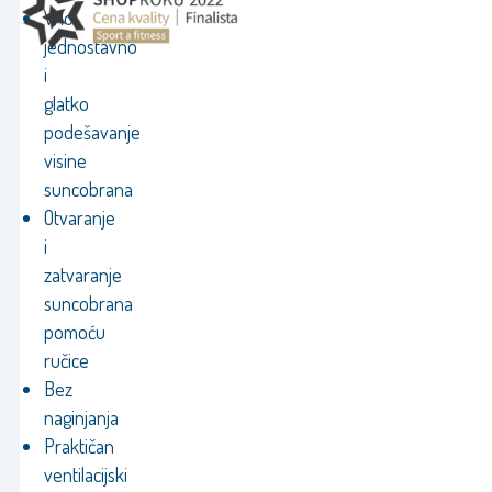
Vrlo
jednostavno
i
glatko
podešavanje
visine
suncobrana
Otvaranje
i
zatvaranje
suncobrana
pomoću
ručice
Bez
naginjanja
Praktičan
ventilacijski