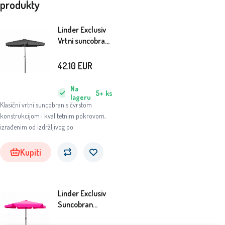
produkty
Linder Exclusiv
Vrtni suncobran
300 cm Tamno
sivi
42.10
EUR
Na
5+
ks
lageru
Klasični vrtni suncobran s čvrstom
konstrukcijom i kvalitetnim pokrovom,
izrađenim od izdržljivog po
Kupiti
Linder Exclusiv
Suncobran
MC2002BB 300