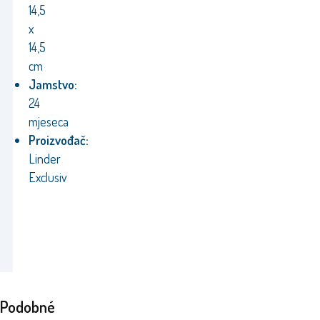
14,5
x
14,5
cm
Jamstvo:
24
mjeseca
Proizvođač:
Linder
Exclusiv
Podobné