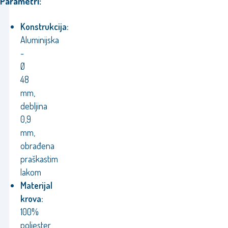
Parametri:
Konstrukcija:
Aluminijska
-
Ø
48
mm,
debljina
0,9
mm,
obrađena
praškastim
lakom
Materijal
krova:
100%
poliester