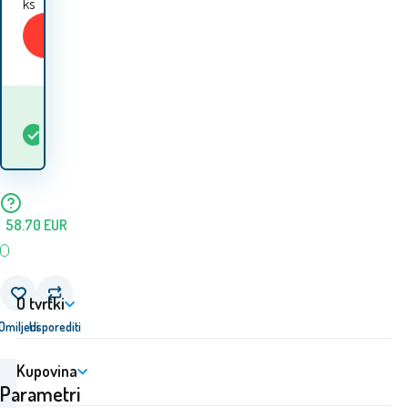
ks
Kupiti
Kada ću dobiti
Na
5+
ks
robu? 10.08. - 11.08.
lageru
58.70
EUR
O tvrtki
Omiljeni
Usporediti
Kupovina
Parametri