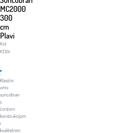
MC2000
300
cm
Plavi
Kôd:
K3324
Klasični
vrtni
suncobran
s
čvrstom
konstrukcijom
i
kvalitetnim