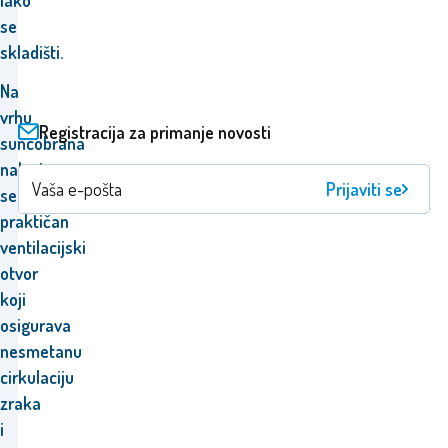
lako
se
skladišti.
Na
vrhu
Registracija za primanje novosti
suncobrana
nalazi
Prijaviti se
se
praktičan
ventilacijski
otvor
koji
osigurava
nesmetanu
cirkulaciju
zraka
i