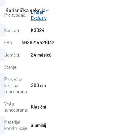
Korisnička sekcija
Linder
Proizvođač:
Exclusiv
Kodirati:
K3324
EAN:
4039214520147
Jamčiti:
24 měsíců
Stanje:
Prosječna
veličina
300 cm
suncobrana:
Vrsta
Klasični
suncobrana:
Materijal
aluminij
konstrukcije: