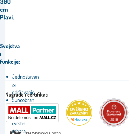
300
cm
Plavi.
Svojstva
i
funkcije:
Jednostavan
za
održavanje
Nagrade i certifikati
Suncobran
ima
6
čvrstih
rebara