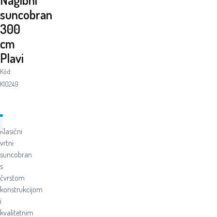
suncobran
300
cm
Plavi
Kôd:
K10249
Klasični
vrtni
suncobran
s
čvrstom
konstrukcijom
i
kvalitetnim