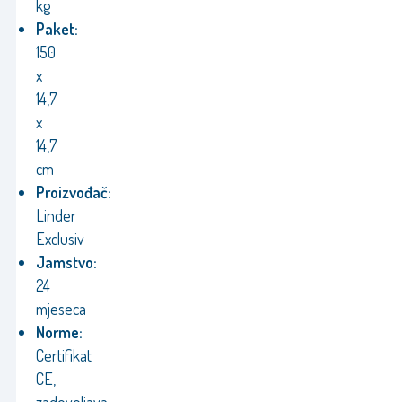
kg
Paket:
150
x
14,7
x
14,7
cm
Proizvođač:
Linder
Exclusiv
Jamstvo:
24
mjeseca
Norme:
Certifikat
CE,