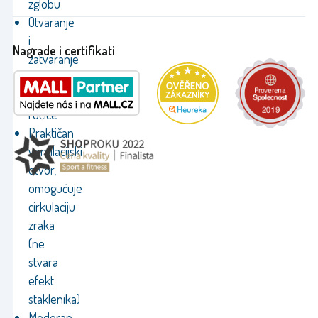
zglobu
Otvaranje
i
Nagrade i certifikati
zatvaranje
suncobrana
pomoću
ručice
Praktičan
ventilacijski
otvor,
omogućuje
cirkulaciju
zraka
(ne
stvara
efekt
staklenika)
Moderan