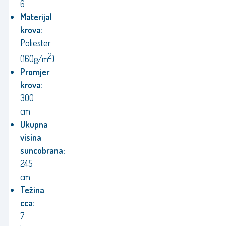
6
Materijal
krova:
Poliester
2
(160g/m
)
Promjer
krova:
300
cm
Ukupna
visina
suncobrana:
245
cm
Težina
cca:
7