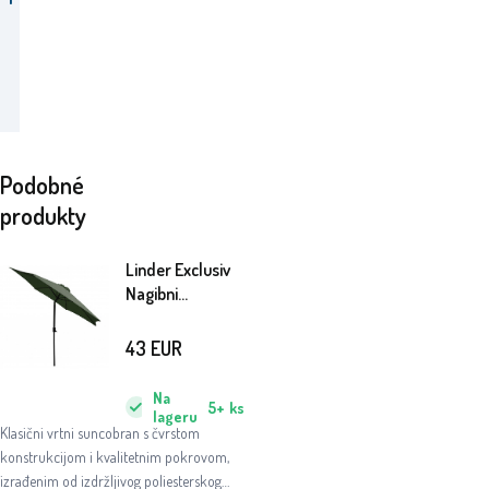
Podobné
produkty
Linder Exclusiv
Nagibni
suncobran 300
cm Zeleni
43
EUR
Na
5+
ks
lageru
Klasični vrtni suncobran s čvrstom
konstrukcijom i kvalitetnim pokrovom,
izrađenim od izdržljivog poliesterskog