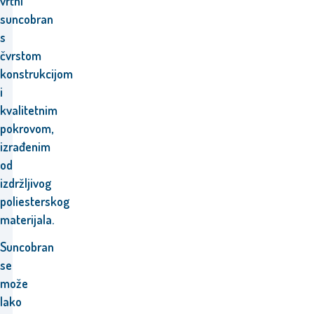
vrtni
suncobran
s
čvrstom
konstrukcijom
i
kvalitetnim
pokrovom,
izrađenim
od
izdržljivog
poliesterskog
materijala.
Suncobran
se
može
lako