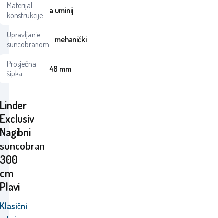
Materijal
aluminij
konstrukcije:
Upravljanje
mehanički
suncobranom:
Prosječna
48 mm
šipka:
Linder
Exclusiv
Nagibni
suncobran
300
cm
Plavi
Klasični