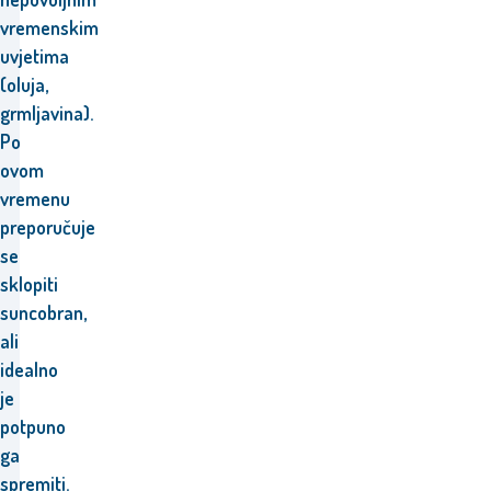
vremenskim
uvjetima
(oluja,
grmljavina).
Po
ovom
vremenu
preporučuje
se
sklopiti
suncobran,
ali
idealno
je
potpuno
ga
spremiti.