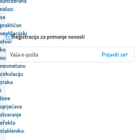
suncobrana
nalazi
se
praktičan
ventilacijski
Registracija za primanje novosti
otvor
koji
Prijaviti se
osigurava
nesmetanu
cirkulaciju
zraka
i
time
sprječava
stvaranje
efekta
staklenika.