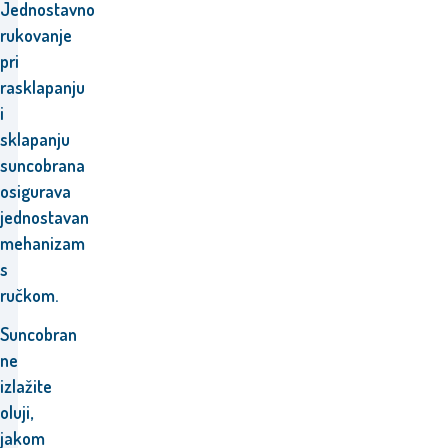
Jednostavno
rukovanje
pri
rasklapanju
i
sklapanju
suncobrana
osigurava
jednostavan
mehanizam
s
ručkom.
Suncobran
ne
izlažite
oluji,
jakom