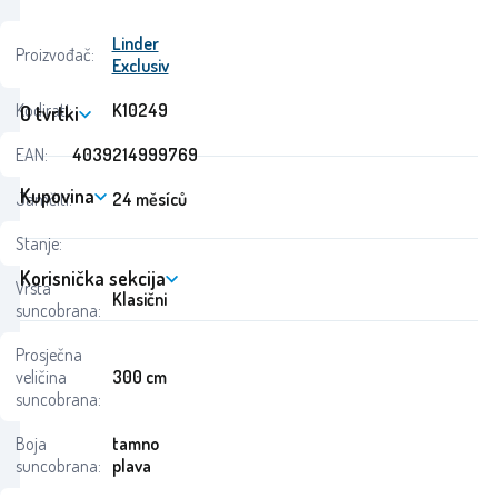
Linder
Proizvođač:
Exclusiv
Kodirati:
K10249
O tvrtki
EAN:
4039214999769
Kupovina
Jamčiti:
24 měsíců
Stanje:
Korisnička sekcija
Vrsta
Klasični
suncobrana:
Prosječna
veličina
300 cm
suncobrana:
Boja
tamno
suncobrana:
plava