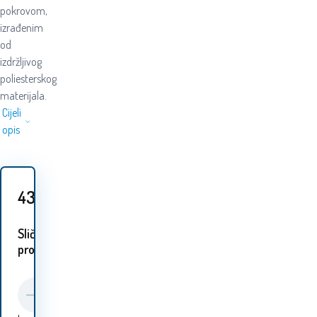
pokrovom,
izrađenim
od
izdržljivog
poliesterskog
materijala.
Cijeli
opis
43
EUR
Slični
proizvodi: