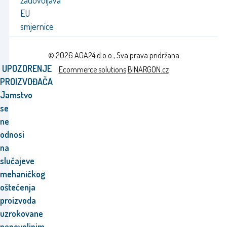
zadovoljava
EU
smjernice
© 2026 AGA24 d.o.o., Sva prava pridržana
UPOZORENJE
Ecommerce solutions
BINARGON.cz
PROIZVOĐAČA
Jamstvo
se
ne
odnosi
na
slučajeve
mehaničkog
oštećenja
proizvoda
uzrokovane
nepovoljnim