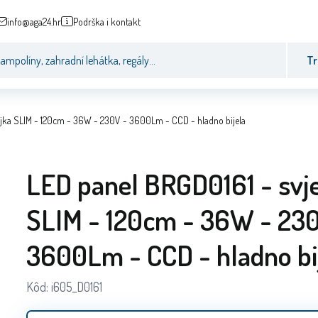
info@aga24.hr
Podrška i kontakt
Tr
iljka SLIM - 120cm - 36W - 230V - 3600Lm - CCD - hladno bijela
LED panel BRGD0161 - svje
SLIM - 120cm - 36W - 230
3600Lm - CCD - hladno bi
Kôd:
i605_D0161