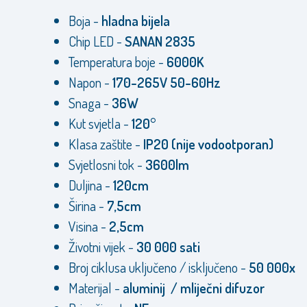
Boja -
hladna bijela
Chip LED -
SANAN 2835
Temperatura boje -
6000K
Napon -
170-265V 50-60Hz
Snaga -
36W
Kut svjetla -
120°
Klasa zaštite -
IP20 (nije vodootporan)
Svjetlosni tok -
3600lm
Duljina -
120cm
Širina -
7,5cm
Visina -
2,5cm
Životni vijek -
30 000 sati
Broj ciklusa uključeno / isključeno -
50 000x
Materijal -
aluminij / mliječni difuzor