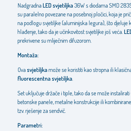
Nadgradna
LED svjetiljka
36W s diodama SMD 2835,
su paralelno povezane na posebnoj pločici, koja je pri
na podlogu svjetiljke (aluminijska legura), što djeluje 
hlađenje, tako da je učinkovitost svjetiljke još veća.
LE
prekrivene su mliječnim difuzorom.
Montaža:
Ova
svjetiljka
može se koristiti kao stropna ili klasičn
fluorescentna svjetiljka
.
Set uključuje držače i tiple, tako da se može instalirati
betonske panele, metalne konstrukcije ili kombinirane
tzv. rješenje za sendvič.
Parametri: