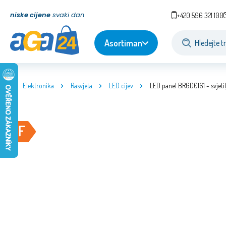
niske cijene
svaki dan
+420 596 321 100
Asortiman
Elektronika
Rasvjeta
LED cijev
LED panel BRGD0161 - svjet