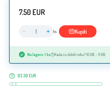
7.50
EUR
Kupiti
ks
Na lageru
1
ks
Kada ću dobiti robu? 10.08. - 11.08.
93.30
EUR