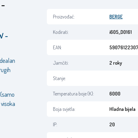
 -
Proizvođač:
BERGE
Kodirati:
i605_D0161
W -
EAN:
59076122307
Idealan
Jamčiti:
2 roky
rugih
Stanje:
 (samo
Temperatura boje (K):
6000
i visoka
Boja svjetla:
Hladna bijela
IP:
20