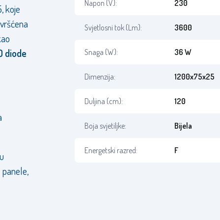
Napon (V):
230
 koje
čvršćena
Svjetlosni tok (Lm):
3600
kao
D diode
Snaga (W):
36 W
Dimenzija:
1200x75x25
Duljina (cm):
120
a
Boja svjetiljke:
Bijela
Energetski razred:
F
 u
 panele,