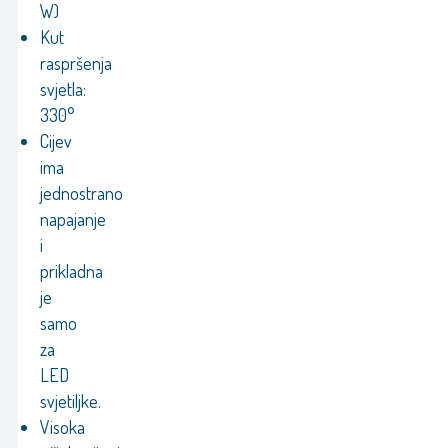
W)
Kut
raspršenja
svjetla:
330°
Cijev
ima
jednostrano
napajanje
i
prikladna
je
samo
za
LED
svjetiljke.
Visoka