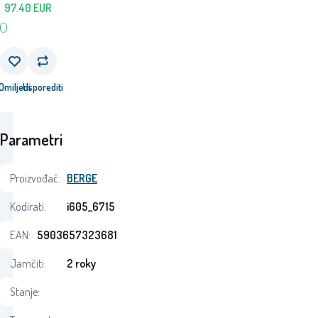
97.40
EUR
Omiljeni
Usporediti
Parametri
Proizvođač:
BERGE
Kodirati:
i605_6715
EAN:
5903657323681
Jamčiti:
2 roky
Stanje: