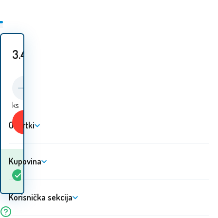
3.40
EUR
ks
Kupiti
O tvrtki
Kupovina
Kada ću dobiti
Na
1
ks
robu? 10.08. - 11.08.
lageru
Korisnička sekcija