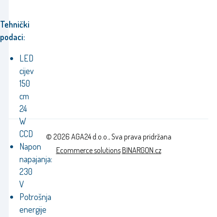
Tehnički
podaci:
LED
cijev
150
cm
24
W
CCD
© 2026 AGA24 d.o.o., Sva prava pridržana
Napon
Ecommerce solutions
BINARGON.cz
napajanja:
230
V
Potrošnja
energije