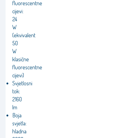
fluorescentne
cijevi:
24
W
(ekvivalent
50
W
klasične
fluorescentne
cijevi)
Svjetlosni
tok:
2160
lm
Boja
svjetla:
hladna