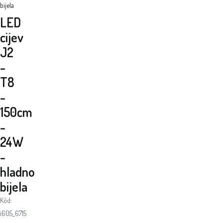
bijela
LED
cijev
J2
-
T8
-
150cm
-
24W
-
hladno
bijela
Kôd:
i605_6715