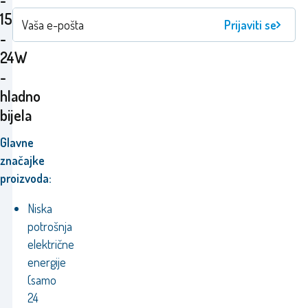
150cm
Prijaviti se
-
24W
-
hladno
bijela
Glavne
značajke
proizvoda:
Niska
potrošnja
električne
energije
(samo
24