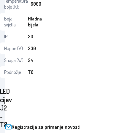
Temperatura
6000
boje (K):
Boja
Hladna
svjetla:
bijela
IP:
20
Napon (V):
230
Snaga (W):
24
Podnožje:
T8
LED
cijev
J2
-
T8
Registracija za primanje novosti
-