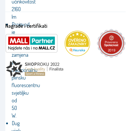
učinkovitost
2160
lm
Proizvod
Nagrade i certifikati
je
idealan
kao
zamjena
za
tradicionalnu
plinsku
fluorescentnu
svjetiljku
od
50
W.
Dug
vijek