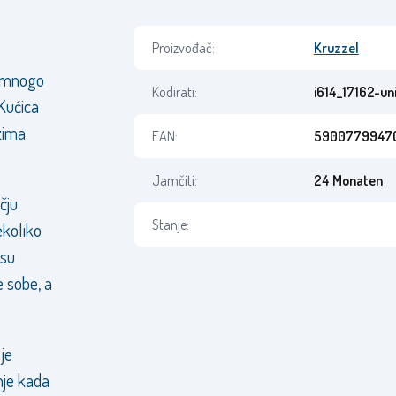
Proizvođač:
Kruzzel
s mnogo
Kodirati:
i614_17162-un
 Kućica
zima
EAN:
5900779947
Jamčiti:
24 Monaten
ečju
Stanje:
ekoliko
 su
 sobe, a
 je
nje kada