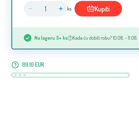
Kupiti
ks
Na lageru
5+
ks
Kada ću dobiti robu? 10.08. - 11.08.
89.10
EUR