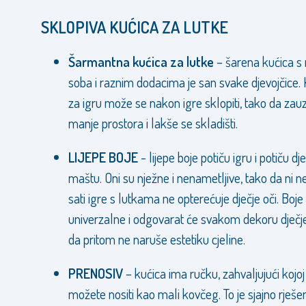
SKLOPIVA KUĆICA ZA LUTKE
Šarmantna kućica za lutke
– šarena kućica 
soba i raznim dodacima je san svake djevojčice.
za igru može se nakon igre sklopiti, tako da zau
manje prostora i lakše se skladišti.
LIJEPE BOJE
- lijepe boje potiču igru i potiču dj
maštu. Oni su nježne i nenametljive, tako da ni n
sati igre s lutkama ne opterećuje dječje oči. Boje
univerzalne i odgovarat će svakom dekoru dječje
da pritom ne naruše estetiku cjeline.
PRENOSIV
– kućica ima ručku, zahvaljujući kojoj
možete nositi kao mali kovčeg. To je sjajno rješe