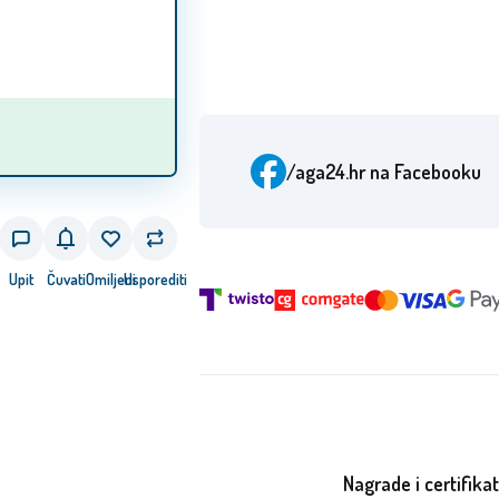
/aga24.hr
na Facebooku
Upit
Čuvati
Omiljeni
Usporediti
Nagrade i certifikat