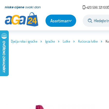
niske cijene
svaki dan
+420 596 321 100
Asortiman
Dječja roba i igračke
Igračke
Lutke
Kućice za lutke
Ku