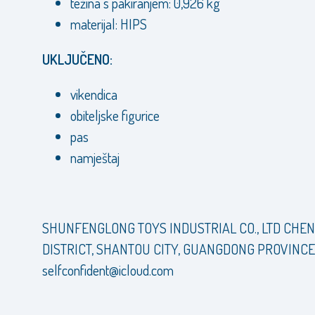
težina s pakiranjem: 0,926 kg
materijal: HIPS
UKLJUČENO:
vikendica
obiteljske figurice
pas
namještaj
SHUNFENGLONG TOYS INDUSTRIAL CO., LTD CHE
DISTRICT, SHANTOU CITY, GUANGDONG PROVINCE
selfconfident@icloud.com