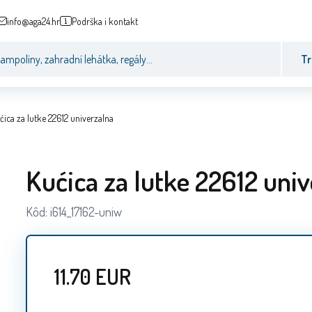
info@aga24.hr
Podrška i kontakt
Tr
ćica za lutke 22612 univerzalna
Kućica za lutke 22612 uni
Kôd:
i614_17162-uniw
11.70
EUR