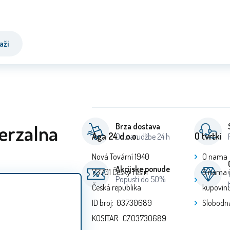
aži
verzalna
Brza dostava
Aga 24 d.o.o.
O tvrtki
Od narudžbe 24 h
Nová Tovární 1940
O nama
Akcijske ponude
73701 Český Těšín
S nama 
Popusti do 50%
Česká republika
kupovin
ID broj: 03730689
Slobodn
KOSITAR: CZ03730689