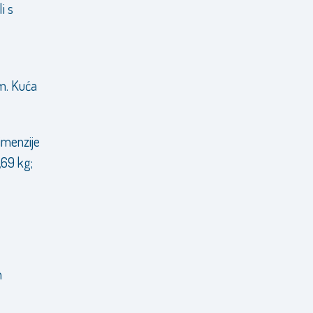
i s
em. Kuća
dimenzije
,69 kg;
m