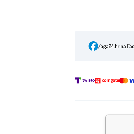
/aga24.hr
na Fa
Nagr