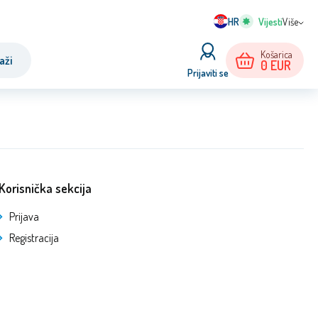
HR
Više
Košarica
aži
0
EUR
Prijaviti se
Korisnička sekcija
Prijava
Registracija