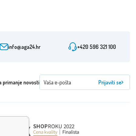
info@aga24.hr
+420 596 321 100
a primanje novosti
Prijaviti se