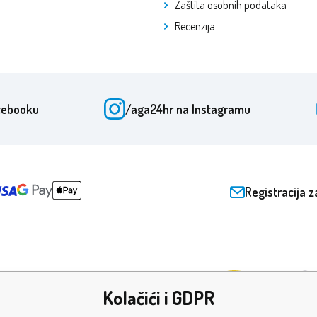
Zaštita osobnih podataka
Recenzija
cebooku
/aga24hr
na Instagramu
Registracija z
Kolačići i GDPR
ade i certifikati