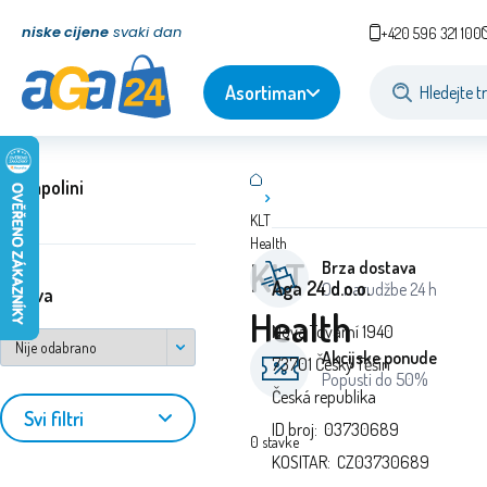
niske cijene
svaki dan
+420 596 321 100
Asortiman
Trampolini
KLT
Health
KLT
Brza dostava
Aga 24 d.o.o.
Od narudžbe 24 h
država
Health
Nová Tovární 1940
Akcijske ponude
73701 Český Těšín
Popusti do 50%
Česká republika
Svi filtri
ID broj: 03730689
0
stavke
KOSITAR: CZ03730689