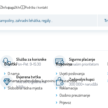
info@aga24.hr
Podrška i kontakt
Tr
Služba za korisnike
Sigurno plaćanje
O tvrtki
Kupovina
Pon-Pet: 9-15:30
je našim prioritetom
O nama
Uvjeti poslovanja
Ovjerena tvrtka
Zadovoljni kupci
S nama imate udobnu kupovinu
Povrat robe
Više od 10 godina na
300 000+ narudžbi
tržištu
Slobodna radna mjesta
Reklamacija
Osobno preuzimanje
Prijevoz