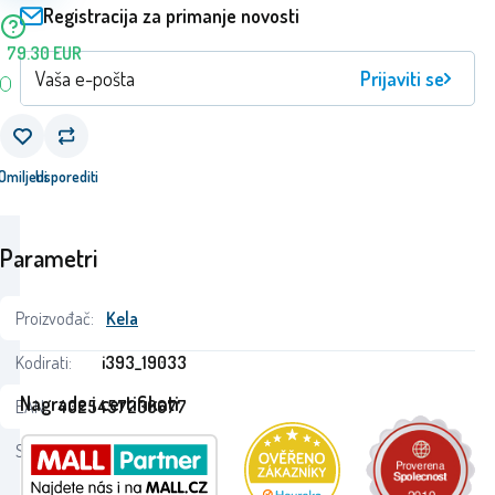
Registracija za primanje novosti
79.30
EUR
Prijaviti se
Omiljeni
Usporediti
Parametri
Proizvođač:
Kela
Kodirati:
i393_19033
Nagrade i certifikati
EAN:
4025457230677
Stanje: