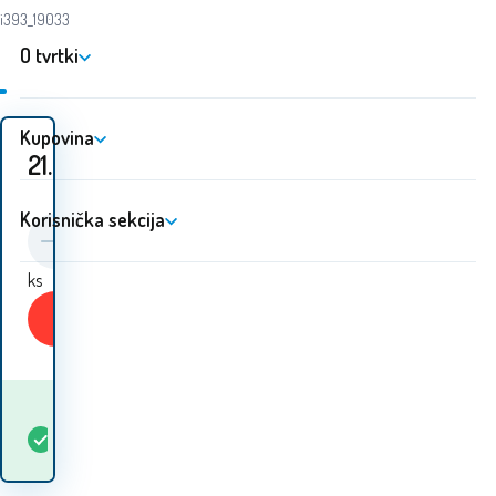
i393_19033
O tvrtki
Kupovina
21.50
EUR
Korisnička sekcija
ks
Kupiti
Kada ću dobiti
Na
1
ks
robu? 12.08. - 13.08.
lageru