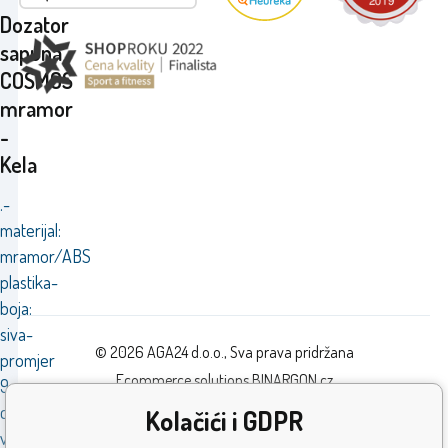
Dozator
sapuna
COSMOS
mramor
-
Kela
.-
materijal:
mramor/ABS
plastika-
boja:
siva-
© 2026 AGA24 d.o.o., Sva prava pridržana
promjer
Ecommerce solutions
BINARGON.cz
9
cm-
Kolačići i GDPR
visina: