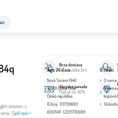
aži
p84q
Brza dostava
Aga 24 d.o.o.
O tvrtki
Od narudžbe 24 h
Nová Tovární 1940
O nama
Akcijske ponude
73701 Český Těšín
S nama 
Popusti do 50%
Česká republika
kupovin
ID broj: 03730689
Slobodn
glim izrezom, u
KOSITAR: CZ03730689
rcima.
Cijeli opis