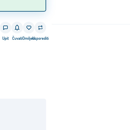
Upit
Čuvati
Omiljeni
Usporediti