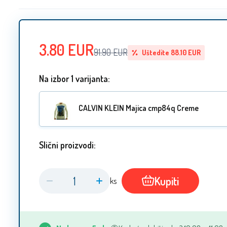
3.80
EUR
91.90
EUR
Uštedite
88.10
EUR
Na izbor 1 varijanta:
CALVIN KLEIN Majica cmp84q Creme
Slični proizvodi:
Kupiti
ks