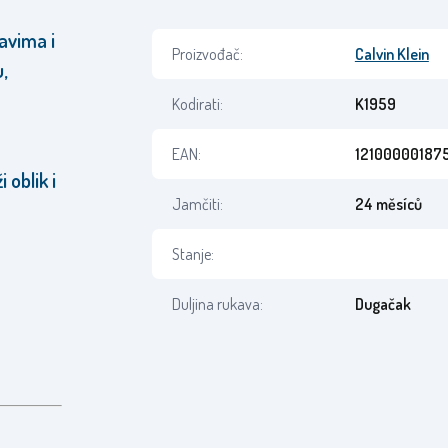
avima i
Proizvođač:
Calvin Klein
,
Kodirati:
K1959
EAN:
12100000187
 oblik i
Jamčiti:
24 měsíců
Stanje:
Duljina rukava:
Dugačak