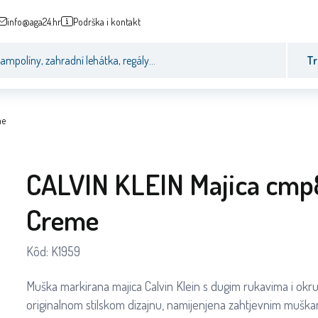
info@aga24.hr
Podrška i kontakt
Tr
me
CALVIN KLEIN Majica cm
Creme
Kôd:
K1959
Muška markirana majica Calvin Klein s dugim rukavima i okru
originalnom stilskom dizajnu, namijenjena zahtjevnim muška