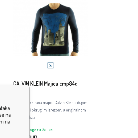
S
CALVIN KLEIN Majica cmp84q
Navy
Muška markirana majica Calvin Klein s dugim
ataka
rukavima i okruglim izrezom, u originalnom
ose na
stilskom diza
om na
Na lageru
5+
ks
3.80
EUR