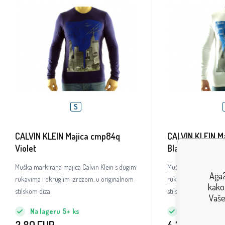
S
CALVIN KLEIN Majica cmp84q
CALVIN KLEIN M
Violet
Blanc
Muška markirana majica Calvin Klein s dugim
Muška markirana maji
Aga2
rukavima i okruglim izrezom, u originalnom
rukavima i okruglim 
kako 
stilskom diza
stilskom diza
Vaše
Na lageru
5+
ks
Na lageru
5+
3.80
EUR
4.30
EUR