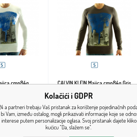
S
S
ajica cmp84q
CALVIN KLEIN Majica cmp84q Gris
Kolačići i GDPR
ca Calvin Klein s dugim
Muška markirana majica Calvin Klein s dugim
4 a partneri trebaju Vaš pristanak za korištenje pojedinačnih pod
izrezom, u originalnom
rukavima i okruglim izrezom, u originalnom
bi Vam, između ostalog, mogli prikazivati informacije koje se odn
stilskom diza
 interese putem personalizacije oglasa. Svoj pristanak dajete klik
kućicu "Da, slažem se".
ks
Na lageru
5+
ks
3.80
EUR