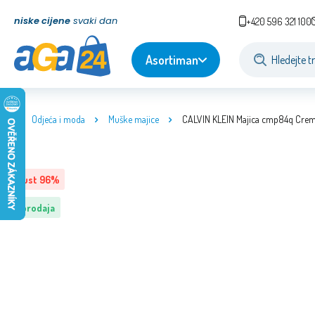
niske cijene
svaki dan
+420 596 321 100
Asortiman
Odjeća i moda
Muške majice
CALVIN KLEIN Majica cmp84q Cre
Popust
96
%
Rasprodaja