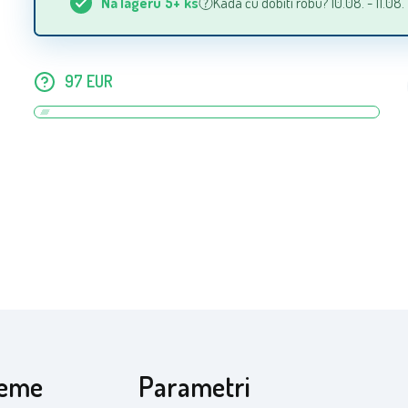
Na lageru
5+
ks
Kada ću dobiti robu? 10.08. - 11.08.
97
EUR
reme
Parametri