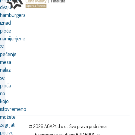
dvaju
hamburgera:
iznad
ploče
namijenjene
za
pečenje
mesa
nalazi
se
ploča
na
kojoj
istovremeno
možete
zagrijati
© 2026 AGA24 d.o.o., Sva prava pridržana
pecivo
Ecommerce solutions
BINARGON.cz