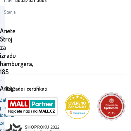
EAN:
8003705113602
Stanje:
Ariete
Stroj
za
izradu
hamburgera,
185
-
Ariete
Nagrade i certifikati
Zatvorena
ploča
idealna
za
pripremu