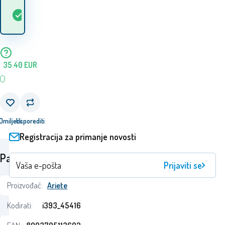
Kada ću dobiti
Na
2
ks
robu? 12.08. - 13.08.
lageru
35.40
EUR
Omiljeni
Usporediti
Registracija za primanje novosti
Parametri
Prijaviti se
Proizvođač:
Ariete
Kodirati:
i393_45416