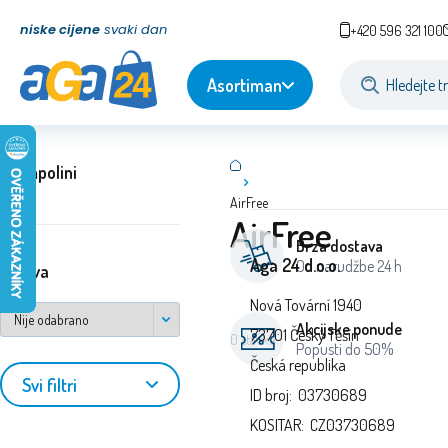
niske cijene
svaki dan
+420 596 321 100
Asortiman
Trampolini
AirFree
AirFree
Brza dostava
Aga 24 d.o.o.
Od narudžbe 24 h
država
Nová Tovární 1940
Akcijske ponude
73701 Český Těšín
0
stavke
Popusti do 50%
Česká republika
Svi filtri
ID broj: 03730689
KOSITAR: CZ03730689