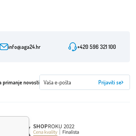
info@aga24.hr
+420 596 321 100
a primanje novosti
Prijaviti se