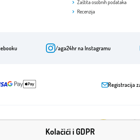
Zaštita osobnih podataka
Recenzija
cebooku
/aga24hr
na Instagramu
Registracija z
Kolačići i GDPR
ade i certifikati