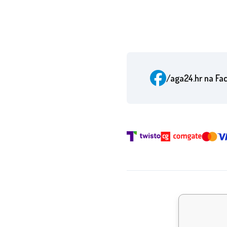
/aga24.hr
na Fa
Nagr