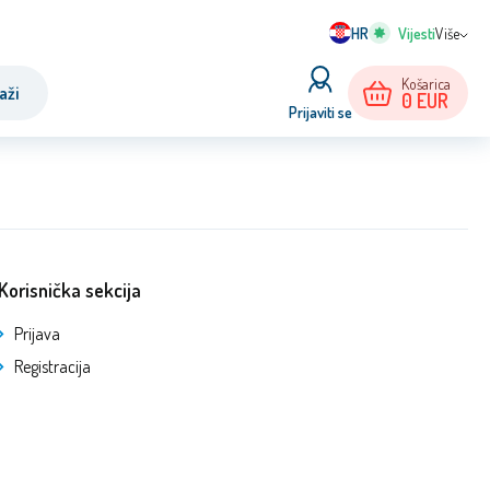
HR
Više
Košarica
aži
0
EUR
Prijaviti se
Korisnička sekcija
Prijava
Registracija