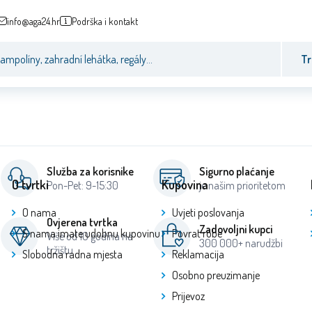
info@aga24.hr
Podrška i kontakt
Tr
Služba za korisnike
Sigurno plaćanje
O tvrtki
Kupovina
Pon-Pet: 9-15:30
je našim prioritetom
O nama
Uvjeti poslovanja
Ovjerena tvrtka
Zadovoljni kupci
S nama imate udobnu kupovinu
Povrat robe
Više od 10 godina na
300 000+ narudžbi
tržištu
Slobodna radna mjesta
Reklamacija
Osobno preuzimanje
Prijevoz