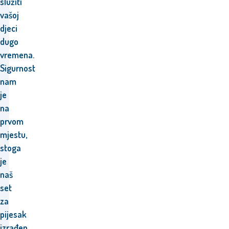
služiti
vašoj
djeci
dugo
vremena.
Sigurnost
nam
je
na
prvom
mjestu,
stoga
je
naš
set
za
pijesak
izrađen