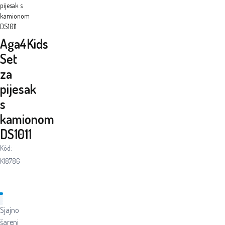
pijesak s
kamionom
DS1011
Aga4Kids
Set
za
pijesak
s
kamionom
DS1011
Kôd:
K18786
Sjajno
šareni