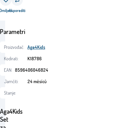
Omiljeni
Usporediti
Parametri
Proizvođač:
Aga4Kids
Kodirati:
K18786
EAN:
8596406046824
Jamčiti:
24 měsíců
Stanje:
Aga4Kids
Set
za