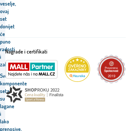
veselje,
ovaj
set
donijet
će
puno
radosti
Nagrade i certifikati
i
zabave.
Sve
komponente
seta
su
lagane
i
lako
prenosive,