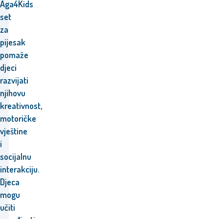
Aga4Kids
set
za
pijesak
pomaže
djeci
razvijati
njihovu
kreativnost,
motoričke
vještine
i
socijalnu
interakciju.
Djeca
mogu
učiti