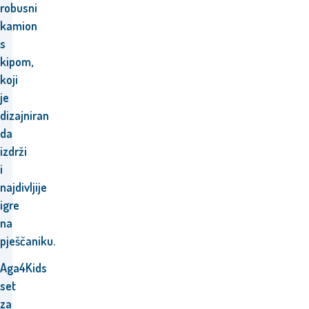
robusni
kamion
s
kipom,
koji
je
dizajniran
da
izdrži
i
najdivljije
igre
na
pješčaniku.
Aga4Kids
set
za