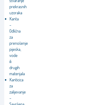
stvaranje
prekrasnih
uzoraka
Kanta
–
Odlična
za
prenošenje
pijeska,
vode
ili
drugih
materijala
Kanticica
za
zalijevanje
–
Savršena