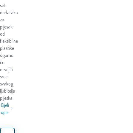
set
dodataka
za
pijesak
od
fleksibilne
plastike
sigurno
će
osvojiti
srce
svakog
ljubitelja
pijeska.
Cijeli
opis