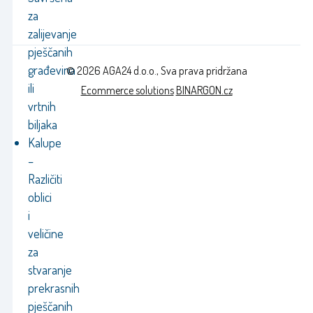
za
zalijevanje
pješčanih
građevina
© 2026 AGA24 d.o.o., Sva prava pridržana
ili
Ecommerce solutions
BINARGON.cz
vrtnih
biljaka
Kalupe
–
Različiti
oblici
i
veličine
za
stvaranje
prekrasnih
pješčanih