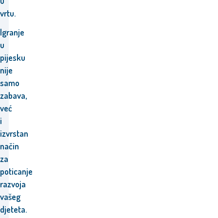
u
vrtu.
Igranje
u
pijesku
nije
samo
zabava,
već
i
izvrstan
način
za
poticanje
razvoja
vašeg
djeteta.