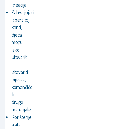
kreacija
Zahvaljujući
kiperskoj
kanti,
djeca
mogu
lako
utovariti
i
istovariti
pijesak,
kamenčiće
ili
druge
materijale
Korištenje
alata