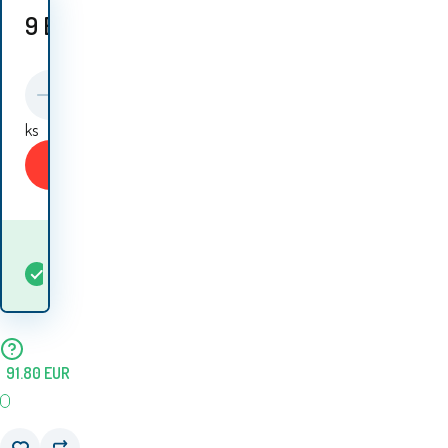
9
EUR
ks
Kupiti
Kada ću dobiti
Na
5+
ks
robu? 12.08. - 13.08.
lageru
91.80
EUR