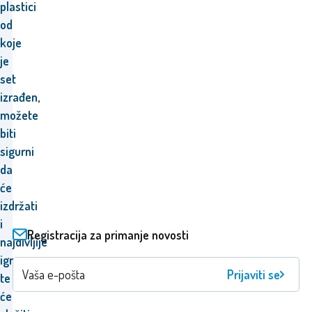
plastici
od
koje
je
set
izrađen,
možete
biti
sigurni
da
će
izdržati
i
Registracija za primanje novosti
najdivljije
igre
Prijaviti se
te
će