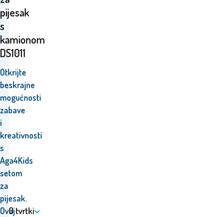
pijesak
s
kamionom
DS1011
Otkrijte
beskrajne
mogućnosti
zabave
i
kreativnosti
s
Aga4Kids
setom
za
pijesak.
Ovaj
O tvrtki