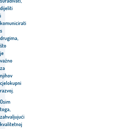
surađivati,
dijeliti
i
komunicirati
s
drugima,
što
je
važno
za
njihov
cjelokupni
razvoj.
Osim
toga,
zahvaljujući
kvalitetnoj