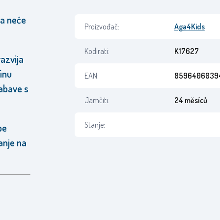
da neće
Proizvođač:
Aga4Kids
Kodirati:
K17627
azvija
finu
EAN:
8596406039
zabave s
Jamčiti:
24 měsíců
Stanje:
be
ranje na