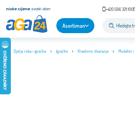
niske cijene
svaki dan
+420 596 321 100
Asortiman
Dječja roba i igračke
Igračke
Kreativno stvaranje
Modelini i 