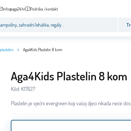
info@aga24.hr
Podrška i kontakt
Tr
plastelini
Aga4Kids Plastelin 8 kom
Aga4Kids Plastelin 8 kom
Kôd:
K17627
Plastelin je vječni evergreen koji vašoj djeci nikada neće dosa