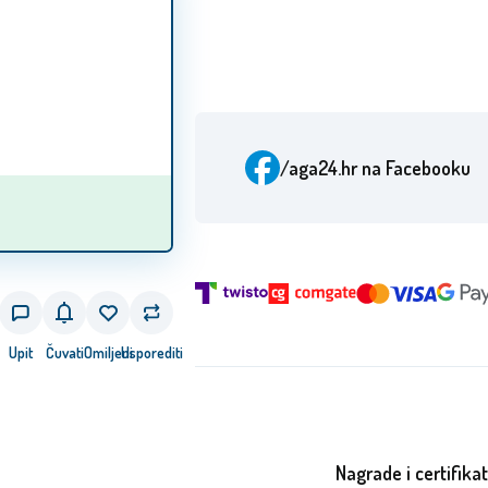
/aga24.hr
na Facebooku
Upit
Čuvati
Omiljeni
Usporediti
Nagrade i certifikat