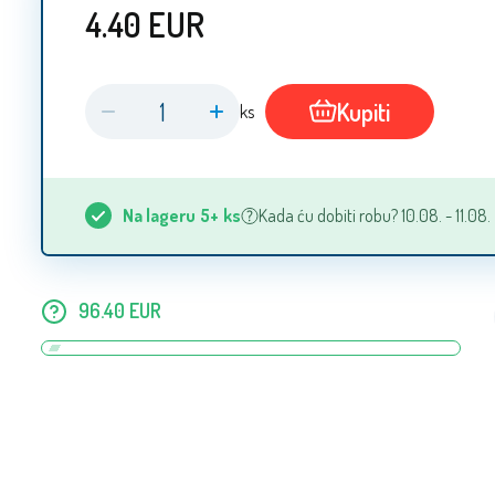
4.40
EUR
Kupiti
ks
Na lageru
5+
ks
Kada ću dobiti robu? 10.08. - 11.08.
96.40
EUR