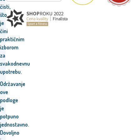
čisti,
što
je
čini
praktičnim
izborom
za
svakodnevnu
upotrebu.
Održavanje
ove
podloge
je
potpuno
jednostavno.
Dovoljno