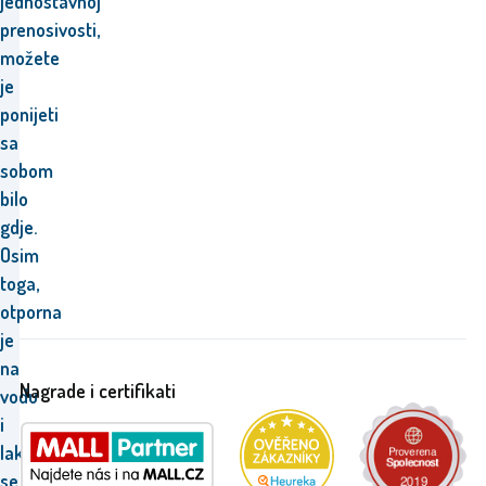
jednostavnoj
prenosivosti,
možete
je
ponijeti
sa
sobom
bilo
gdje.
Osim
toga,
otporna
je
na
Nagrade i certifikati
vodu
i
lako
se