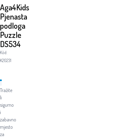
Aga4Kids
Pjenasta
podloga
Puzzle
DS534
Kôd:
K20231
Tražite
li
sigurno
i
zabavno
mjesto
za