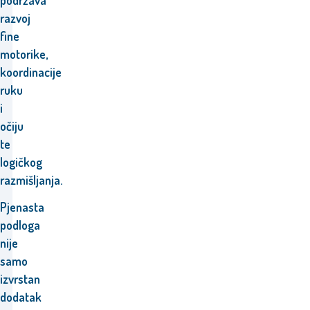
podržava
razvoj
fine
motorike,
koordinacije
ruku
i
očiju
te
logičkog
razmišljanja.
Pjenasta
podloga
nije
samo
izvrstan
dodatak