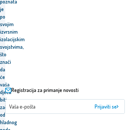
poznata
je
po
svojim
izvrsnim
izolacijskim
svojstvima,
što
znači
da
će
vaša
Registracija za primanje novosti
djeca
biti
Prijaviti se
zaštićena
od
hladnog
poda.