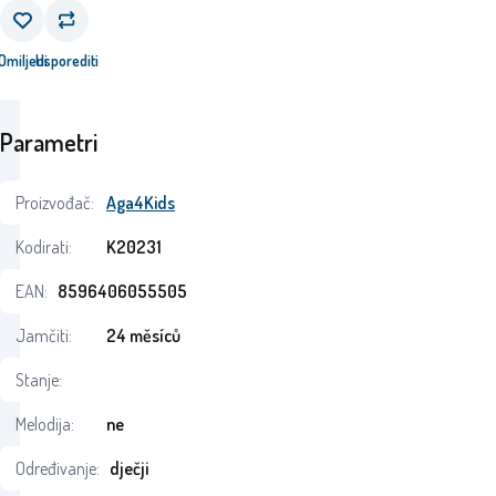
Omiljeni
Usporediti
Parametri
Proizvođač:
Aga4Kids
Kodirati:
K20231
EAN:
8596406055505
Jamčiti:
24 měsíců
Stanje:
Melodija:
ne
Određivanje:
dječji