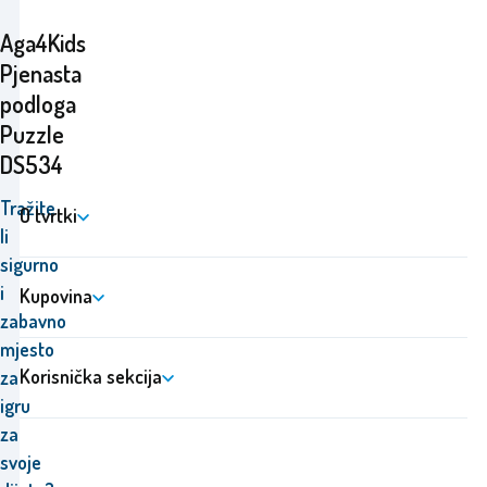
Aga4Kids
Pjenasta
podloga
Puzzle
DS534
Tražite
O tvrtki
li
sigurno
i
Kupovina
zabavno
mjesto
Korisnička sekcija
za
igru
za
svoje