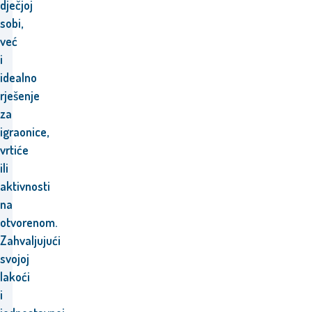
dječjoj
sobi,
već
i
idealno
rješenje
za
igraonice,
vrtiće
ili
aktivnosti
na
otvorenom.
Zahvaljujući
svojoj
lakoći
i