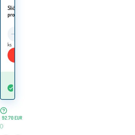
Slični
proizvodi:
ks
Kupiti
Kada ću dobiti
Na
5+
ks
robu? 12.08. - 13.08.
lageru
92.70
EUR