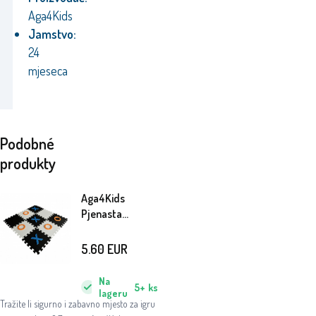
Aga4Kids
Jamstvo:
24
mjeseca
Podobné
produkty
Aga4Kids
Pjenasta
podloga Puzzle
DS531
5.60
EUR
Na
5+
ks
lageru
Tražite li sigurno i zabavno mjesto za igru