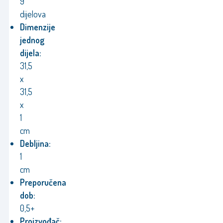
9
dijelova
Dimenzije
jednog
dijela:
31,5
x
31,5
x
1
cm
Debljina:
1
cm
Preporučena
dob:
0,5+
Proizvođač: