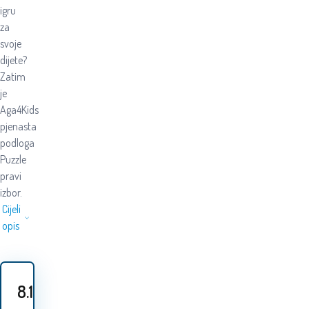
igru
za
svoje
dijete?
Zatim
je
Aga4Kids
pjenasta
podloga
Puzzle
pravi
izbor.
Cijeli
opis
8.10
EUR