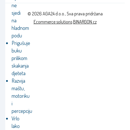
ne
sjedi
© 2026 AGA24 d.o.o., Sva prava pridržana
na
Ecommerce solutions
BINARGON.cz
hladnom
podu
Prigušuje
buku
prilikom
skakanja
djeteta
Razvija
maštu,
motoriku
i
percepciju
Vrlo
lako