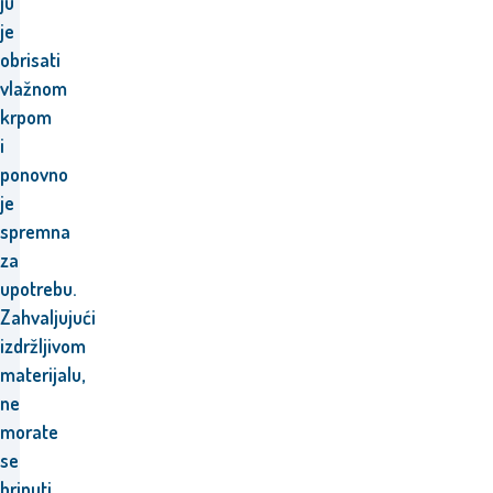
ju
je
obrisati
vlažnom
krpom
i
ponovno
je
spremna
za
upotrebu.
Zahvaljujući
izdržljivom
materijalu,
ne
morate
se
brinuti