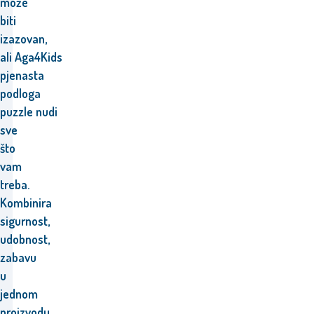
može
biti
izazovan,
ali Aga4Kids
pjenasta
podloga
puzzle nudi
sve
što
vam
treba.
Kombinira
sigurnost,
udobnost,
zabavu
u
jednom
proizvodu.