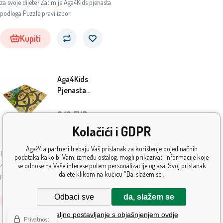
za svoje dijete? Zatim je Aga4Kids pjenasta
podloga Puzzle pravi izbor.
Kupiti
Aga4Kids
Pjenasta
podloga Puzzle
DS533
8.10
EUR
Kolačići i GDPR
Na
5+
ks
lageru
Aga24 a partneri trebaju Vaš pristanak za korištenje pojedinačnih
Tražite li sigurno i zabavno mjesto za igru
podataka kako bi Vam, između ostalog, mogli prikazivati informacije koje
za svoje dijete? Zatim je Aga4Kids pjenasta
se odnose na Vaše interese putem personalizacije oglasa. Svoj pristanak
dajete klikom na kućicu "Da, slažem se".
podloga Puzzle pravi izbor.
Odbaci sve
da, slažem se
Kupiti
Detaljno postavljanje s objašnjenjem ovdje
Privatnost