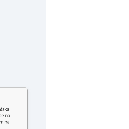
ataka
ose na
om na