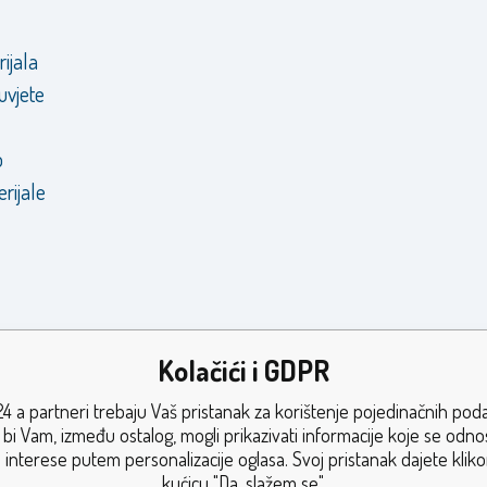
rijala
uvjete
o
erijale
Kolačići i GDPR
4 a partneri trebaju Vaš pristanak za korištenje pojedinačnih pod
bi Vam, između ostalog, mogli prikazivati informacije koje se odn
 interese putem personalizacije oglasa. Svoj pristanak dajete klik
kućicu "Da, slažem se".