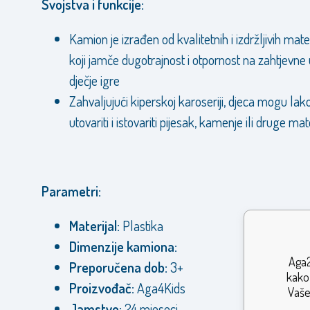
Svojstva i funkcije:
Kamion je izrađen od kvalitetnih i izdržljivih mate
koji jamče dugotrajnost i otpornost na zahtjevne 
dječje igre
Zahvaljujući kiperskoj karoseriji, djeca mogu lak
utovariti i istovariti pijesak, kamenje ili druge mat
Parametri:
Materijal:
Plastika
Dimenzije kamiona:
Aga2
Preporučena dob:
3+
kako 
Proizvođač:
Aga4Kids
Vaše
Jamstvo:
24 mjeseci