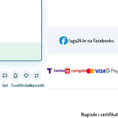
/aga24.hr
na Facebooku
Upit
Čuvati
Omiljeni
Usporediti
Nagrade i certifikat