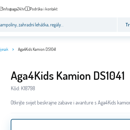
info@aga24.hr
Podrška i kontakt
Tr
ijesak
Aga4Kids Kamion DS1041
Aga4Kids Kamion DS1041
Kôd:
K18798
Otkrijte svijet beskrajne zabave i avanture s Aga4Kids kami