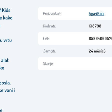
a4Kids
Proizvođač:
Aga4Kids
je kako
a
Kodirati:
K18798
EAN:
8596406057
 u vrtu
Jamčiti:
24 měsíců
 alat
Stanje:
čke
posla.
e vani i
je