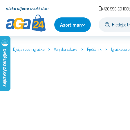
niske cijene
svaki dan
+420 596 321 100
Asortiman
Dječja roba i igračke
Vanjska zabava
Pješčanik
Igračke za p