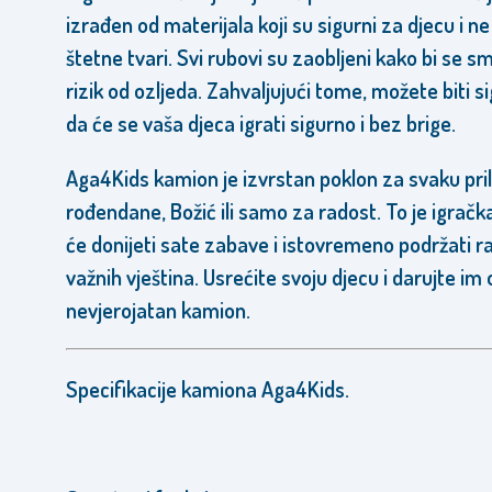
izrađen od materijala koji su sigurni za djecu i n
štetne tvari. Svi rubovi su zaobljeni kako bi se s
rizik od ozljeda. Zahvaljujući tome, možete biti si
da će se vaša djeca igrati sigurno i bez brige.
Aga4Kids kamion je izvrstan poklon za svaku pril
rođendane, Božić ili samo za radost. To je igračk
će donijeti sate zabave i istovremeno podržati r
važnih vještina. Usrećite svoju djecu i darujte im 
nevjerojatan kamion.
Specifikacije kamiona Aga4Kids.