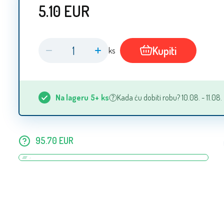
5.10
EUR
Kupiti
ks
Na lageru
5+
ks
Kada ću dobiti robu? 10.08. - 11.08.
95.70
EUR