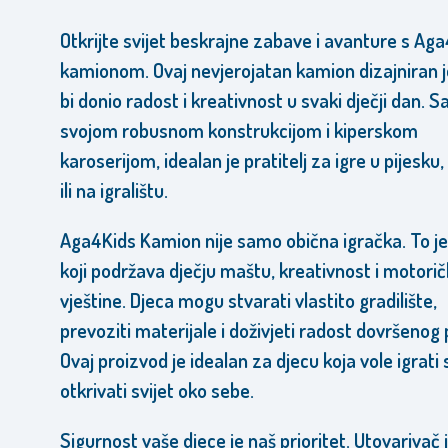
Otkrijte svijet beskrajne zabave i avanture s Ag
kamionom. Ovaj nevjerojatan kamion dizajniran 
bi donio radost i kreativnost u svaki dječji dan. S
svojom robusnom konstrukcijom i kiperskom
karoserijom, idealan je pratitelj za igre u pijesku,
ili na igralištu.
Aga4Kids Kamion nije samo obična igračka. To je
koji podržava dječju maštu, kreativnost i motori
vještine. Djeca mogu stvarati vlastito gradilište,
prevoziti materijale i doživjeti radost dovršenog 
Ovaj proizvod je idealan za djecu koja vole igrati s
otkrivati svijet oko sebe.
Sigurnost vaše djece je naš prioritet. Utovarivač 