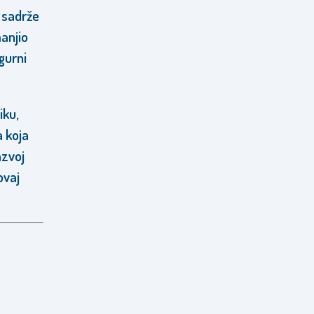
e sadrže
manjio
gurni
iku,
a koja
azvoj
ovaj