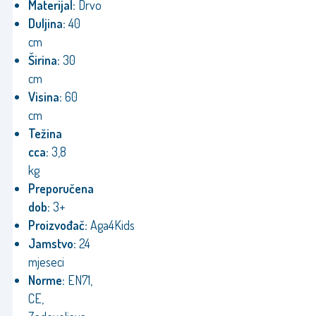
Materijal:
Drvo
Duljina:
40
cm
Širina:
30
cm
Visina:
60
cm
Težina
cca:
3,8
kg
Preporučena
dob:
3+
Proizvođač:
Aga4Kids
Jamstvo:
24
mjeseci
Norme:
EN71,
CE,