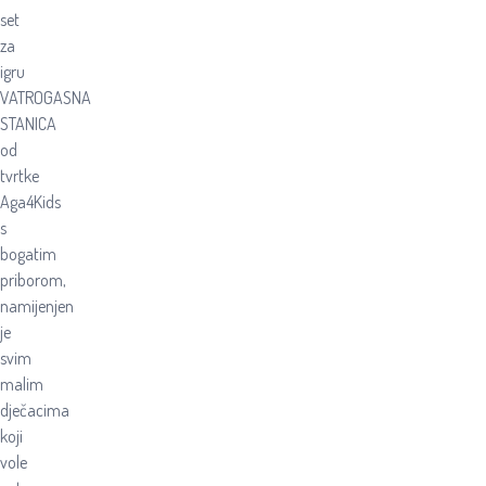
set
za
igru
VATROGASNA
STANICA
od
tvrtke
Aga4Kids
s
bogatim
priborom,
namijenjen
je
svim
malim
dječacima
koji
vole