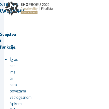
STATION
(W06A144
)
.
Svojstva
i
funkcije:
Igraći
set
ima
tri
kata
povezana
vatrogasnom
šipkom