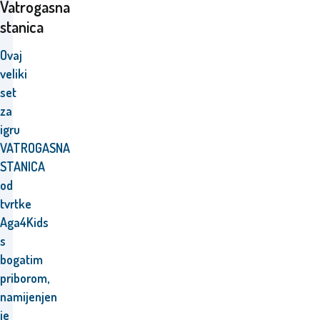
Vatrogasna
stanica
Ovaj
veliki
set
za
igru
VATROGASNA
STANICA
od
tvrtke
Aga4Kids
s
bogatim
priborom,
namijenjen
je