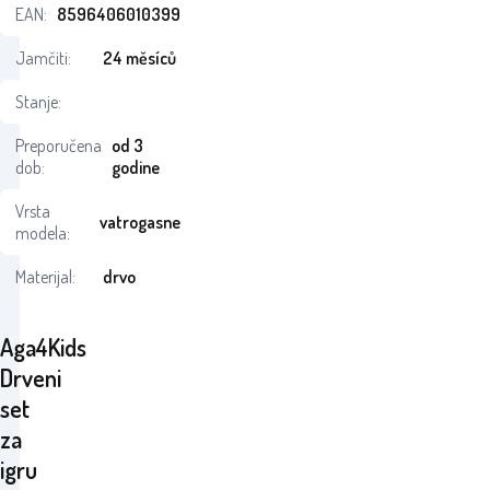
EAN:
8596406010399
Jamčiti:
24 měsíců
Stanje:
Preporučena
od 3
dob:
godine
Vrsta
vatrogasne
modela:
Materijal:
drvo
Aga4Kids
Drveni
set
za
igru