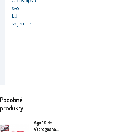
Zadovoljava
sve
EU
smjernice
Podobné
produkty
Aga4Kids
Vatrogasna