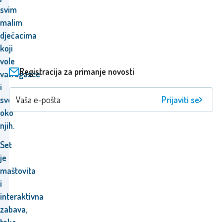
svim
malim
dječacima
koji
vole
Registracija za primanje novosti
vatrogasce
i
Prijaviti se
sve
oko
njih.
Set
je
maštovita
i
interaktivna
zabava,