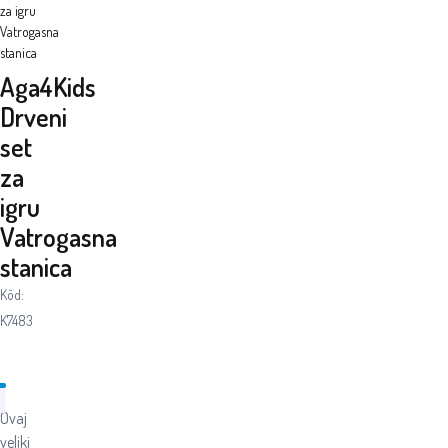
za igru
Vatrogasna
stanica
Aga4Kids
Drveni
set
za
igru
Vatrogasna
stanica
Kôd:
K7483
Ovaj
veliki