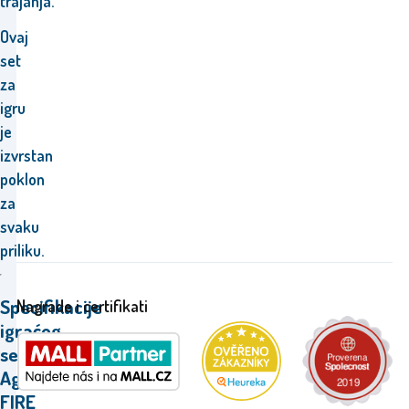
trajanja.
Ovaj
set
za
igru
je
izvrstan
poklon
za
svaku
priliku.
Specifikacije
Nagrade i certifikati
igraćeg
seta
Aga4Kids
FIRE