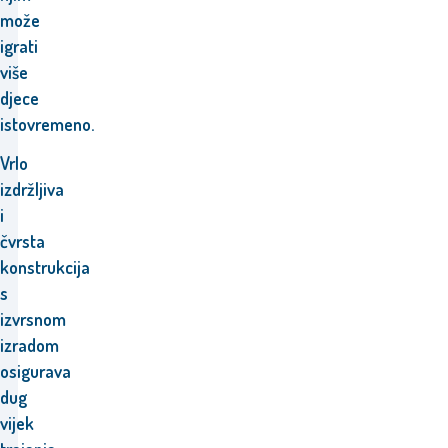
može
igrati
više
djece
istovremeno.
Vrlo
izdržljiva
i
čvrsta
konstrukcija
s
izvrsnom
izradom
osigurava
dug
vijek