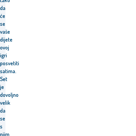
tako
da
će
se
vaše
dijete
ovoj
igri
posvetiti
satima.
Set
je
dovoljno
velik
da
se
s
njim