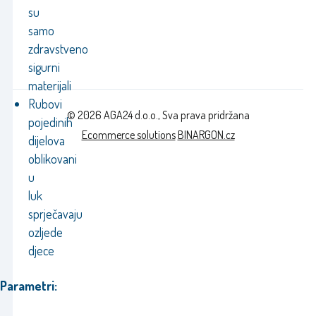
su
samo
zdravstveno
sigurni
materijali
Rubovi
© 2026 AGA24 d.o.o., Sva prava pridržana
pojedinih
Ecommerce solutions
BINARGON.cz
dijelova
oblikovani
u
luk
sprječavaju
ozljede
djece
Parametri: