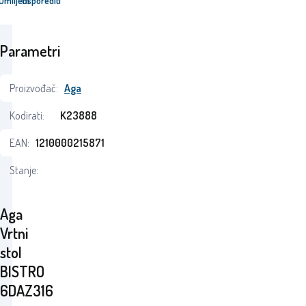
Omiljeni
Usporediti
Parametri
Proizvođač:
Aga
Kodirati:
K23888
EAN:
1210000215871
Stanje:
Aga
Vrtni
stol
BISTRO
6DAZ316