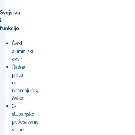
Svojstva
i
funkcije:
Čvrsti
aluminijski
okvir
Radna
ploča
od
nehrđajućeg
čelika
2-
stupanjsko
podešavanje
visine