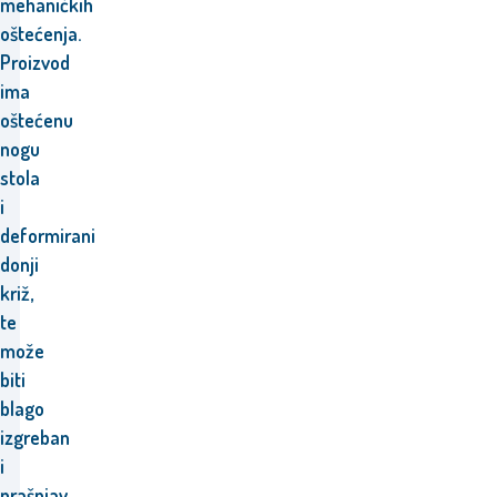
mehaničkih
oštećenja.
Proizvod
ima
oštećenu
nogu
stola
i
deformirani
donji
križ,
te
može
biti
blago
izgreban
i
prašnjav.