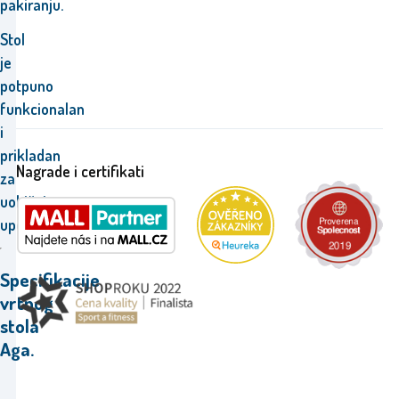
pakiranju.
Stol
je
potpuno
funkcionalan
i
prikladan
Nagrade i certifikati
za
uobičajenu
upotrebu.
Specifikacije
vrtnog
stola
Aga.