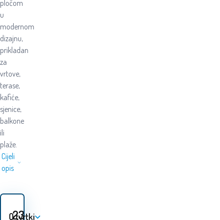
pločom
u
modernom
dizajnu,
prikladan
za
vrtove,
terase,
kafiće,
sjenice,
balkone
ili
plaže.
Cijeli
opis
23.60
EUR
O tvrtki