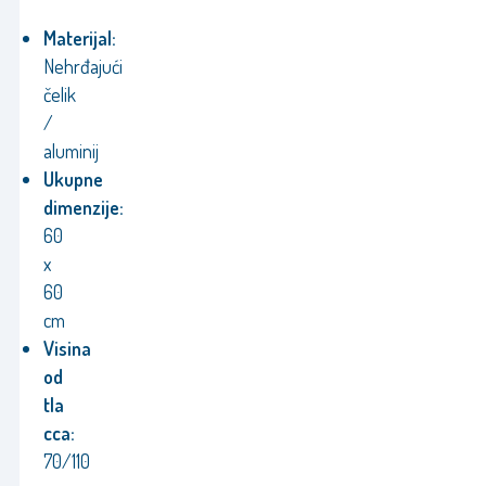
Materijal:
Nehrđajući
čelik
/
aluminij
Ukupne
dimenzije:
60
x
60
cm
Visina
od
tla
cca:
70/110