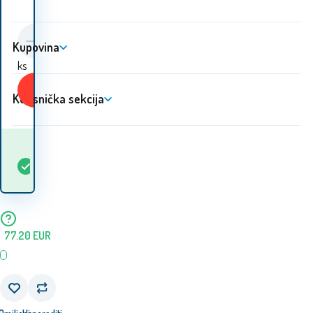
Kupovina
ks
Kupiti
Korisnička sekcija
Kada ću dobiti
Na
1
ks
robu? 10.08. - 11.08.
lageru
77.20
EUR