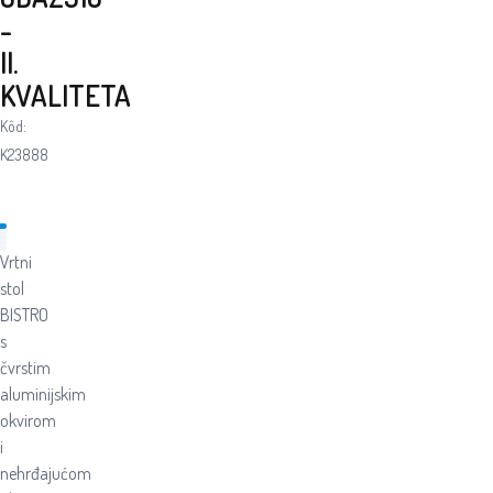
-
II.
KVALITETA
Kôd:
K23888
Vrtni
stol
BISTRO
s
čvrstim
aluminijskim
okvirom
i
nehrđajućom