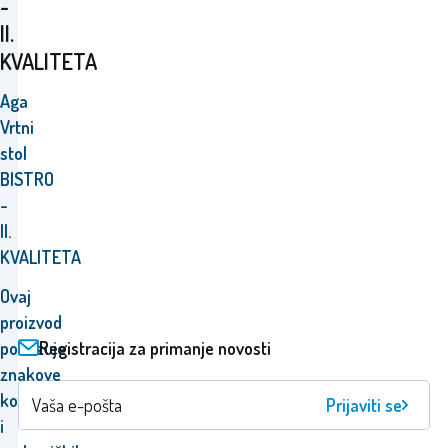
-
II.
KVALITETA
Aga
Vrtni
stol
BISTRO
-
II.
KVALITETA
Ovaj
proizvod
Registracija za primanje novosti
pokazuje
znakove
kozmetičkih
Prijaviti se
i