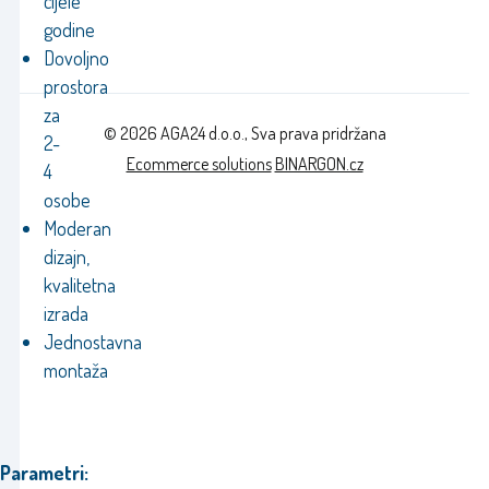
cijele
godine
Dovoljno
prostora
za
© 2026 AGA24 d.o.o., Sva prava pridržana
2-
Ecommerce solutions
BINARGON.cz
4
osobe
Moderan
dizajn,
kvalitetna
izrada
Jednostavna
montaža
Parametri: