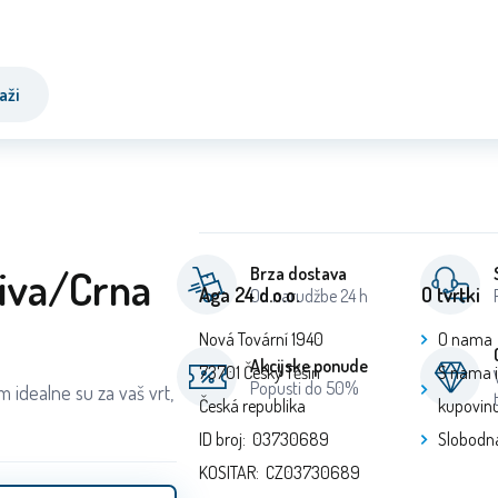
aži
Siva/Crna
Brza dostava
Aga 24 d.o.o.
O tvrtki
Od narudžbe 24 h
Nová Tovární 1940
O nama
Akcijske ponude
73701 Český Těšín
S nama 
Popusti do 50%
m idealne su za vaš vrt,
Česká republika
kupovin
ID broj: 03730689
Slobodn
KOSITAR: CZ03730689