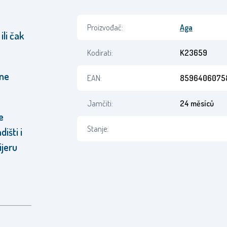
s
Proizvođač:
Aga
ili čak
Kodirati:
K23659
 ne
EAN:
8596406075
Jamčiti:
24 měsíců
e
Stanje:
išti i
ijeru