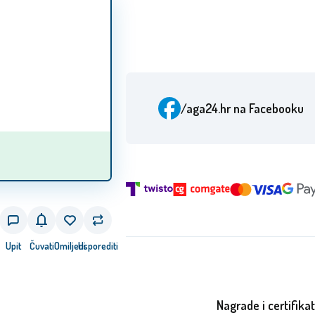
/aga24.hr
na Facebooku
Upit
Čuvati
Omiljeni
Usporediti
Nagrade i certifikat