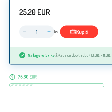
25.20
EUR
Kupiti
ks
Na lageru
5+
ks
Kada ću dobiti robu? 10.08. - 11.08.
75.60
EUR