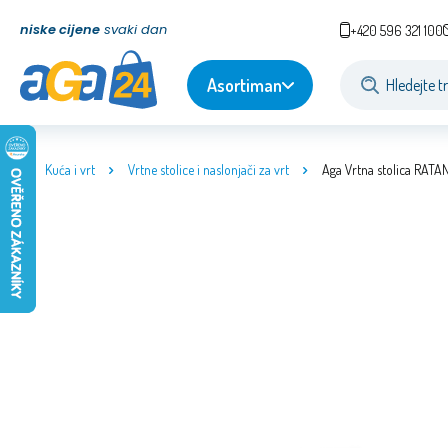
niske cijene
svaki dan
+420 596 321 100
Asortiman
Kuća i vrt
Vrtne stolice i naslonjači za vrt
Aga Vrtna stolica RATA