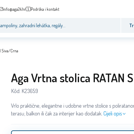
info@aga24.hr
Podrška i kontakt
Tr
N Siva/Crna
Aga Vrtna stolica RATAN 
Kôd:
K23659
Vrlo praktične, elegantne i udobne vrtne stolice s poliratano
terasu, balkon ili čak za interijer kao dodatak.
Cijeli opis