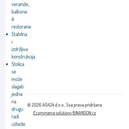
verande,
balkone
ili
restorane
Stabilna
i
izdržljiva
konstrukcija
Stolica
se
može
slagati
jedna
na
© 2026 AGA24 d.o.o., Sva prava pridržana
drugu
Ecommerce solutions
BINARGON.cz
radi
uštede