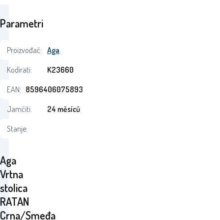
Parametri
Proizvođač:
Aga
Kodirati:
K23660
EAN:
8596406075893
Jamčiti:
24 měsíců
Stanje:
Aga
Vrtna
stolica
RATAN
Crna/Smeđa