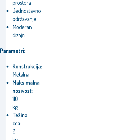
prostora
Jednostavno
održavanje
Moderan
dizajn
Parametri:
Konstrukcija:
Metalna
Maksimalna
nosivost:
110
kg
Težina
cca:
2
kg