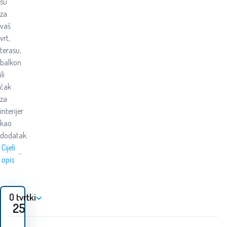
su
za
vaš
vrt,
terasu,
balkon
ili
čak
za
interijer
kao
dodatak.
Cijeli
opis
O tvrtki
25.20
EUR