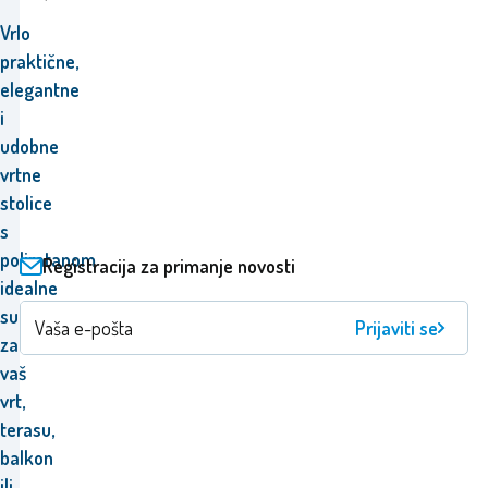
Vrlo
praktične,
elegantne
i
udobne
vrtne
stolice
s
poliratanom
Registracija za primanje novosti
idealne
su
Prijaviti se
za
vaš
vrt,
terasu,
balkon
ili