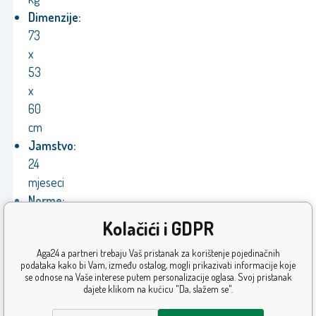
Dimenzije:
73
x
53
x
60
cm
Jamstvo:
24
mjeseci
Norme:
CE,
Kolačići i GDPR
u
Aga24 a partneri trebaju Vaš pristanak za korištenje pojedinačnih
skladu
podataka kako bi Vam, između ostalog, mogli prikazivati informacije koje
s
se odnose na Vaše interese putem personalizacije oglasa. Svoj pristanak
dajete klikom na kućicu "Da, slažem se".
EU
direktivama