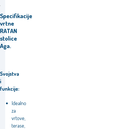
Specifikacije
vrtne
RATAN
stolice
Aga.
Svojstva
i
funkcije:
Idealno
za
vrtove,
terase,