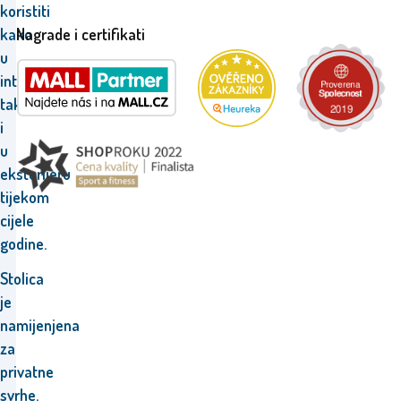
koristiti
Nagrade i certifikati
kako
u
interijeru,
tako
i
u
eksterijeru
tijekom
cijele
godine
.
Stolica
je
namijenjena
za
privatne
svrhe.