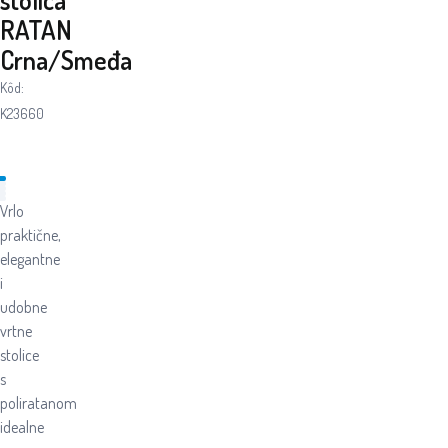
RATAN
Crna/Smeđa
Kôd:
K23660
Vrlo
praktične,
elegantne
i
udobne
vrtne
stolice
s
poliratanom
idealne