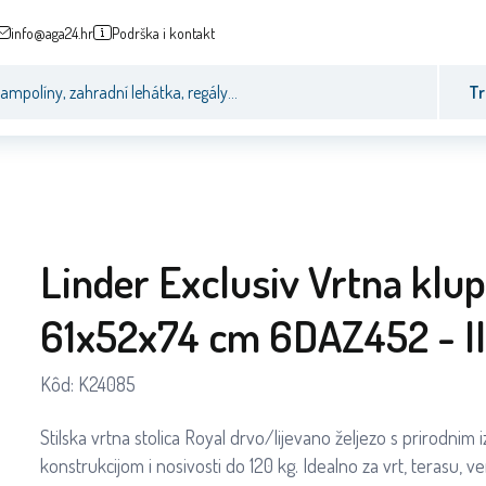
info@aga24.hr
Podrška i kontakt
Tr
Linder Exclusiv Vrtna klu
61x52x74 cm 6DAZ452 - I
Kôd:
K24085
Stilska vrtna stolica Royal drvo/lijevano željezo s prirodni
konstrukcijom i nosivosti do 120 kg. Idealno za vrt, terasu, ve