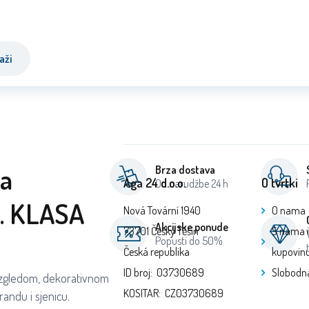
aži
pa
Brza dostava
Aga 24 d.o.o.
O tvrtki
Od narudžbe 24 h
I. KLASA
Nová Tovární 1940
O nama
Akcijske ponude
73701 Český Těšín
S nama 
Popusti do 50%
Česká republika
kupovin
ID broj: 03730689
Slobodn
m izgledom, dekorativnom
KOSITAR: CZ03730689
randu i sjenicu.