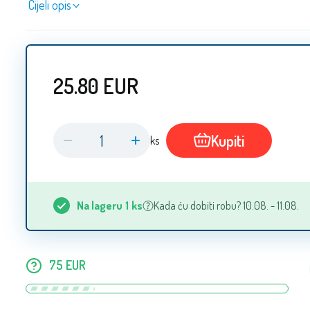
Cijeli opis
25.80
EUR
Kupiti
ks
Na lageru
1
ks
Kada ću dobiti robu? 10.08. - 11.08.
75
EUR