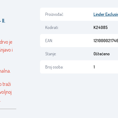
Proizvođač:
Linder Exclusi
II.
Kodirati:
K24085
EAN:
12100002174
drvo je
njavo i
Stanje:
Oštećeno
Broj osoba:
1
nalna.
o traži
voljnoj
.