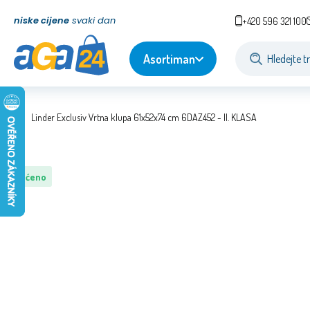
niske cijene
svaki dan
+420 596 321 100
Asortiman
Linder Exclusiv Vrtna klupa 61x52x74 cm 6DAZ452 - II. KLASA
Oštećeno