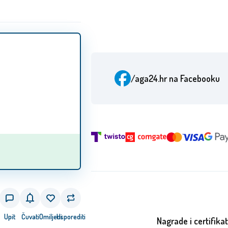
/aga24.hr
na Facebooku
Upit
Čuvati
Omiljeni
Usporediti
Nagrade i certifikat