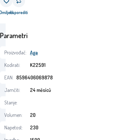
Omiljeni
Usporediti
Parametri
Proizvođač:
Aga
Kodirati:
K22591
EAN:
8596406069878
Jamčiti:
24 měsíců
Stanje:
Volumen:
20
Napetost:
230