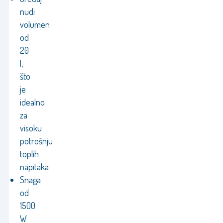
nudi
volumen
od
20
l,
što
je
idealno
za
visoku
potrošnju
toplih
napitaka
Snaga
od
1500
W