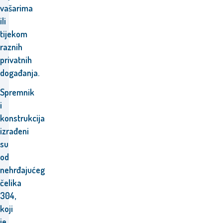
vašarima
ili
tijekom
raznih
privatnih
događanja.
Spremnik
i
konstrukcija
izrađeni
su
od
nehrđajućeg
čelika
304,
koji
je