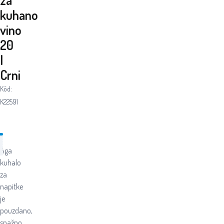
kuhano
vino
20
l
Crni
Kôd:
K22591
Aga
kuhalo
za
napitke
je
pouzdano,
snažno