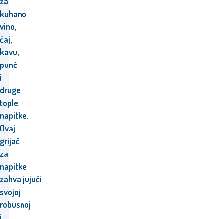
za
kuhano
vino,
čaj,
kavu,
punč
i
druge
tople
napitke.
Ovaj
grijač
za
napitke
zahvaljujući
svojoj
robusnoj
i