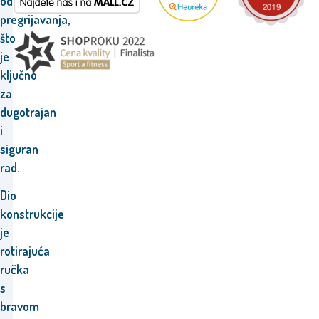
od
pregrijavanja,
što
je
ključno
za
dugotrajan
i
siguran
rad.
Dio
konstrukcije
je
rotirajuća
ručka
s
bravom