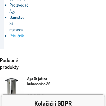
Proizvođač:
Aga
Jamstvo:
24
mjeseca
Priručnik
Podobné
produkty
Aga Grijač za
kuhano vino 20 l
Srebrni
67.10
EUR
Kolačići i GDPR