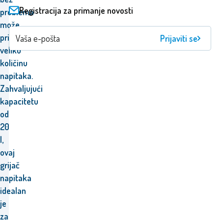
Registracija za primanje novosti
problema
može
pripremiti
Prijaviti se
veliku
količinu
napitaka.
Zahvaljujući
kapacitetu
od
20
l,
ovaj
grijač
napitaka
idealan
je
za