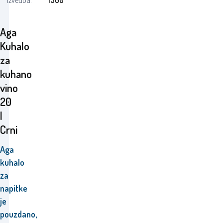
Izvedba:
1500
Aga
Kuhalo
za
kuhano
vino
20
l
Crni
Aga
kuhalo
za
napitke
je
pouzdano,