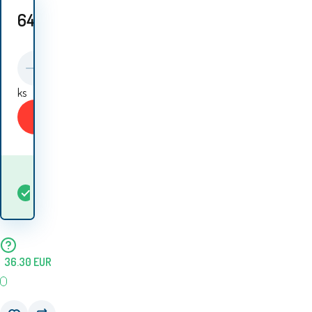
64.50
EUR
ks
Kupiti
Kada ću dobiti
Na
5+
ks
robu? 12.08. - 13.08.
lageru
36.30
EUR