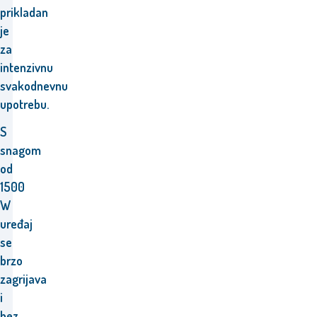
prikladan
je
za
intenzivnu
svakodnevnu
upotrebu.
S
snagom
od
1500
W
uređaj
se
brzo
zagrijava
i
bez