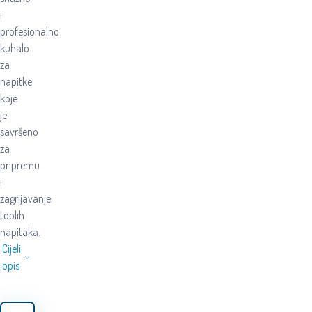
i
profesionalno
kuhalo
za
napitke
koje
je
savršeno
za
pripremu
i
zagrijavanje
toplih
napitaka.
Cijeli
opis