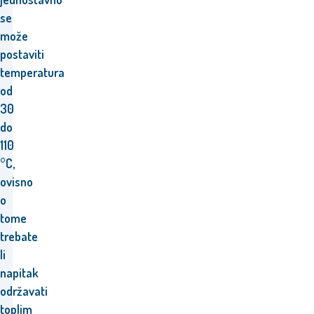
se
može
postaviti
temperatura
od
30
do
110
°C,
ovisno
o
tome
trebate
li
napitak
održavati
toplim