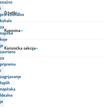
snažno
i
O tvrtki
profesionalno
kuhalo
za
Kupovina
napitke
koje
je
Korisnička sekcija
savršeno
za
pripremu
i
zagrijavanje
toplih
napitaka.
Idealno
je