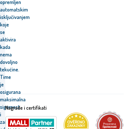
opremljen
automatskim
isključivanjem
koje
se
aktivira
kada
nema
dovoljno
tekućine.
Time
je
osigurana
maksimalna
sigurnost
Nagrade i certifikati
i
zaštita