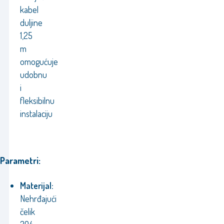
kabel
duljine
1,25
m
omogućuje
udobnu
i
fleksibilnu
instalaciju
Parametri:
Materijal:
Nehrđajući
čelik