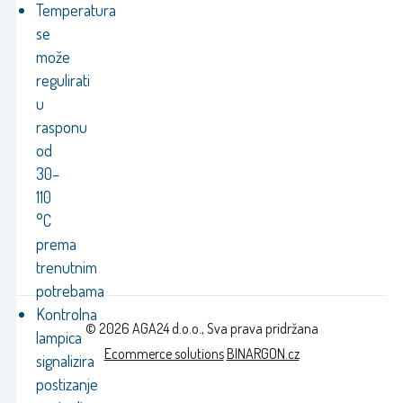
Temperatura
se
može
regulirati
u
rasponu
od
30–
110
°C
prema
trenutnim
potrebama
Kontrolna
© 2026 AGA24 d.o.o., Sva prava pridržana
lampica
Ecommerce solutions
BINARGON.cz
signalizira
postizanje