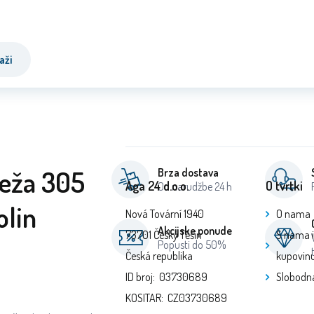
aži
reža 305
Brza dostava
Aga 24 d.o.o.
O tvrtki
Od narudžbe 24 h
olin
Nová Tovární 1940
O nama
Akcijske ponude
73701 Český Těšín
S nama 
Popusti do 50%
Česká republika
kupovin
ID broj: 03730689
Slobodn
KOSITAR: CZ03730689