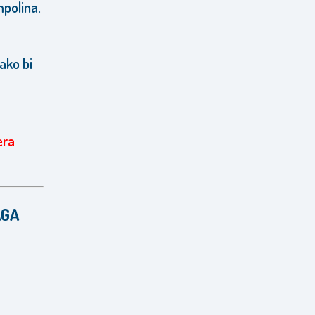
mpolina.
ako bi
era
AGA