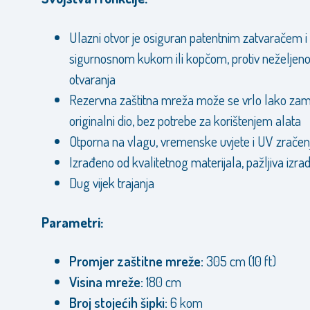
Ulazni otvor je osiguran patentnim zatvaračem i
sigurnosnom kukom ili kopčom, protiv neželjen
otvaranja
Rezervna zaštitna mreža može se vrlo lako zamij
originalni dio,
bez potrebe za korištenjem alata
Otporna na vlagu, vremenske uvjete i UV zračen
Izrađeno od kvalitetnog materijala, pažljiva izra
Dug vijek trajanja
Parametri:
Promjer zaštitne mreže:
305 cm (10 ft)
Visina mreže:
180 cm
Broj stojećih šipki:
6 kom