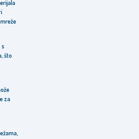
erijala
i
a mreže
 s
, što
može
be za
režama,