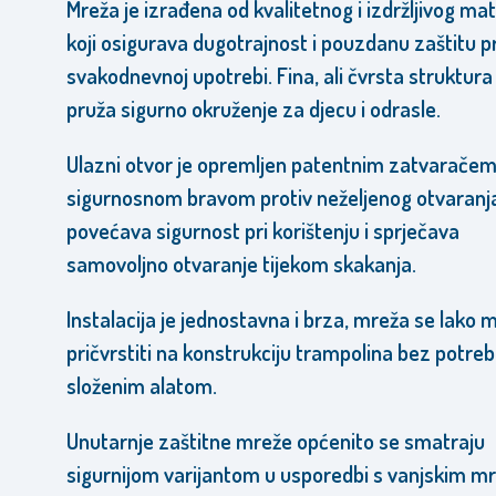
Mreža je izrađena od kvalitetnog i izdržljivog mat
koji osigurava dugotrajnost i pouzdanu zaštitu pr
svakodnevnoj upotrebi. Fina, ali čvrsta struktur
pruža sigurno okruženje za djecu i odrasle.
Ulazni otvor je opremljen patentnim zatvaračem
sigurnosnom bravom protiv neželjenog otvaranja
povećava sigurnost pri korištenju i sprječava
samovoljno otvaranje tijekom skakanja.
Instalacija je jednostavna i brza, mreža se lako 
pričvrstiti na konstrukciju trampolina bez potre
složenim alatom.
Unutarnje zaštitne mreže općenito se smatraju
sigurnijom varijantom u usporedbi s vanjskim m