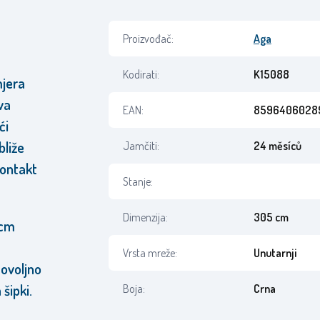
Proizvođač:
Aga
Kodirati:
K15088
mjera
va
EAN:
8596406028
ći
bliže
Jamčiti:
24 měsíců
kontakt
Stanje:
Dimenzija:
305 cm
 cm
Vrsta mreže:
Unutarnji
Dovoljno
šipki.
Boja:
Crna