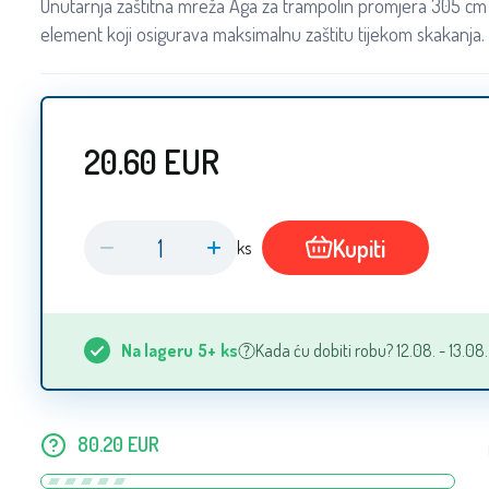
Unutarnja zaštitna mreža Aga za trampolin promjera 305 cm 
element koji osigurava maksimalnu zaštitu tijekom skakanja.
20.60
EUR
Kupiti
ks
Na lageru
5+
ks
Kada ću dobiti robu? 12.08. - 13.08.
80.20
EUR