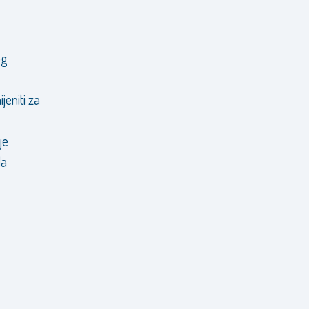
og
eniti za
je
da