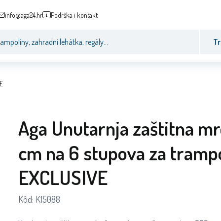
info@aga24.hr
Podrška i kontakt
Tr
VE
Aga Unutarnja zaštitna m
cm na 6 stupova za tramp
EXCLUSIVE
Kôd:
K15088