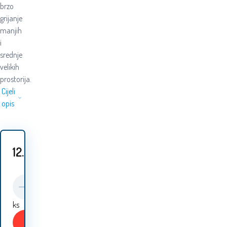
brzo
grijanje
manjih
i
srednje
velikih
prostorija.
Cijeli
opis
12.90
EUR
ks
Kupiti