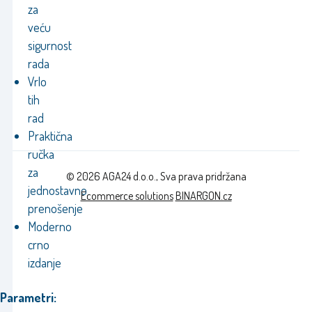
za
veću
sigurnost
rada
Vrlo
tih
rad
Praktična
ručka
za
© 2026 AGA24 d.o.o., Sva prava pridržana
jednostavno
Ecommerce solutions
BINARGON.cz
prenošenje
Moderno
crno
izdanje
Parametri: