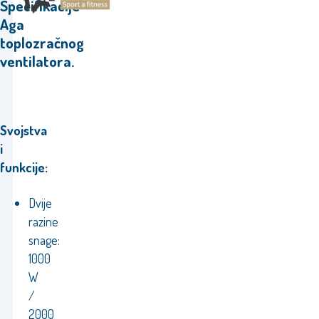
Specifikacije
Aga
toplozračnog
ventilatora.
Svojstva
i
funkcije:
Dvije
razine
snage:
1000
W
/
2000