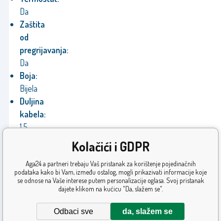
Da
Zaštita
od
pregrijavanja:
Da
Boja:
Bijela
Duljina
kabela:
1,5
m
Kolačići i GDPR
Proizvođač:
Aga24 a partneri trebaju Vaš pristanak za korištenje pojedinačnih
Aga
podataka kako bi Vam, između ostalog, mogli prikazivati informacije koje
Jamstvo:
se odnose na Vaše interese putem personalizacije oglasa. Svoj pristanak
dajete klikom na kućicu "Da, slažem se".
24
mjeseca
Odbaci sve
da, slažem se