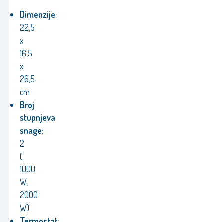
Dimenzije:
22,5
x
16,5
x
26,5
cm
Broj
stupnjeva
snage:
2
(
1000
W,
2000
W)
Termostat: