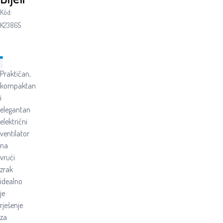
Kôd:
K23865
Praktičan,
kompaktan
i
elegantan
električni
ventilator
na
vrući
zrak
idealno
je
rješenje
za