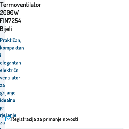
Termoventilator
2000W
FIN7254
Bijeli
Praktičan,
kompaktan
i
elegantan
električni
ventilator
za
grijanje
idealno
je
rješenje
Registracija za primanje novosti
za