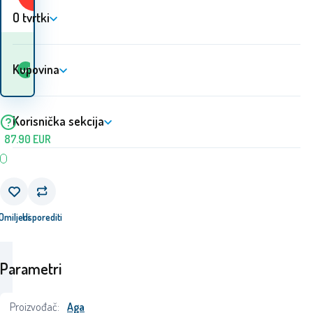
O tvrtki
Kada ću dobiti
Na
Kupovina
5+
ks
robu? 12.08. - 13.08.
lageru
Korisnička sekcija
87.90
EUR
Omiljeni
Usporediti
Parametri
Proizvođač:
Aga