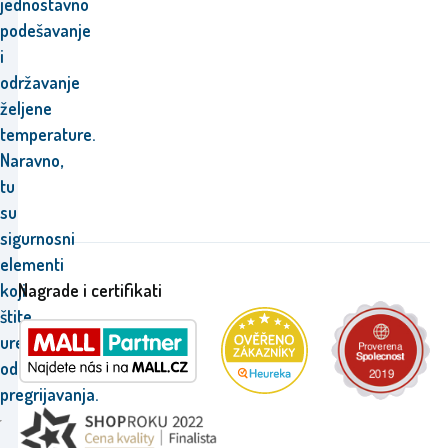
jednostavno
podešavanje
i
održavanje
željene
temperature.
Naravno,
tu
su
sigurnosni
elementi
koji
Nagrade i certifikati
štite
uređaj
od
pregrijavanja.