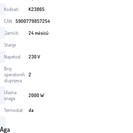
Kodirati:
K23865
EAN:
5900779857254
Jamčiti:
24 měsíců
Stanje:
Napetost:
230 V
Broj
operativnih
2
stupnjeva:
Ulazna
2000 W
snaga:
Termostat:
da
Aga