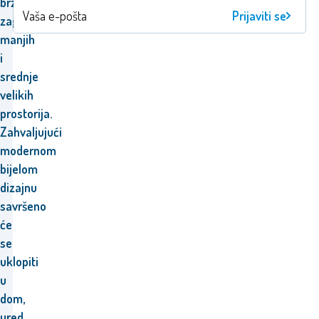
brzo
Prijaviti se
zagrijavanje
manjih
i
srednje
velikih
prostorija.
Zahvaljujući
modernom
bijelom
dizajnu
savršeno
će
se
uklopiti
u
dom,
ured,