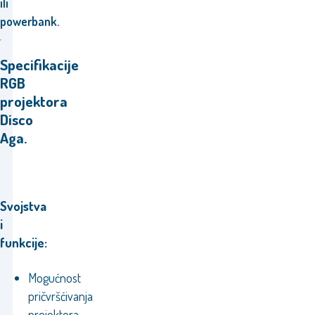
ili
powerbank.
Specifikacije
RGB
projektora
Disco
Aga.
Svojstva
i
funkcije:
Mogućnost
pričvršćivanja
projektora