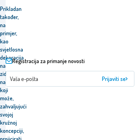
Prikladan
također,
na
primjer,
kao
svjetlosna
dekoracija
Registracija za primanje novosti
na
zid,
Prijaviti se
na
koji
može,
zahvaljujući
svojoj
kružnoj
koncepciji,
projicirati