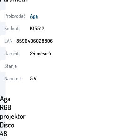
Proizvođač:
Aga
Kodirati:
K15512
EAN:
8596406028806
Jamčiti:
24 měsíců
Stanje:
Napetost:
5 V
Aga
RGB
projektor
Disco
48