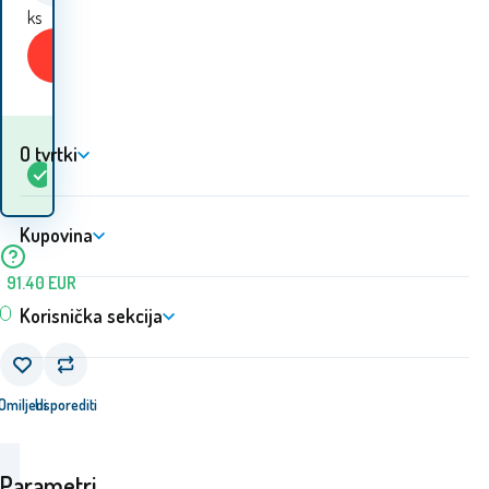
ks
Kupiti
O tvrtki
Kada ću dobiti
Na
5+
ks
robu? 12.08. - 13.08.
lageru
Kupovina
91.40
EUR
Korisnička sekcija
Omiljeni
Usporediti
Parametri