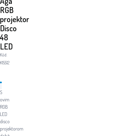
Aga
RGB
projektor
Disco
48
LED
Kôd:
K15512
S
ovim
RGB
LED
disco
projektorom