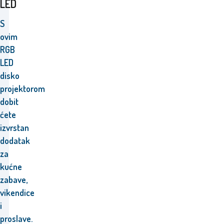
LED
S
ovim
RGB
LED
disko
projektorom
dobit
ćete
izvrstan
dodatak
za
kućne
zabave,
vikendice
i
proslave
.