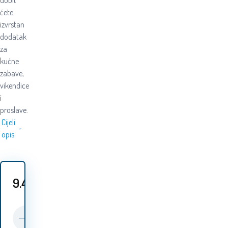
dobit
ćete
izvrstan
dodatak
za
kućne
zabave,
vikendice
i
proslave.
Cijeli
opis
9.40
EUR