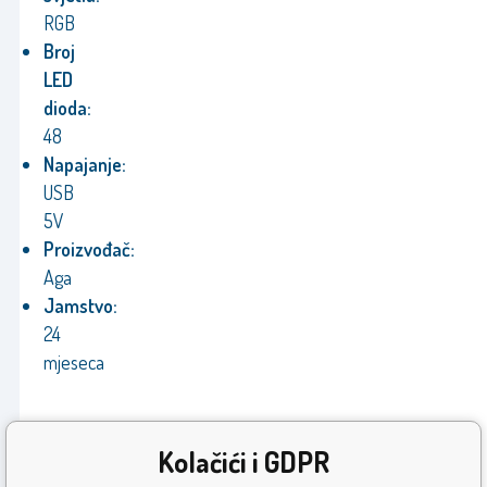
RGB
Broj
LED
dioda:
48
Napajanje:
USB
5V
Proizvođač:
Aga
Jamstvo:
24
mjeseca
Kolačići i GDPR