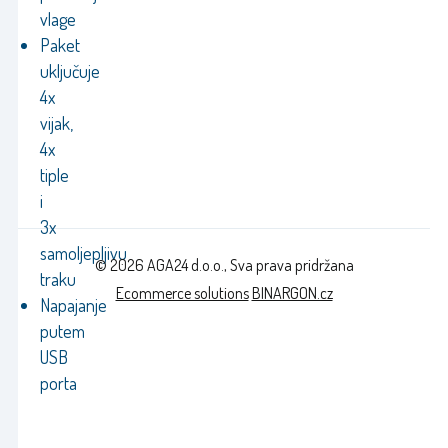
vlage
Paket
uključuje
4x
vijak,
4x
tiple
i
3x
samoljepljivu
© 2026 AGA24 d.o.o., Sva prava pridržana
traku
Ecommerce solutions
BINARGON.cz
Napajanje
putem
USB
porta