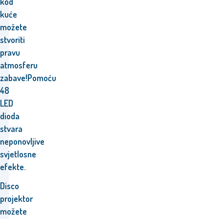
kod
kuće
možete
stvoriti
pravu
atmosferu
zabave!Pomoću
48
LED
dioda
stvara
neponovljive
svjetlosne
efekte.
Disco
projektor
možete