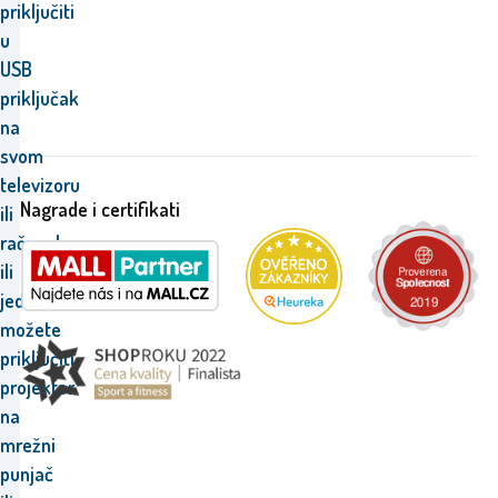
priključiti
u
USB
priključak
na
svom
televizoru
Nagrade i certifikati
ili
računalu,
ili
jednostavno
možete
priključiti
projektor
na
mrežni
punjač