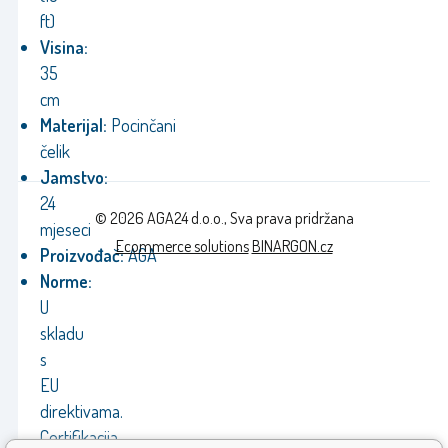
ft)
Visina:
35
cm
Materijal:
Pocinčani
čelik
Jamstvo:
24
© 2026 AGA24 d.o.o., Sva prava pridržana
mjeseci
Ecommerce solutions
BINARGON.cz
Proizvođač:
AGA
Norme:
U
skladu
s
EU
direktivama.
Certifikacija