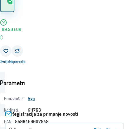
5+
ks
robu? 10.08. - 11.08.
lageru
99.50
EUR
Omiljeni
Usporediti
Parametri
Proizvođač:
Aga
Kodirati:
K11763
Registracija za primanje novosti
EAN:
8596406007849