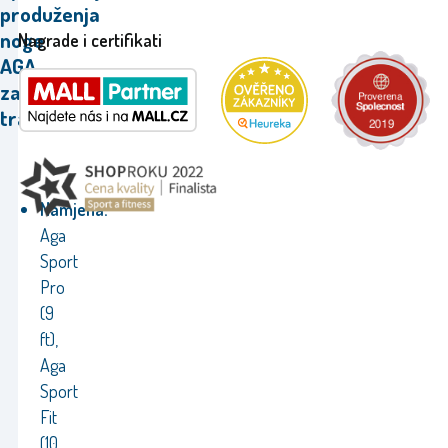
produženja
noge
Nagrade i certifikati
AGA
za
trampolin.
Namjena:
Aga
Sport
Pro
(9
ft),
Aga
Sport
Fit
(10