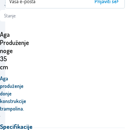
Prijaviti se
Jamčiti:
24 měsíců
Stanje:
Aga
Produženje
noge
35
cm
Aga
produženje
donje
konstrukcije
trampolina.
Specifikacije