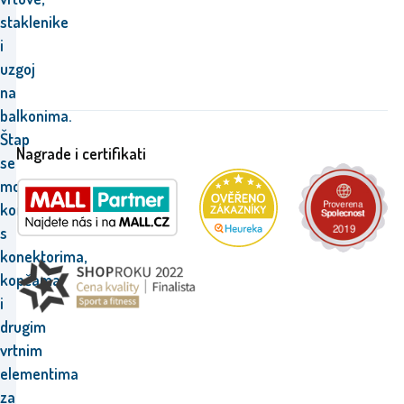
staklenike
i
uzgoj
na
balkonima.
Štap
Nagrade i certifikati
se
može
kombinirati
s
konektorima,
kopčama
i
drugim
vrtnim
elementima
za