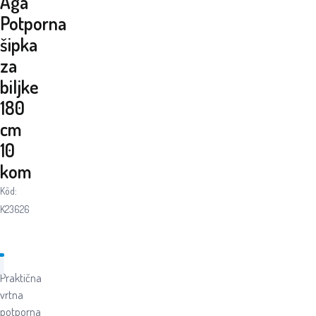
Aga
Potporna
šipka
za
biljke
180
cm
10
kom
Kôd:
K23626
Praktična
vrtna
potporna