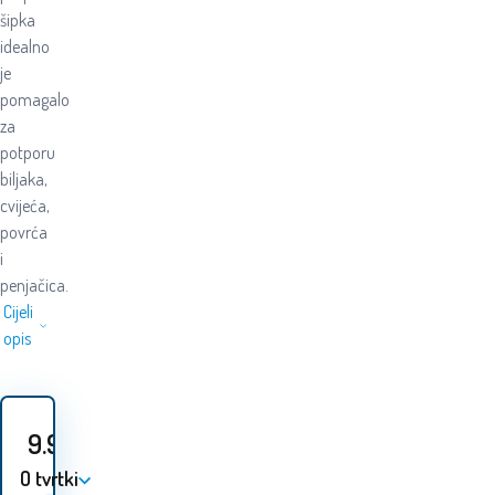
šipka
idealno
je
pomagalo
za
potporu
biljaka,
cvijeća,
povrća
i
penjačica.
Cijeli
opis
9.90
EUR
O tvrtki