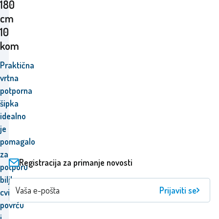
180
cm
10
kom
Praktična
vrtna
potporna
šipka
idealno
je
pomagalo
za
Registracija za primanje novosti
potporu
biljkama,
Prijaviti se
cvijeću,
povrću
i