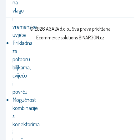
na
vlagu
i
vremenske
© 2026 AGA24 d.o.o., Sva prava pridržana
uvjete
Ecommerce solutions
BINARGON.cz
Prikladna
za
potporu
biljkama,
cvijeću
i
povrću
Mogućnost
kombinacije
s
konektorima
i