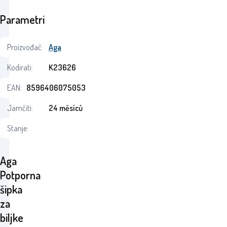
Parametri
Proizvođač:
Aga
Kodirati:
K23626
EAN:
8596406075053
Jamčiti:
24 měsíců
Stanje:
Aga
Potporna
šipka
za
biljke