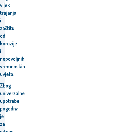
vijek
trajanja
i
zaštitu
od
korozije
i
nepovoljnih
vremenskih
uvjeta.
Zbog
univerzalne
upotrebe
pogodna
je
za
vrtove,