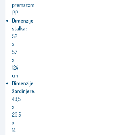
premazom,
PP
Dimenzije
stalka:
52
x
57
x
124
cm
Dimenzije
žardinjere:
49,5
x
20,5
x
14