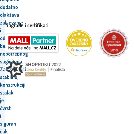
dodatno
olakšava
zalijevanje
Nagrade i certifikati
i
održavanje
bez
nepotrebnog
saginjanja.
Zahvaljujući
stabilnoj
konstrukciji,
stalak
je
čvrst
i
siguran
čak