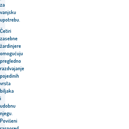
za
vanjsku
upotrebu.
Četiri
zasebne
žardinjere
omogućuju
pregledno
razdvajanje
pojedinih
vrsta
biljaka
i
udobnu
njegu.
Povišeni
raspored