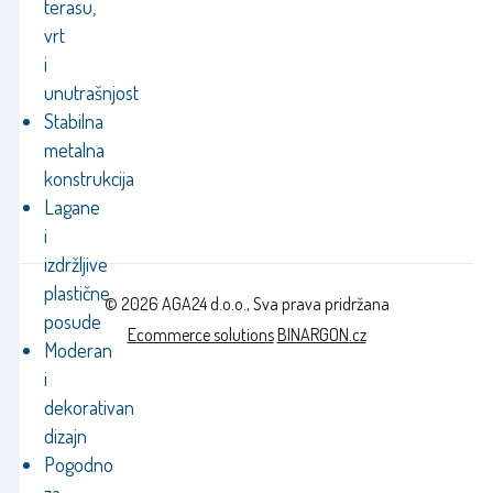
terasu,
vrt
i
unutrašnjost
Stabilna
metalna
konstrukcija
Lagane
i
izdržljive
plastične
© 2026 AGA24 d.o.o., Sva prava pridržana
posude
Ecommerce solutions
BINARGON.cz
Moderan
i
dekorativan
dizajn
Pogodno