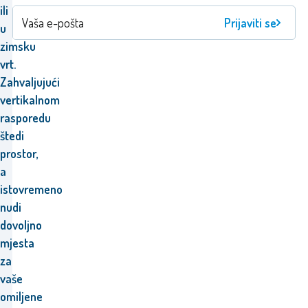
ili
Prijaviti se
u
zimsku
vrt.
Zahvaljujući
vertikalnom
rasporedu
štedi
prostor,
a
istovremeno
nudi
dovoljno
mjesta
za
vaše
omiljene