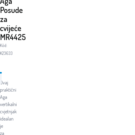
Aga
Posude
za
cvijeće
MR4425
Kôd:
K23633
Ovaj
praktični
Aga
vertikalni
cvjetnjak
idealan
je
za