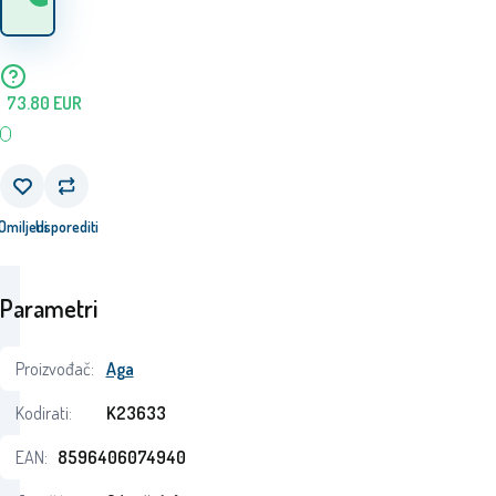
lageru
73.80
EUR
Omiljeni
Usporediti
Parametri
Proizvođač:
Aga
Kodirati:
K23633
EAN:
8596406074940