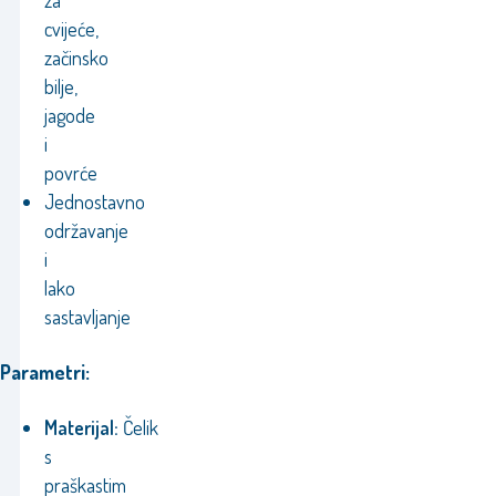
za
cvijeće,
začinsko
bilje,
jagode
i
povrće
Jednostavno
održavanje
i
lako
sastavljanje
Parametri:
Materijal:
Čelik
s
praškastim