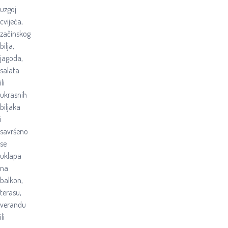
uzgoj
cvijeća,
začinskog
bilja,
jagoda,
salata
ili
ukrasnih
biljaka
i
savršeno
se
uklapa
na
balkon,
terasu,
verandu
ili