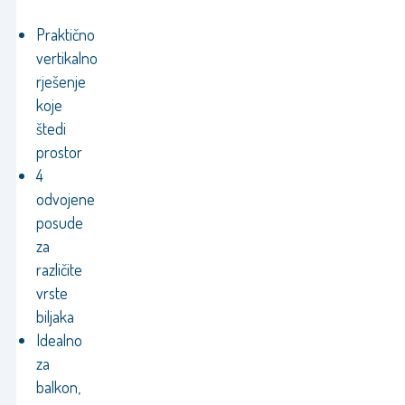
Praktično
vertikalno
rješenje
koje
štedi
prostor
4
odvojene
posude
za
različite
vrste
biljaka
Idealno
za
balkon,