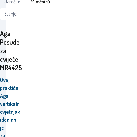
Jamčiti:
24 měsíců
Stanje:
Aga
Posude
za
cvijeće
MR4425
Ovaj
praktični
Aga
vertikalni
cvjetnjak
idealan
je
za