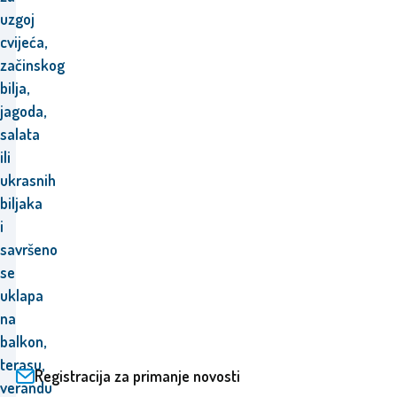
uzgoj
cvijeća,
začinskog
bilja,
jagoda,
salata
ili
ukrasnih
biljaka
i
savršeno
se
uklapa
na
balkon,
terasu,
Registracija za primanje novosti
verandu