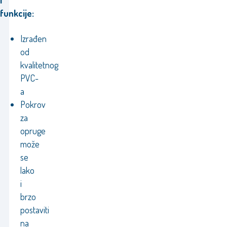
i
funkcije:
Izrađen
od
kvalitetnog
PVC-
a
Pokrov
za
opruge
može
se
lako
i
brzo
postaviti
na