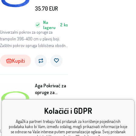
cm Plavi
35.70
EUR
Na
2
ks
lageru
Univerzalni pokrov za opruge za
trampolin 396-400 cm u plavoj boji.
Zaštitni pokrov opruga (obložena obodna
traka) služi prvenstveno za postizanje
maksimalne moguće sigurnosti pri
Kupiti
korištenju vaše trampoline.
Aga Pokrivač za
opruge za
trampolin 400
cm Svijetlo
35.70
EUR
Kolačići i GDPR
zelena
Na
Aga24 a partneri trebaju Vaš pristanak za korištenje pojedinačnih
5+
ks
lageru
podataka kako bi Vam, između ostalog, mogli prikazivati informacije koje
Univerzalni pokrov za opruge za
se odnose na Vaše interese putem personalizacije oglasa. Svoj pristanak