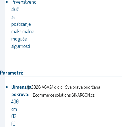
Prvenstveno
služi
za
postizanje
maksimalne
moguće
sigurnosti
Parametri:
Dimenzija
© 2026 AGA24 d.o.o., Sva prava pridržana
pokrova:
Ecommerce solutions
BINARGON.cz
400
cm
(13
ft)