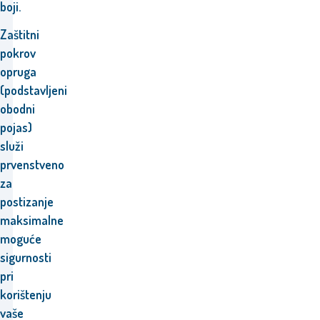
boji.
Zaštitni
pokrov
opruga
(p
odstavljeni
obodni
pojas)
služi
prvenstveno
za
postizanje
m
aksimalne
moguće
sigurnosti
pri
korištenju
vaše