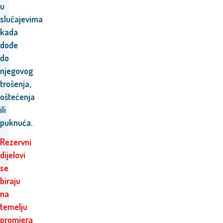
u
slučajevima
kada
dođe
do
njegovog
trošenja,
oštećenja
ili
puknuća.
Rezervni
dijelovi
se
biraju
na
temelju
promjera