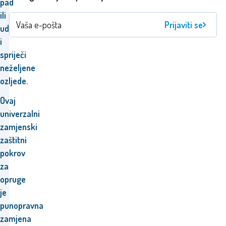
pad
ili
Prijaviti se
udarac
i
spriječi
neželjene
ozljede.
Ovaj
univerzalni
zamjenski
zaštitni
pokrov
za
opruge
je
punopravna
zamjena