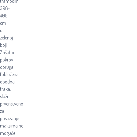
trampolin
396-
400
cm
u
zelenoj
boji.
Zaštitni
pokrov
opruga
(obložena
obodna
traka)
služi
prvenstveno
za
postizanje
maksimalne
moguće