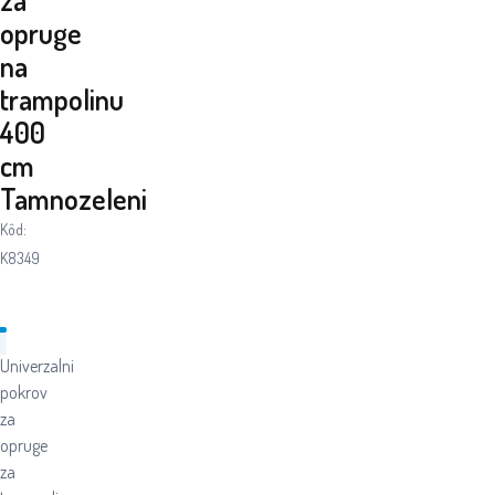
opruge
na
trampolinu
400
cm
Tamnozeleni
Kôd:
K8349
Univerzalni
pokrov
za
opruge
za