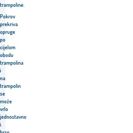
trampoline.
Pokrov
prekriva
opruge
po
cijelom
obodu
trampolina
i
n
a
trampolin
se
može
vrlo
jednostavno
i
brzo