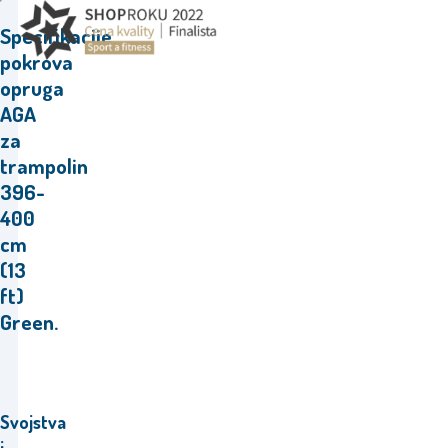
Specifikacije
pokrova
opruga
AGA
za
trampolin
396-
400
cm
(13
ft)
Green.
Svojstva