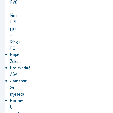
PVC
+
14mm-
EPE
pjena
+
130gsm-
PE
Boja:
Zelena
Proizvođač:
AGA
Jamstvo:
24
mjeseca
Norme:
U