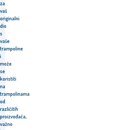
za
vaš
originalni
dio
s
vaše
trampoline
i
m
ože
se
koristiti
na
trampolinama
od
različitih
proizvođača,
važno