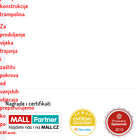
konstrukcije
trampolina.
Za
produljenje
vijeka
trajanja
i
zaštitu
pokrova
od
vanjskih
utjecaja
Nagrade i certifikati
preporučujemo
korištenje
pokrovne
cerade.