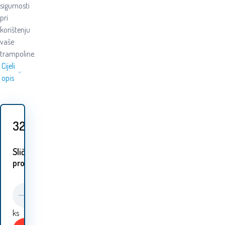
sigurnosti
pri
korištenju
vaše
trampoline.
Cijeli
opis
32.20
EUR
Slični
proizvodi:
ks