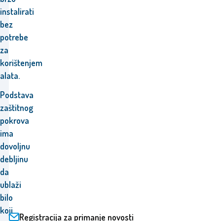
instalirati
bez
potrebe
za
korištenjem
alata.
P
odstava
zaštitnog
pokrova
ima
dovoljnu
debljinu
da
ublaži
bilo
koji
Registracija za primanje novosti