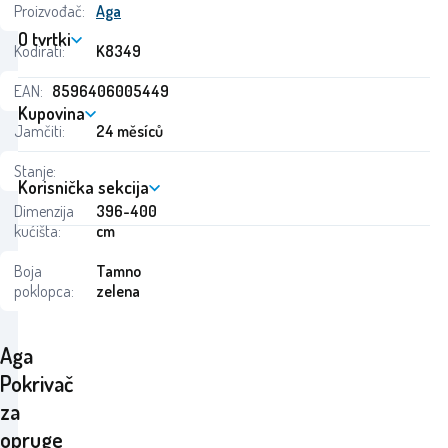
Proizvođač:
Aga
O tvrtki
Kodirati:
K8349
EAN:
8596406005449
Kupovina
Jamčiti:
24 měsíců
Stanje:
Korisnička sekcija
Dimenzija
396-400
kućišta:
cm
Boja
Tamno
poklopca:
zelena
Aga
Pokrivač
za
opruge