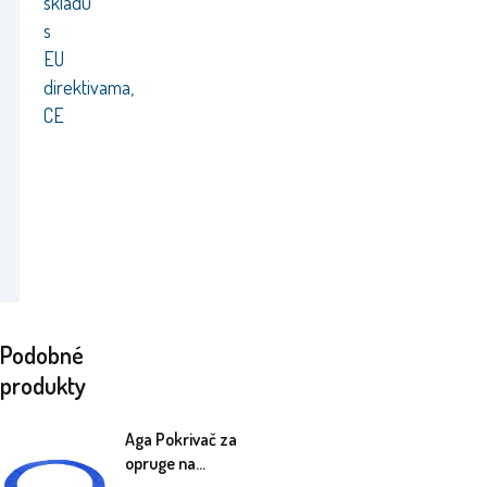
skladu
s
EU
direktivama,
CE
Podobné
produkty
Aga Pokrivač za
opruge na
trampolinu 400