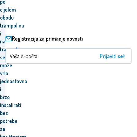
po
cijelom
obodu
trampolina
i
Registracija za primanje novosti
na
trampolin
Prijaviti se
se
može
vrlo
jednostavno
i
brzo
instalirati
bez
potrebe
za
korištenjem