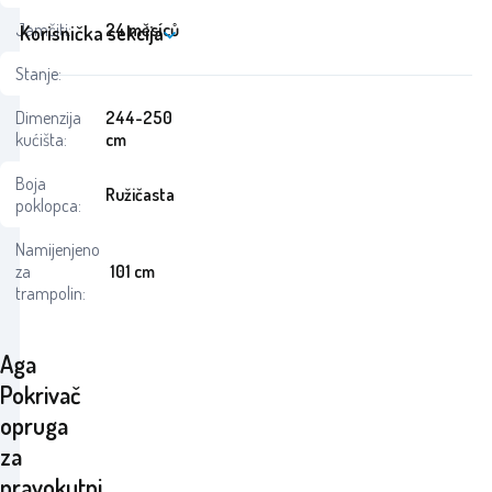
Jamčiti:
24 měsíců
Korisnička sekcija
Stanje:
Dimenzija
244-250
kućišta:
cm
Boja
Ružičasta
poklopca:
Namijenjeno
za
101 cm
trampolin:
Aga
Pokrivač
opruga
za
pravokutni