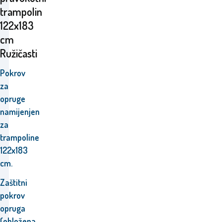
trampolin
122x183
cm
Ružičasti
Pokrov
za
opruge
namijenjen
za
trampoline
122x183
cm.
Zaštitni
pokrov
opruga
(obložena