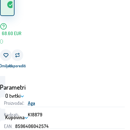
Na
5+
ks
robu? 12.08. - 13.08.
lageru
68.60
EUR
Omiljeni
Usporediti
Parametri
O tvrtki
Proizvođač:
Aga
Kodirati:
K18879
Kupovina
EAN:
8596406042574