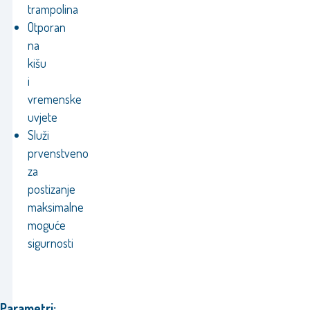
trampolina
Otporan
na
kišu
i
vremenske
uvjete
Služi
prvenstveno
za
postizanje
maksimalne
moguće
sigurnosti
Parametri: