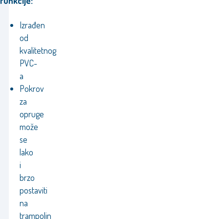
funkcije:
Izrađen
od
kvalitetnog
PVC-
a
Pokrov
za
opruge
može
se
lako
i
brzo
postaviti
na
trampolin