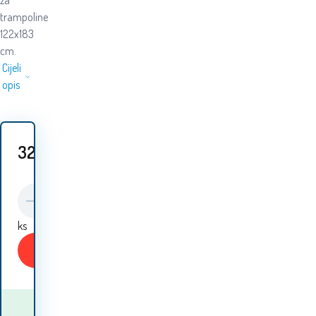
za
trampoline
122x183
cm.
Cijeli
opis
32.20
EUR
ks
Kupiti
Kada ću dobiti