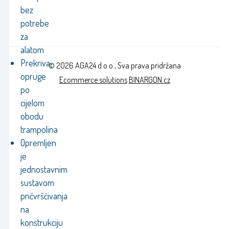
bez
potrebe
za
alatom
Prekriva
© 2026 AGA24 d.o.o., Sva prava pridržana
opruge
Ecommerce solutions
BINARGON.cz
po
cijelom
obodu
trampolina
Opremljen
je
jednostavnim
sustavom
pričvršćivanja
na
konstrukciju