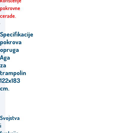
korištenje
pokrovne
cerade.
Specifikacije
pokrova
opruga
Aga
za
trampolin
122x183
cm.
Svojstva
i