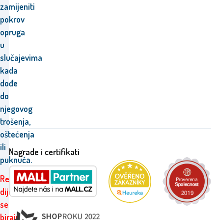
zamijeniti
pokrov
opruga
u
slučajevima
kada
dođe
do
njegovog
trošenja,
oštećenja
ili
Nagrade i certifikati
puknuća.
Rezervni
dijelovi
se
biraju