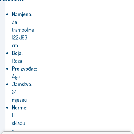
Namjena:
Za
trampoline
122x183
cm
Boja:
Roza
Proizvođač:
Aga
Jamstvo:
24
mjeseci
Norme:
U
skladu
s