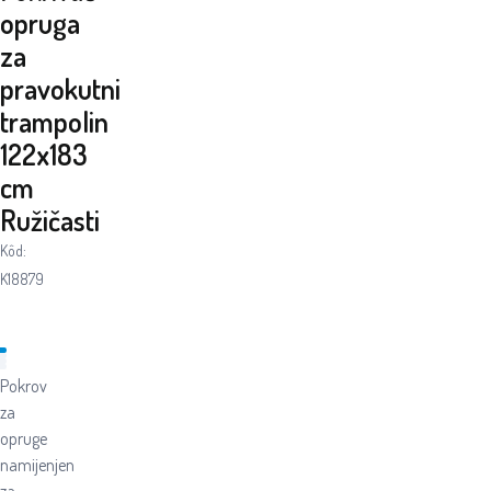
opruga
za
pravokutni
trampolin
122x183
cm
Ružičasti
Kôd:
K18879
Pokrov
za
opruge
namijenjen