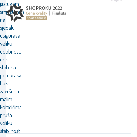
jastukom
smještenim
na
sjedalu
osigurava
veliku
udobnost,
dok
stabilna
petokraka
baza
završena
malim
kotačićima
pruža
veliku
stabilnost