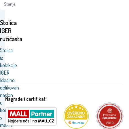
Stanje:
Stolica
IGER
ružičasta
Stolica
iz
kolekcije
IGER
Idealno
oblikovan
naslon
Nagrade i certifikati
u
kombinaciji
s
mekim