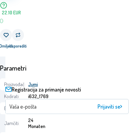
22.10
EUR
Omiljeni
Usporediti
Parametri
Proizvođač:
Jumi
Registracija za primanje novosti
Kodirati:
i632_1769
Prijaviti se
EAN:
5900410923454
24
Jamčiti:
Monaten