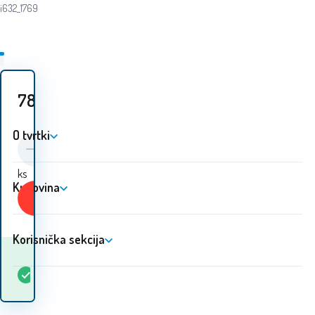
i632_1769
78.70
EUR
O tvrtki
ks
Kupovina
Kupiti
Korisnička sekcija
Kada ću dobiti
Na
1
ks
robu? 10.08. - 11.08.
lageru