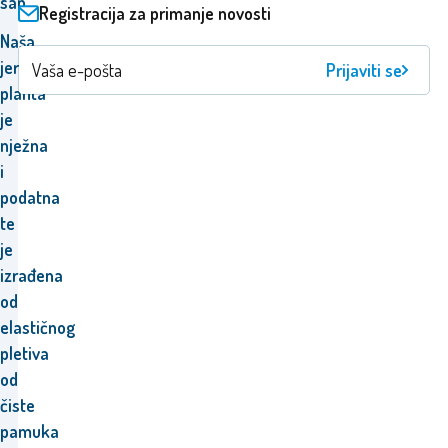
san.
Registracija za primanje novosti
Naša
jersey
Prijaviti se
plahta
je
nježna
i
podatna
te
je
izrađena
od
elastičnog
pletiva
od
čiste
pamuka