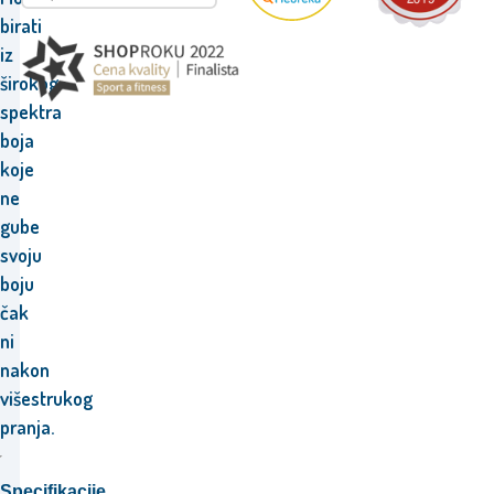
birati
iz
širokog
spektra
boja
koje
ne
gube
svoju
boju
čak
ni
nakon
višestrukog
pranja.
Specifikacije