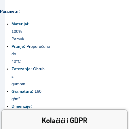
Parametri:
Materijal:
100%
Pamuk
Pranje:
Preporučeno
do
40°C
Zatezanje:
Obrub
s
gumom
Gramatura:
160
g/m²
Dimenzije:
160x200
Kolačići i GDPR
cm
Proizvođač: