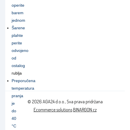
operite
barem
jednom
Šarene
plahte
perite
odvojeno
od
ostalog
rublja
Preporučena
temperatura
pranja
© 2026 AGA24 d.o.o., Sva prava pridržana
je
Ecommerce solutions
BINARGON.cz
do
40
°C