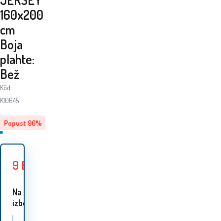
160x200
cm
Boja
plahte:
Bež
Kôd:
K10645
Popust
96
%
9
EUR
215.90
EUR
Uštedite
206.90
EUR
Na
izbor 9 :