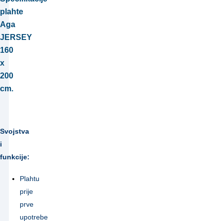
plahte
Aga
JERSEY
160
x
200
cm.
Svojstva
i
funkcije:
Plahtu
prije
prve
upotrebe