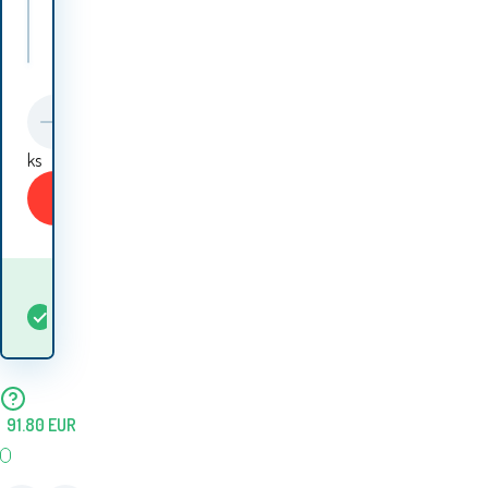
Aga Plahte JERSEY 160x200 cm Boja plahte: Bež
Aga Plahte JERSEY 160x200 cm Boja plahte: Bijela
ks
Aga Plahte JERSEY 160x200 cm Boja plahte: Smeđa
Kupiti
Aga Plahte JERSEY 160x200 cm Boja plahte: Tamno siva
Kada ću dobiti
Na
5+
ks
robu? 12.08. - 13.08.
lageru
Aga Plahte JERSEY 160x200 cm Boja plahte: Crna
Aga Plahte JERSEY 160x200 cm Boja plahte: Krem
91.80
EUR
Aga Plahte JERSEY 160x200 cm Boja plahte: Svijetlosiva