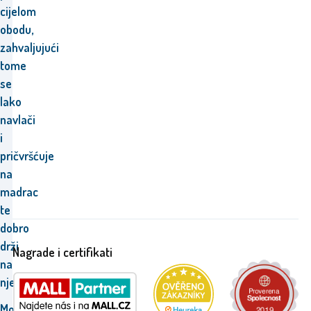
cijelom
obodu,
zahvaljujući
tome
se
lako
navlači
i
pričvršćuje
na
madrac
te
dobro
drži
Nagrade i certifikati
na
njemu.
Možete