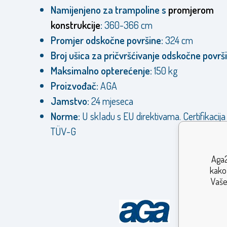
Namijenjeno za trampoline s
promjerom
konstrukcije
:
360-366 cm
Promjer odskočne površine:
324 cm
Broj ušica za pričvršćivanje odskočne površ
Maksimalno opterećenje:
150 kg
Proizvođač:
AGA
Jamstvo:
24 mjeseca
Norme:
U skladu s EU direktivama. Certifikacij
TÜV-G
Aga2
kako 
Vaše