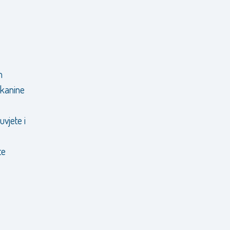
m
tkanine
vjete i
te