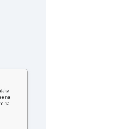
ataka
ose na
om na