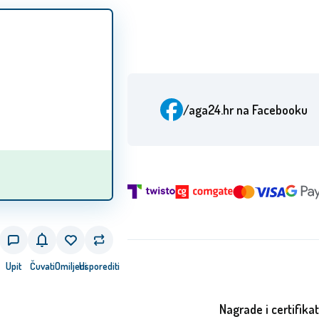
/aga24.hr
na Facebooku
Upit
Čuvati
Omiljeni
Usporediti
Nagrade i certifikat