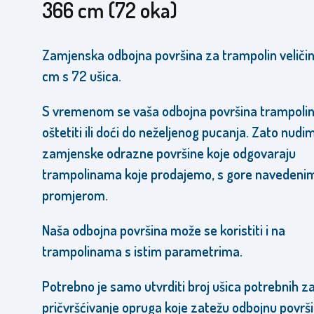
366 cm (72 oka)
Zamjenska odbojna površina za trampolin veliči
cm s 72 ušica.
S vremenom se vaša odbojna površina trampoli
oštetiti ili doći do neželjenog pucanja.
Zato nudi
zamjenske odrazne površine koje odgovaraju
trampolinama koje prodajemo, s gore navedeni
promjerom.
Naša odbojna površina može se koristiti i na
trampolinama s istim parametrima.
Potrebno je samo utvrditi broj ušica potrebnih z
pričvršćivanje opruga koje zatežu odbojnu površ