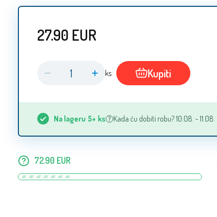
27.90
EUR
Kupiti
ks
Na lageru
5+
ks
Kada ću dobiti robu? 10.08. - 11.08.
72.90
EUR