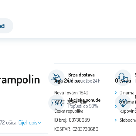
aži
trampolin
Brza dostava
Aga 24 d.o.o.
O tvrtki
Od narudžbe 24 h
Nová Tovární 1940
O nama
Akcijske ponude
73701 Český Těšín
S nama 
Popusti do 50%
Česká republika
kupovin
ID broj: 03730689
Slobodn
72 ušica.
Cijeli opis
KOSITAR: CZ03730689