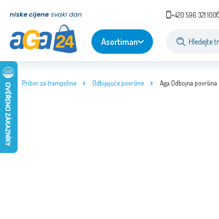
niske cijene
svaki dan
+420 596 321 100
Asortiman
Pribor za trampoline
Odbijajuće površine
Aga Odbojna površina 