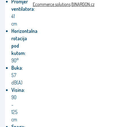
Promjer
Ecommerce solutions
BINARGON.cz
ventilatora:
41
cm
Horizontalna
rotacija
pod
kutom:
90°
Buka:
57
dB(A)
Visina:
90
-
125
cm
Snaga: