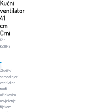
Kućni
ventilator
41
cm
Crni
Kôd:
K23843
Klasični
samostojeći
ventilator
nudi
učinkovito
osvježenje
tijekom