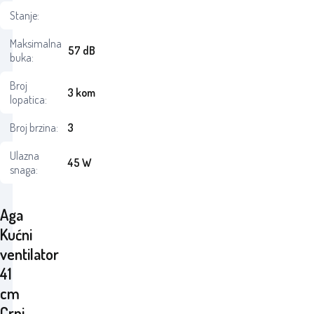
Stanje:
Maksimalna
57 dB
buka:
Broj
3 kom
lopatica:
Broj brzina:
3
Ulazna
45 W
snaga:
Aga
Kućni
ventilator
41
cm
Crni