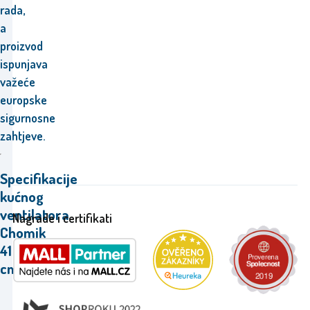
rada,
a
proizvod
ispunjava
važeće
europske
sigurnosne
zahtjeve.
Specifikacije
kućnog
ventilatora
Nagrade i certifikati
Chomik
41
cm.