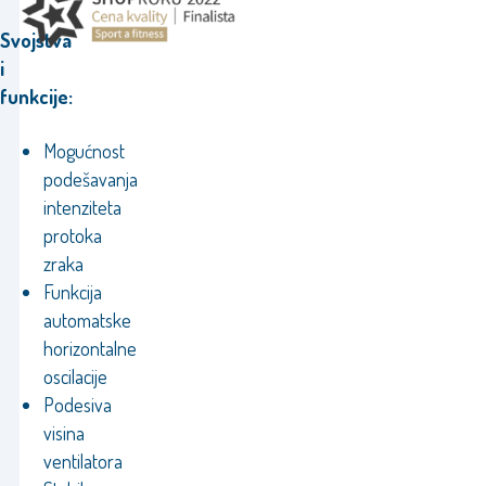
Svojstva
i
funkcije:
Mogućnost
podešavanja
intenziteta
protoka
zraka
Funkcija
automatske
horizontalne
oscilacije
Podesiva
visina
ventilatora