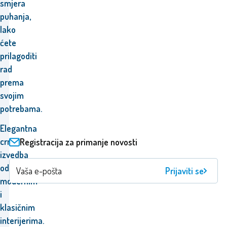
smjera
puhanja,
lako
ćete
prilagoditi
rad
prema
svojim
potrebama.
Elegantna
crna
Registracija za primanje novosti
izvedba
odgovara
Prijaviti se
modernim
i
klasičnim
interijerima.