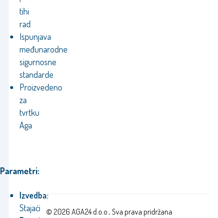
tihi
rad
Ispunjava
međunarodne
sigurnosne
standarde
Proizvedeno
za
tvrtku
Aga
Parametri:
Izvedba:
Stajaći
© 2026 AGA24 d.o.o., Sva prava pridržana