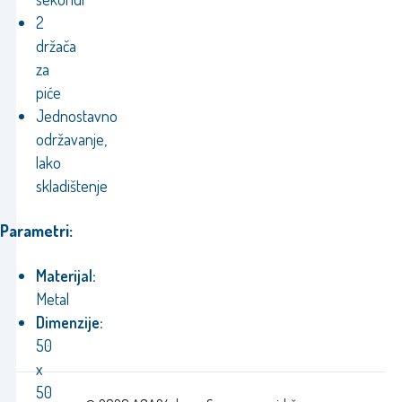
2
držača
za
piće
Jednostavno
održavanje,
lako
skladištenje
Parametri:
Materijal:
Metal
Dimenzije:
50
x
50