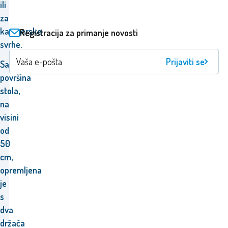
ili
za
kamperske
Registracija za primanje novosti
svrhe.
Prijaviti se
Sama
površina
stola,
na
visini
od
50
cm,
opremljena
je
s
dva
držača