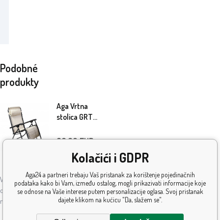
Podobné
produkty
Aga Vrtna
stolica GRT
MR51CH
36.60
EUR
Kolačići i GDPR
Na
5+
ks
lageru
Aga24 a partneri trebaju Vaš pristanak za korištenje pojedinačnih
Vrtna podesiva stolica s čvrstim metalnim
podataka kako bi Vam, između ostalog, mogli prikazivati informacije koje
okvirom obloženim prahom, u
se odnose na Vaše interese putem personalizacije oglasa. Svoj pristanak
dajete klikom na kućicu "Da, slažem se".
modernom dizajnu, namijenjena za
vrtove, terase, balkone ili plaže.