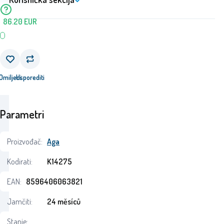
86.20
EUR
Omiljeni
Usporediti
Parametri
Proizvođač:
Aga
Kodirati:
K14275
EAN:
8596406063821
Jamčiti:
24 měsíců
Stanje: