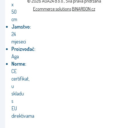
© 2026 AGA24 d.o.o., Sva prava pridržana
x
Ecommerce solutions
BINARGON.cz
50
cm
Jamstvo:
24
mjeseci
Proizvođač:
Aga
Norme:
CE
certifikat,
u
skladu
s
EU
direktivama