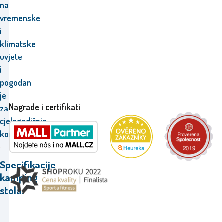
na
vremenske
i
klimatske
uvjete
i
pogodan
je
Nagrade i certifikati
za
cjelogodišnje
korištenje.
Specifikacije
kamping
stola.