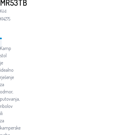
MR53TB
Kôd:
K14275
Kamp
stol
je
idealno
rješenje
za
odmor,
putovanja,
ribolov
ili
za
kamperske