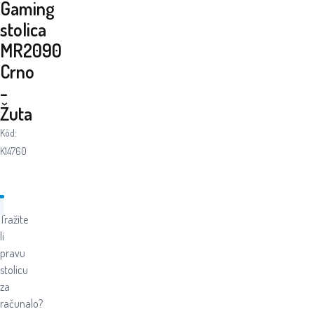
Gaming
stolica
MR2090
Crno
-
Žuta
Kôd:
K14760
Tražite
li
pravu
stolicu
za
računalo?