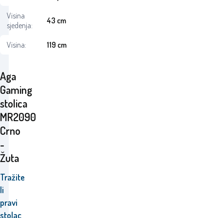
Visina
43 cm
sjedenja:
Visina:
119 cm
Aga
Gaming
stolica
MR2090
Crno
-
Žuta
Tražite
li
pravi
stolac