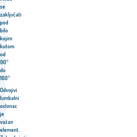
se
zaključati
pod
bilo
kojim
kutom
od
90°
do
160°
Odvojivi
lumbalni
oslonac
je
važan
element.