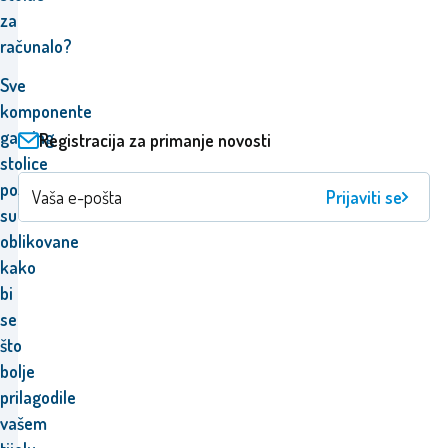
za
računalo?
Sve
komponente
gaming
Registracija za primanje novosti
stolice
posebno
Prijaviti se
su
oblikovane
kako
bi
se
što
bolje
prilagodile
vašem