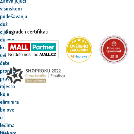
Zahvaljujući
visinskom
podešavanju
duž
Nagrade i certifikati
cijele
duljine
kralježnice,
uvijek
ćete
pronaći
pravo
mjesto
koje
eliminira
bolove
u
leđima
tijekom