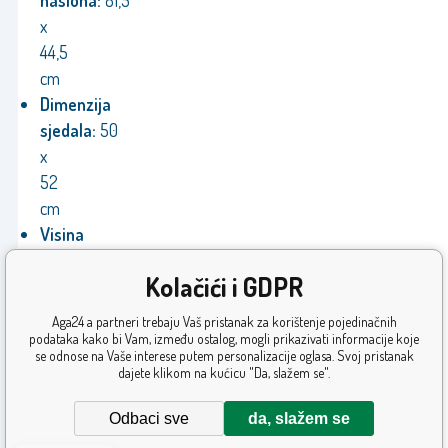
naslona:
81,5
x
44,5
cm
Dimenzija
sjedala:
50
x
52
cm
Visina
sjedala:
43
Kolačići i GDPR
-
53
Aga24 a partneri trebaju Vaš pristanak za korištenje pojedinačnih
cm
podataka kako bi Vam, između ostalog, mogli prikazivati informacije koje
se odnose na Vaše interese putem personalizacije oglasa. Svoj pristanak
Jamstvo:
24
dajete klikom na kućicu "Da, slažem se".
mjeseca
Odbaci sve
da, slažem se