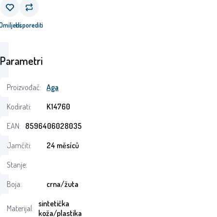
Omiljeni
Usporediti
Parametri
Proizvođač:
Aga
Kodirati:
K14760
EAN:
8596406028035
Jamčiti:
24 měsíců
Stanje:
Boja:
crna/žuta
sintetička
Materijal:
koža/plastika