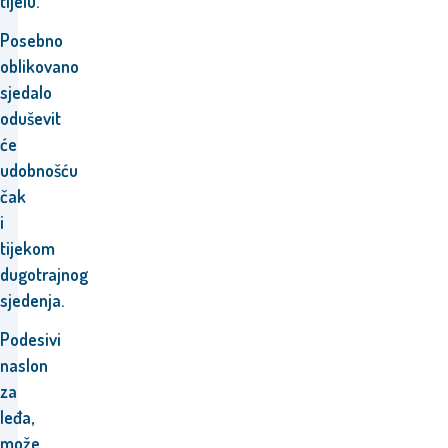
tijelu.
Posebno
oblikovano
sjedalo
oduševit
će
udobnošću
čak
i
tijekom
dugotrajnog
sjedenja.
Podesivi
naslon
za
leđa,
može