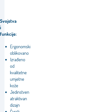
Svojstva
i
funkcije:
Ergonomski
oblikovano
Izrađeno
od
kvalitetne
umjetne
kože
Jedinstven
atraktivan
dizajn
Čvrsti