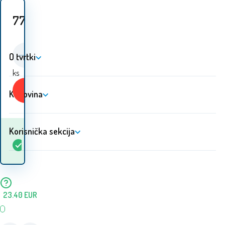
77.40
EUR
O tvrtki
ks
Kupiti
Kupovina
Korisnička sekcija
Kada ću dobiti
Na
5+
ks
robu? 10.08. - 11.08.
lageru
23.40
EUR