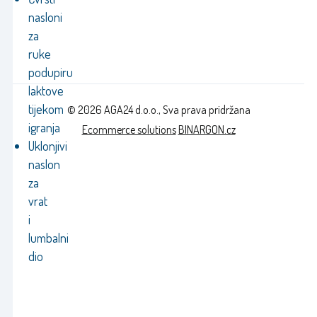
nasloni
za
ruke
podupiru
laktove
tijekom
© 2026 AGA24 d.o.o., Sva prava pridržana
igranja
Ecommerce solutions
BINARGON.cz
Uklonjivi
naslon
za
vrat
i
lumbalni
dio