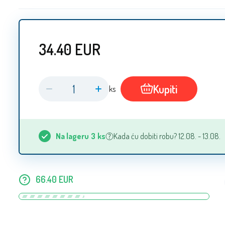
34.40
EUR
Kupiti
ks
Na lageru
3
ks
Kada ću dobiti robu? 12.08. - 13.08.
66.40
EUR