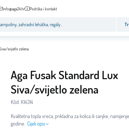
info@aga24.hr
Podrška i kontakt
Tr
iva/svijetlo zelena
Aga Fusak Standard Lux
Siva/svijetlo zelena
Kôd:
K14314
Kvalitetna topla vreća, prikladna za kolica ili sanjke, namijen
godine.
Cijeli opis