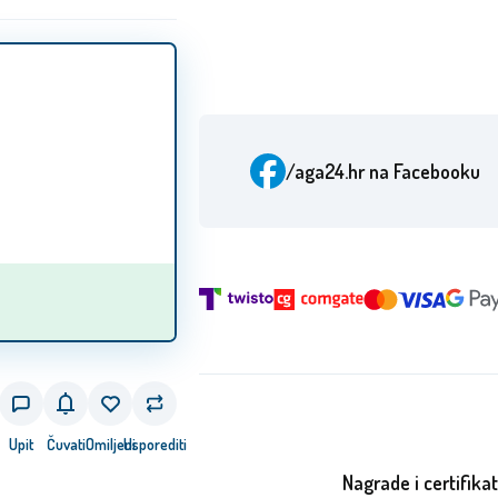
/aga24.hr
na Facebooku
Upit
Čuvati
Omiljeni
Usporediti
Nagrade i certifikat