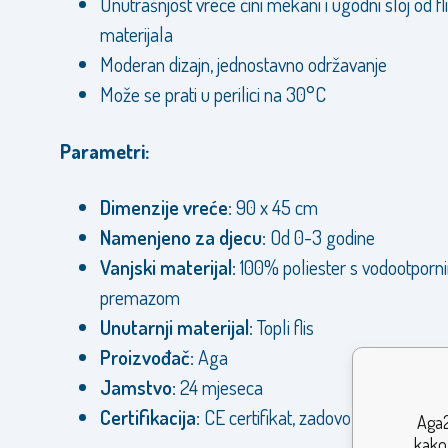
Unutrašnjost vreće čini mekani i ugodni sloj od fl
materijala
Moderan dizajn, jednostavno održavanje
Može se prati u perilici na 30°C
Parametri:
Dimenzije vreće:
90 x 45 cm
Namenjeno za djecu:
Od 0-3 godine
Vanjski materijal:
100% poliester s vodootporn
premazom
Unutarnji materijal:
Topli flis
Proizvođač:
Aga
Jamstvo:
24 mjeseca
Certifikacija:
CE certifikat, zadovoljava EU smj
Aga2
kako 