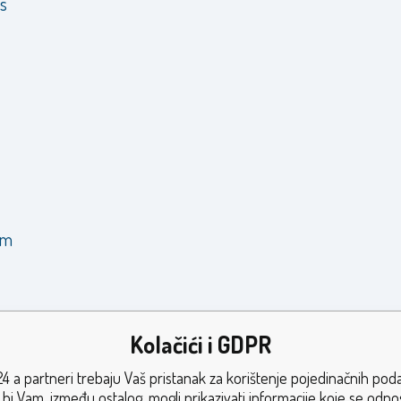
is
im
Kolačići i GDPR
ernice
4 a partneri trebaju Vaš pristanak za korištenje pojedinačnih pod
bi Vam, između ostalog, mogli prikazivati informacije koje se odn