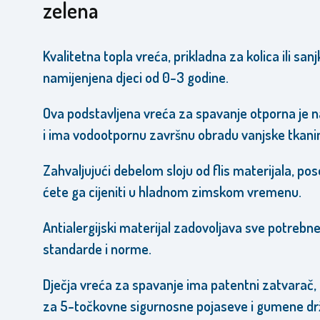
zelena
Kvalitetna topla vreća, prikladna za kolica ili sanj
namijenjena djeci od 0-3 godine.
Ova podstavljena vreća za spavanje otporna je n
i ima vodootpornu završnu obradu vanjske tkani
Zahvaljujući debelom sloju od flis materijala, po
ćete ga cijeniti u hladnom zimskom vremenu.
Antialergijski materijal zadovoljava sve potrebn
standarde i norme.
Dječja vreća za spavanje ima patentni zatvarač,
za 5-točkovne sigurnosne pojaseve i gumene d