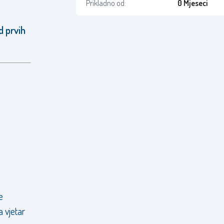
Prikladno od:
0 Mjeseci
d prvih
e
a vjetar