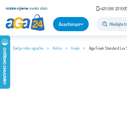
niske cijene
svaki dan
+420 596 321 100
Asortiman
Dječja roba i igračke
Kolica
Fusak
Aga Fusak Standard Lux S