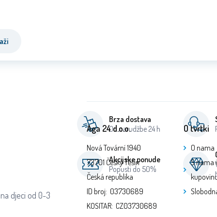
aži
Brza dostava
Aga 24 d.o.o.
O tvrtki
Od narudžbe 24 h
Nová Tovární 1940
O nama
Akcijske ponude
73701 Český Těšín
S nama 
Popusti do 50%
Česká republika
kupovin
ID broj: 03730689
Slobodn
jena djeci od 0-3
KOSITAR: CZ03730689