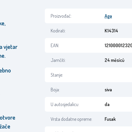
Proizvođač:
Aga
ke,
Kodirati:
K14314
EAN:
12100001232
a vjetar
ne.
Jamčiti:
24 měsíců
sebno
Stanje:
Boja:
siva
e
U autosjedalicu:
da
otvore
Vrsta dodatne opreme:
Fusak
ržače