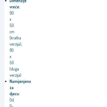
Dimenzije
vreće:
90
x
50
cm
(kratka
verzija),
110
x
50
(duga
verzija)
Namijenjeno
za
djecu:
Od
0-