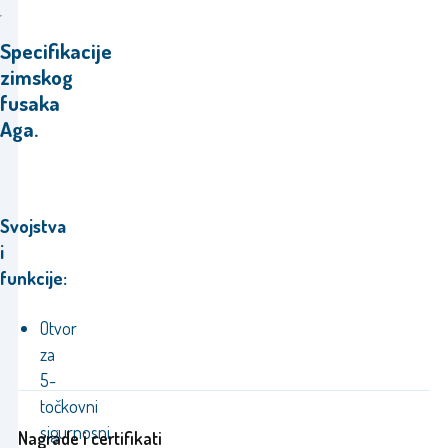
Specifikacije
zimskog
fusaka
Aga.
Svojstva
i
funkcije:
Otvor
za
5-
točkovni
sigurnosni
Nagrade i certifikati