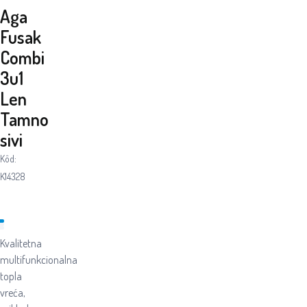
Aga
Fusak
Combi
3u1
Len
Tamno
sivi
Kôd:
K14328
Kvalitetna
multifunkcionalna
topla
vreća,