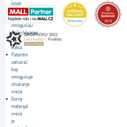
pojas
Ručke
koje
omogućuju
pričvršćivanje
na
kolica
Patentni
zatvarač
koji
omogućuje
otvaranje
vreće
Gornji
materijal
vreće
je