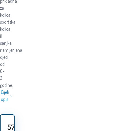
prikladna
za
kolica,
sportska
kolica
ili
sanjke,
namijenjena
djeci
od
0-
3
godine.
Cijeli
opis
57.60
EUR