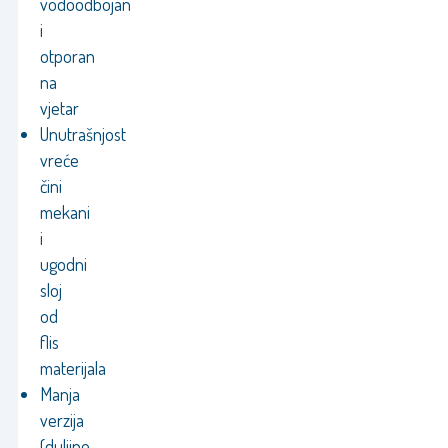
vodoodbojan
i
otporan
na
vjetar
Unutrašnjost
vreće
čini
mekani
i
ugodni
sloj
od
flis
materijala
Manja
verzija
(duljine