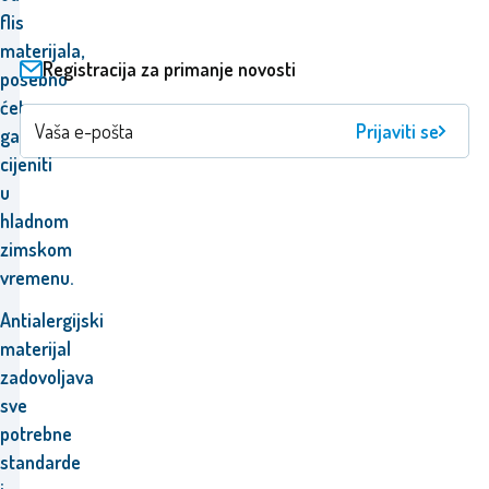
flis
materijala,
Registracija za primanje novosti
posebno
ćete
Prijaviti se
ga
cijeniti
u
hladnom
zimskom
vremenu.
Antialergijski
materijal
zadovoljava
sve
potrebne
standarde