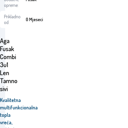
opreme:
Prikladno
0 Mjeseci
od:
Aga
Fusak
Combi
3u1
Len
Tamno
sivi
Kvalitetna
multifunkcionalna
topla
vreća,