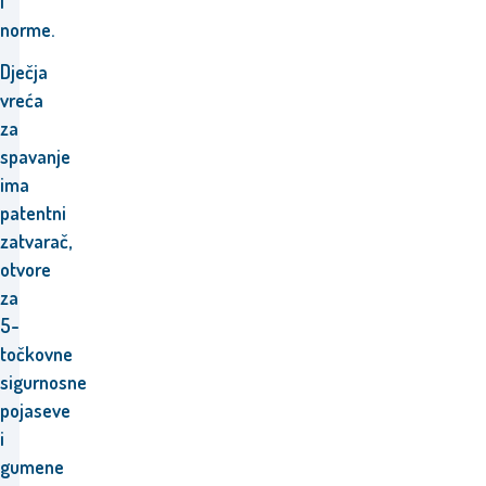
i
norme.
Dječja
vreća
za
spavanje
ima
patentni
zatvarač,
otvore
za
5-
točkovne
sigurnosne
pojaseve
i
gumene