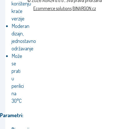
© 2026 AGA24 d.o.o., Sva prava pridržana
korištenju
Ecommerce solutions
BINARGON.cz
kraće
verzije
Moderan
dizajn,
jednostavno
održavanje
Može
se
prati
u
perilici
na
30°C
Parametri: