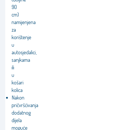
90
cm)
namijenjena
za
korištenje
u
autosjedalici,
sanjkama
ili
u
košari
kolica
Nakon
pričvršćivanja
dodatnog
dijela
moguće