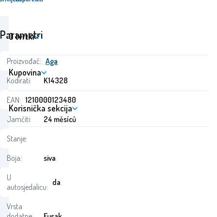
Parametri
O tvrtki
Proizvođač:
Aga
Kupovina
Kodirati:
K14328
EAN:
1210000123480
Korisnička sekcija
Jamčiti:
24 měsíců
Stanje:
Boja:
siva
U
da
autosjedalicu:
Vrsta
dodatne
Fusak